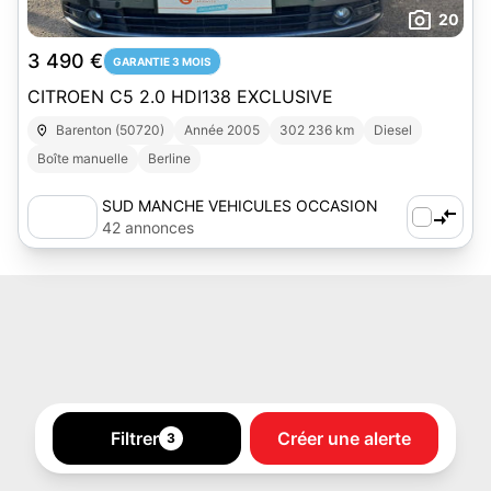
20
3 490 €
GARANTIE 3 MOIS
CITROEN C5 2.0 HDI138 EXCLUSIVE
Barenton (50720)
Année 2005
302 236 km
Diesel
Boîte manuelle
Berline
SUD MANCHE VEHICULES OCCASION
42 annonces
Filtrer
Créer une alerte
3