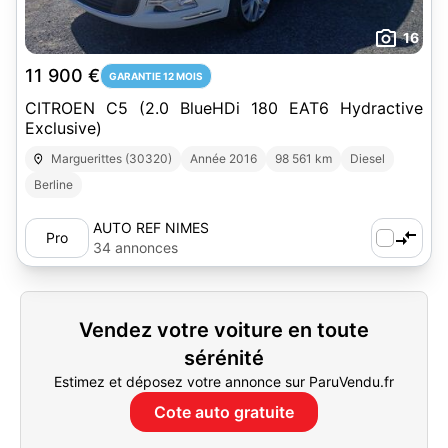
16
11 900 €
GARANTIE 12 MOIS
CITROEN C5 (2.0 BlueHDi 180 EAT6 Hydractive
Exclusive)
Marguerittes (30320)
Année 2016
98 561 km
Diesel
Berline
AUTO REF NIMES
Pro
34 annonces
Vendez votre voiture en toute
sérénité
Estimez et déposez votre annonce sur ParuVendu.fr
Cote auto gratuite