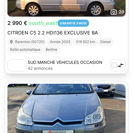
20
2 990 €
south_east
GARANTIE 3 MOIS
CITROEN C5 2.2 HDI136 EXCLUSIVE BA
Barenton (50720)
Année 2005
316 922 km
Diesel
Boîte automatique
Berline
SUD MANCHE VEHICULES OCCASION
42 annonces