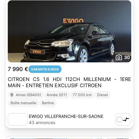
30
7 990 €
GARANTIE 6 MOIS
CITROEN C5 1.6 HDI 112CH MILLENIUM - 1ERE
MAIN - ENTRETIEN EXCLUSIF CITROEN
Arnas (69400)
Année 2011
77 000 km
Diesel
Boîte manuelle
Berline
EWIGO VILLEFRANCHE-SUR-SAONE
(69)
43 annonces