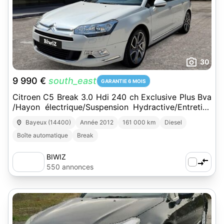
30
9 990 €
south_east
GARANTIE 6 MOIS
Citroen C5 Break 3.0 Hdi 240 ch Exclusive Plus Bva
/Hayon électrique/Suspension Hydractive/Entretien
Citroën
Bayeux (14400)
Année 2012
161 000 km
Diesel
Boîte automatique
Break
BIWIZ
550 annonces