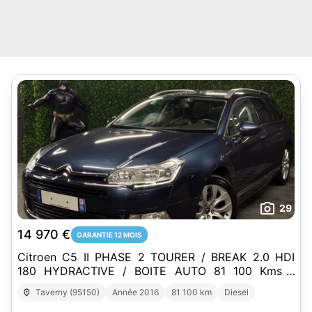
29
14 970 €
GARANTIE 12 MOIS
Citroen C5 II PHASE 2 TOURER / BREAK 2.0 HDI
180 HYDRACTIVE / BOITE AUTO 81 100 Kms -
GARANTIE 1 AN
Taverny (95150)
Année 2016
81 100 km
Diesel