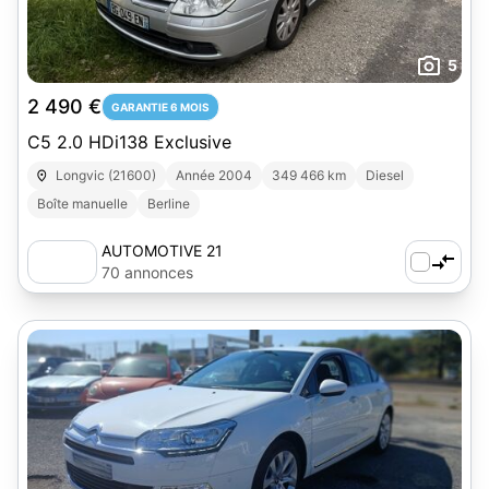
5
2 490 €
GARANTIE 6 MOIS
C5 2.0 HDi138 Exclusive
Longvic (21600)
Année 2004
349 466 km
Diesel
Boîte manuelle
Berline
AUTOMOTIVE 21
70 annonces