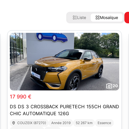
Liste
Mosaïque
20
17 990 €
DS DS 3 CROSSBACK PURETECH 155CH GRAND
CHIC AUTOMATIQUE 126G
COUZEIX (87270)
Année 2019
52 267 km
Essence