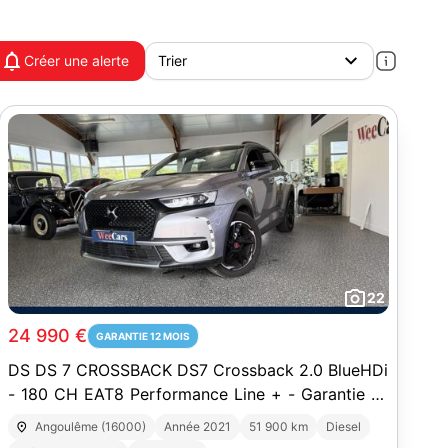
Créer une alerte
22
24 990 €
GARANTIE 12 MOIS
DS DS 7 CROSSBACK DS7 Crossback 2.0 BlueHDi
- 180 CH EAT8 Performance Line + - Garantie 12
mois
Angoulême (16000)
Année 2021
51 900 km
Diesel