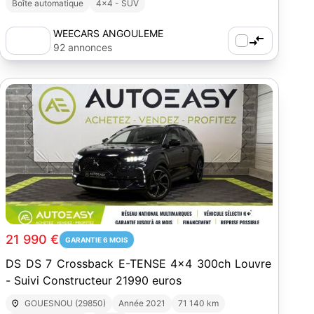
Boîte automatique
4x4 - SUV
WEECARS ANGOULEME
92 annonces
29
21 990 €
GARANTIE 6 MOIS
DS DS 7 Crossback E-TENSE 4x4 300ch Louvre
- Suivi Constructeur 21990 euros
GOUESNOU (29850)
Année 2021
71 140 km