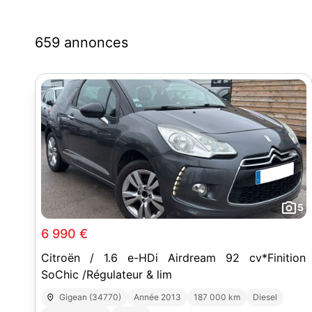
659 annonces
5
6 990 €
Citroën / 1.6 e-HDi Airdream 92 cv*Finition
SoChic /Régulateur & lim
Gigean (34770)
Année 2013
187 000 km
Diesel