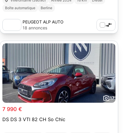
Villefontaine (38090)
Année 2024
16 km
Diesel
Boîte automatique
Berline
PEUGEOT ALP AUTO
18 annonces
17
7 990 €
DS DS 3 VTI 82 CH So Chic