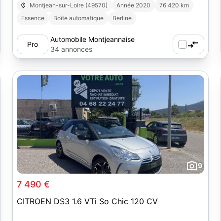
Montjean-sur-Loire (49570)
Année 2020
76 420 km
Essence
Boîte automatique
Berline
Automobile Montjeannaise
Pro
34 annonces
9
7 490 €
CITROEN DS3 1.6 VTi So Chic 120 CV