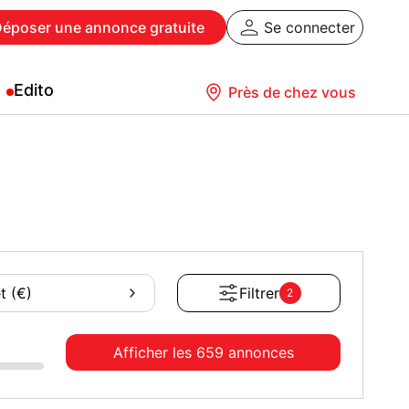
Déposer
une annonce gratuite
Se connecter
Edito
Près de chez vous
t (€)
Filtrer
2
Afficher les
659 annonces