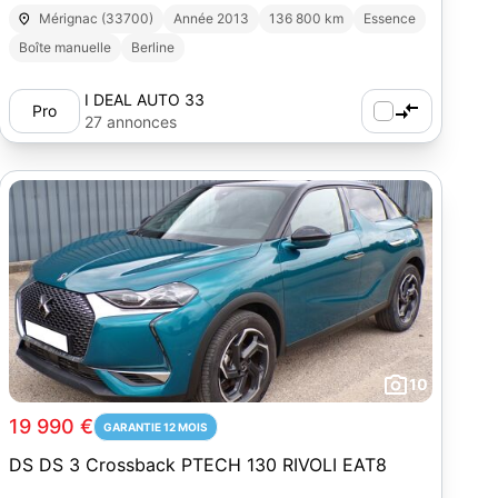
Mérignac (33700)
Année 2013
136 800 km
Essence
Boîte manuelle
Berline
I DEAL AUTO 33
Pro
27 annonces
10
19 990 €
GARANTIE 12 MOIS
DS DS 3 Crossback PTECH 130 RIVOLI EAT8