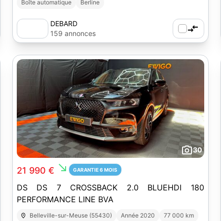
Boîte automatique
Berline
DEBARD
159 annonces
30
south_east
21 990 €
GARANTIE 6 MOIS
DS DS 7 CROSSBACK 2.0 BLUEHDI 180
PERFORMANCE LINE BVA
Belleville-sur-Meuse (55430)
Année 2020
77 000 km