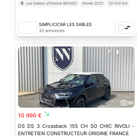
Les Sables-d'Olonne (85340)
Année 2023
52 000 km
SIMPLICICAR LES SABLES
D'OLONNE
32 annonces
30
south_east
10 990 €
DS DS 3 Crossback 155 CH SO CHIC RIVOLI -
ENTRETIEN CONSTRUCTEUR ORIGINE FRANCE