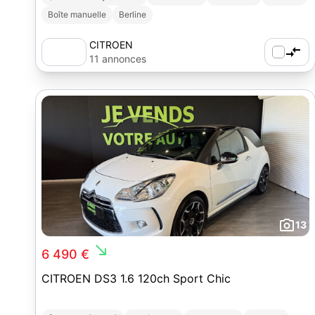
Boîte manuelle
Berline
CITROEN
11 annonces
13
south_east
6 490 €
CITROEN DS3 1.6 120ch Sport Chic