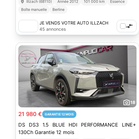
Illzach (68110)
Année 2012
101 000 km
Essence
Boîte manuelle
Berline
JE VENDS VOTRE AUTO ILLZACH
45 annonces
18
21 980 €
GARANTIE 12 MOIS
DS DS3 1.5 BLUE HDI PERFORMANCE LINE+
130Ch Garantie 12 mois