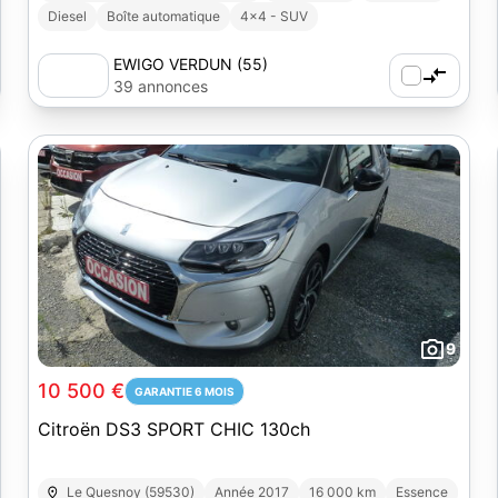
Diesel
Boîte automatique
4x4 - SUV
EWIGO VERDUN (55)
39 annonces
9
10 500 €
GARANTIE 6 MOIS
Citroën DS3 SPORT CHIC 130ch
Le Quesnoy (59530)
Année 2017
16 000 km
Essence