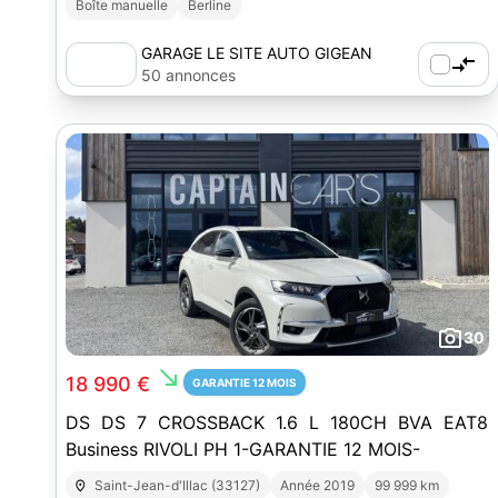
Boîte manuelle
Berline
GARAGE LE SITE AUTO GIGEAN
50 annonces
30
south_east
18 990 €
GARANTIE 12 MOIS
DS DS 7 CROSSBACK 1.6 L 180CH BVA EAT8
Business RIVOLI PH 1-GARANTIE 12 MOIS-
Saint-Jean-d'Illac (33127)
Année 2019
99 999 km