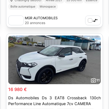
Chauvigny (86300)
Année 2021
53 000 km
Essence
Boîte automatique
Monospace
MGR AUTOMOBILES
20 annonces
11
16 980 €
Ds Automobiles Ds 3 EAT8 Crossback 130ch
Performance Line Automatique 7cv CAMERA