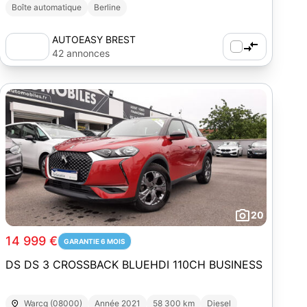
Boîte automatique
Berline
AUTOEASY BREST
42 annonces
20
14 999 €
GARANTIE 6 MOIS
DS DS 3 CROSSBACK BLUEHDI 110CH BUSINESS
Warcq (08000)
Année 2021
58 300 km
Diesel