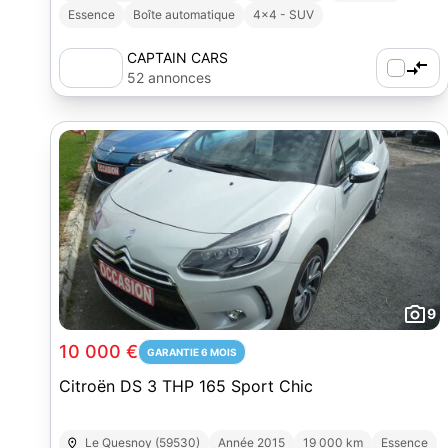
Essence
Boîte automatique
4x4 - SUV
CAPTAIN CARS
52 annonces
9
10 000 €
GARANTIE 6 MOIS
Citroën DS 3 THP 165 Sport Chic
Le Quesnoy (59530)
Année 2015
19 000 km
Essence