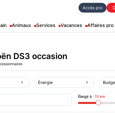
Accès pro
ain
Animaux
Services
Vacances
Affaires pro
oën DS3 occasion
ncessionnaires
Énergie
Budge
Élargir à :
15 km