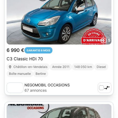
5
6 990 €
GARANTIE 6 MOIS
C3 Classic HDi 70
Châtillon-en-Vendelais
Année 2011
148 050 km
Diesel
Boîte manuelle
Berline
NEGOMOBIL OCCASIONS
67 annonces