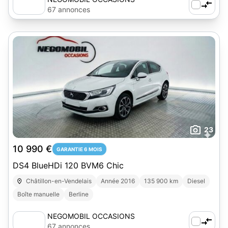
67 annonces
23
10 990 €
GARANTIE 6 MOIS
DS4 BlueHDi 120 BVM6 Chic
Châtillon-en-Vendelais
Année 2016
135 900 km
Diesel
Boîte manuelle
Berline
NEGOMOBIL OCCASIONS
67 annonces