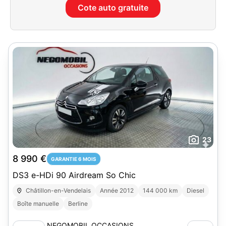
Cote auto gratuite
23
8 990 €
GARANTIE 6 MOIS
DS3 e-HDi 90 Airdream So Chic
Châtillon-en-Vendelais
Année 2012
144 000 km
Diesel
Boîte manuelle
Berline
NEGOMOBIL OCCASIONS