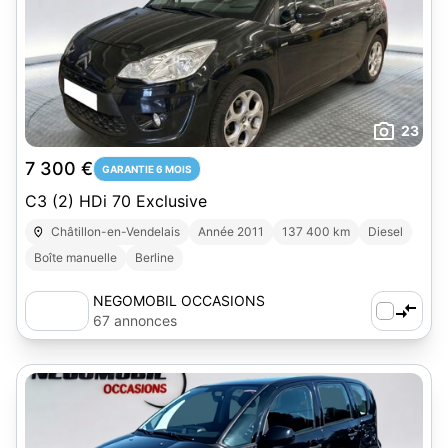
23
7 300 €
GARANTIE 6 MOIS
C3 (2) HDi 70 Exclusive
Châtillon-en-Vendelais
Année 2011
137 400 km
Diesel
Boîte manuelle
Berline
NEGOMOBIL OCCASIONS
67 annonces