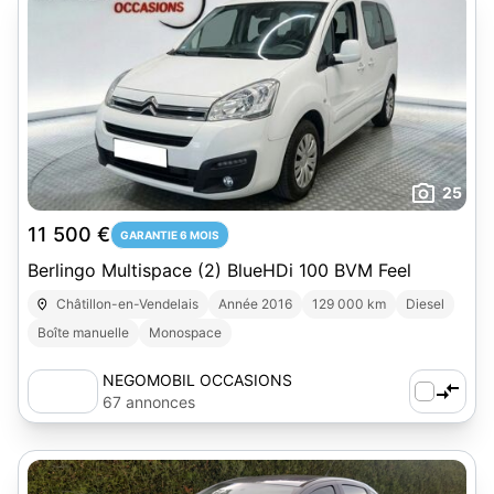
25
11 500 €
GARANTIE 6 MOIS
Berlingo Multispace (2) BlueHDi 100 BVM Feel
Châtillon-en-Vendelais
Année 2016
129 000 km
Diesel
Boîte manuelle
Monospace
NEGOMOBIL OCCASIONS
67 annonces