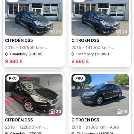
20
20
CITROËN DS5
CITROËN DS5
2015 - 139500 km -
2015 - 141000 km -
Manuelle
Manuelle
Chambéry (73000)
Chambéry (73000)
9 990 €
9 990 €
PRO
PRO
20
15
CITROËN DS5
CITROËN DS5
2018 - 122000 km -
2018 - 91300 km - Auto
Manuelle
Chambéry (73000)
Châteauroux (36000)