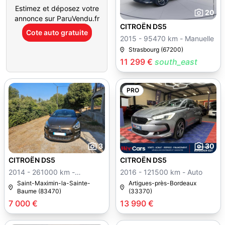
Estimez et déposez votre
20
annonce sur ParuVendu.fr
CITROËN DS5
Cote auto gratuite
2015 - 95470 km - Manuelle
Strasbourg (67200)
11 299 €
south_east
PRO
3
30
CITROËN DS5
CITROËN DS5
2014 - 261000 km -
2016 - 121500 km - Auto
Manuelle
Saint-Maximin-la-Sainte-
Artigues-près-Bordeaux
Baume (83470)
(33370)
7 000 €
13 990 €