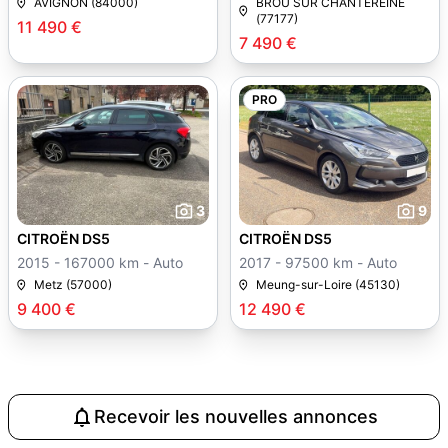
AVIGNON (84000)
BROU SUR CHANTEREINE
(77177)
11 490 €
7 490 €
PRO
3
9
CITROËN DS5
CITROËN DS5
2015 - 167000 km - Auto
2017 - 97500 km - Auto
Metz (57000)
Meung-sur-Loire (45130)
9 400 €
12 490 €
Recevoir les nouvelles annonces