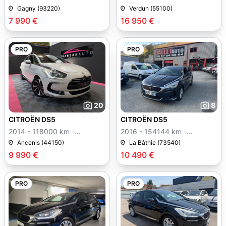
Manuelle
Gagny (93220)
Verdun (55100)
7 990 €
16 950 €
PRO
PRO
20
8
CITROËN DS5
CITROËN DS5
2014 - 118000 km -
2016 - 154144 km -
Manuelle
Manuelle
Ancenis (44150)
La Bâthie (73540)
9 990 €
10 490 €
PRO
PRO