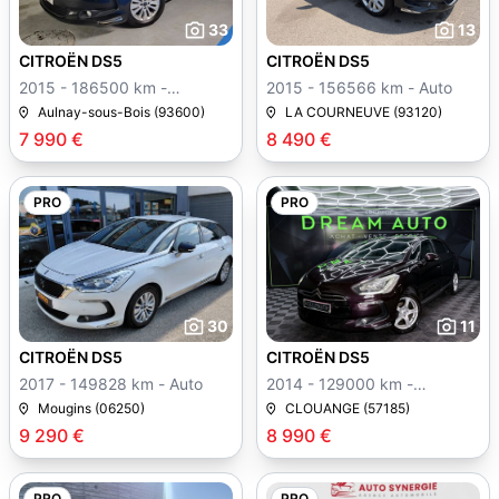
33
13
CITROËN DS5
CITROËN DS5
2015 - 186500 km -
2015 - 156566 km - Auto
Manuelle
Aulnay-sous-Bois (93600)
LA COURNEUVE (93120)
7 990 €
8 490 €
PRO
PRO
30
11
CITROËN DS5
CITROËN DS5
2017 - 149828 km - Auto
2014 - 129000 km -
Manuelle
Mougins (06250)
CLOUANGE (57185)
9 290 €
8 990 €
PRO
PRO