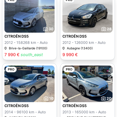
30
28
CITROËN DS5
CITROËN DS5
2012 - 158268 km - Auto
2012 - 126000 km - Auto
Brive-la-Gaillarde (19100)
Aubagne (13400)
7 990 €
south_east
9 990 €
PRO
PRO
10
20
CITROËN DS5
CITROËN DS5
2014 - 96100 km - Auto
2013 - 165000 km - Auto