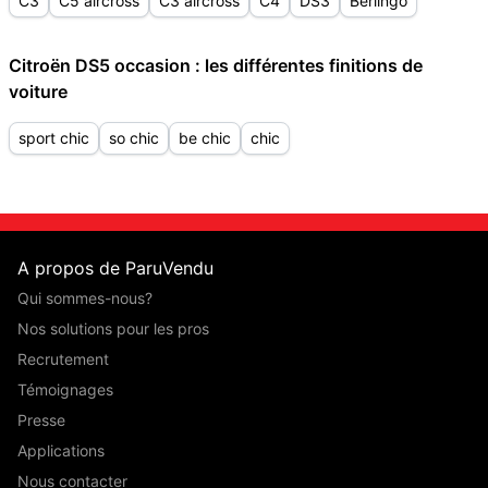
C3
C5 aircross
C3 aircross
C4
DS3
Berlingo
Citroën DS5 occasion : les différentes finitions de
voiture
sport chic
so chic
be chic
chic
A propos de ParuVendu
Qui sommes-nous?
Nos solutions pour les pros
Recrutement
Témoignages
Presse
Applications
Nous contacter