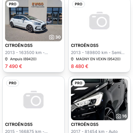
PRO
PRO
30
CITROËN DS5
CITROËN DS5
2013 - 163500 km -
2013 - 189800 km - Semi
Manuelle
auto
Ampuis (69420)
MAGNY EN VEXIN (95420)
7 490 €
8 480 €
PRO
PRO
16
CITROËN DS5
CITROËN DS5
2015 - 166875 km -
2017 - 81454 km - Auto