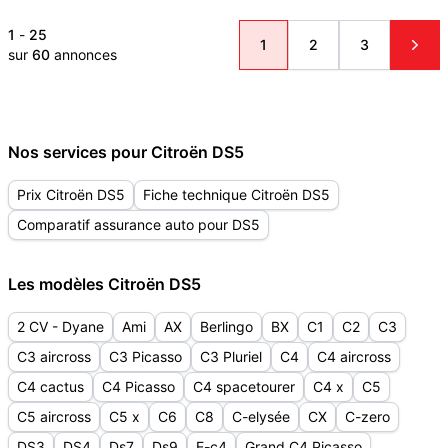
1
-
25
1
2
3
sur
60
annonces
Nos services pour Citroën DS5
Prix Citroën DS5
Fiche technique Citroën DS5
Comparatif assurance auto pour DS5
Les modèles Citroën DS5
2 CV - Dyane
Ami
AX
Berlingo
BX
C1
C2
C3
C3 aircross
C3 Picasso
C3 Pluriel
C4
C4 aircross
C4 cactus
C4 Picasso
C4 spacetourer
C4 x
C5
C5 aircross
C5 x
C6
C8
C-elysée
CX
C-zero
DS3
DS4
Ds7
Ds9
E-c4
Grand C4 Picasso