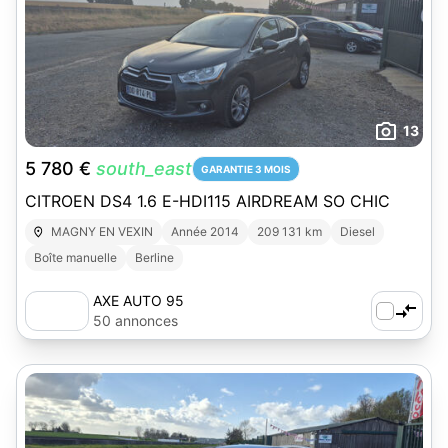
13
5 780 €
south_east
GARANTIE 3 MOIS
CITROEN DS4 1.6 E-HDI115 AIRDREAM SO CHIC
MAGNY EN VEXIN
Année 2014
209 131 km
Diesel
Boîte manuelle
Berline
AXE AUTO 95
50 annonces