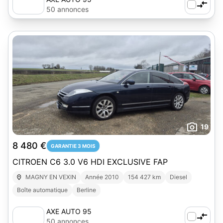
50 annonces
19
8 480 €
GARANTIE 3 MOIS
CITROEN C6 3.0 V6 HDI EXCLUSIVE FAP
MAGNY EN VEXIN
Année 2010
154 427 km
Diesel
Boîte automatique
Berline
AXE AUTO 95
50 annonces