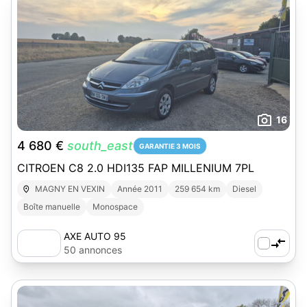
16
4 680 €
south_east
GARANTIE 3 MOIS
CITROEN C8 2.0 HDI135 FAP MILLENIUM 7PL
MAGNY EN VEXIN
Année 2011
259 654 km
Diesel
Boîte manuelle
Monospace
AXE AUTO 95
50 annonces