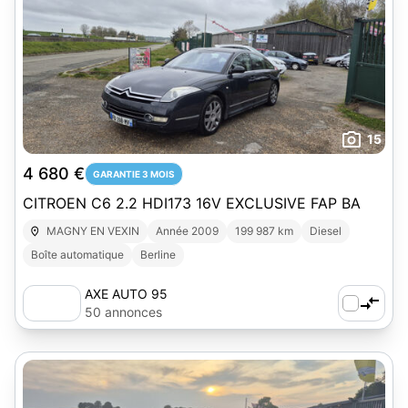
15
4 680 €
GARANTIE 3 MOIS
CITROEN C6 2.2 HDI173 16V EXCLUSIVE FAP BA
MAGNY EN VEXIN
Année 2009
199 987 km
Diesel
Boîte automatique
Berline
AXE AUTO 95
50 annonces