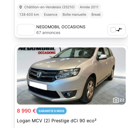
Châtillon-en-Vendelais (35210)
Année 2011
138 400 km
Essence
Boîte manuelle
Break
NEGOMOBIL OCCASIONS
67 annonces
22
8 990 €
GARANTIE 6 MOIS
Logan MCV (2) Prestige dCi 90 eco²