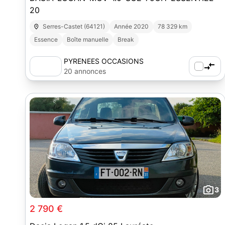
20
Serres-Castet (64121)
Année 2020
78 329 km
Essence
Boîte manuelle
Break
PYRENEES OCCASIONS
20 annonces
3
2 790 €