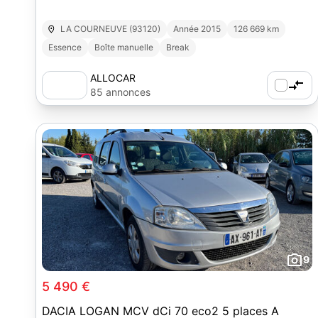
LA COURNEUVE (93120)
Année 2015
126 669 km
Essence
Boîte manuelle
Break
ALLOCAR
85 annonces
9
5 490 €
DACIA LOGAN MCV dCi 70 eco2 5 places A