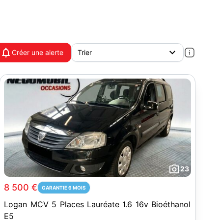
Créer une alerte
23
8 500 €
GARANTIE 6 MOIS
Logan MCV 5 Places Lauréate 1.6 16v Bioéthanol
E5