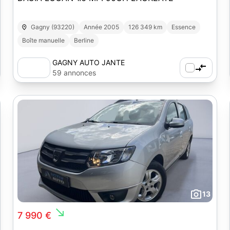
Gagny (93220)
Année 2005
126 349 km
Essence
Boîte manuelle
Berline
GAGNY AUTO JANTE
59 annonces
13
south_east
7 990 €