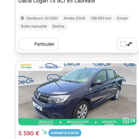
Dacia Logan 1.5 dCi 85 Lauréate
Gardouch (31290)
Année 2008
168 600 km
Diesel
Boîte manuelle
Berline
Particulier
28
south_east
5 590 €
GARANTIE 6 MOIS