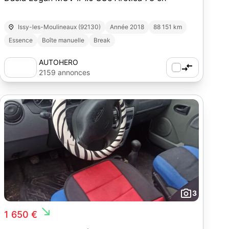
Issy-les-Moulineaux (92130)
Année 2018
88 151 km
Essence
Boîte manuelle
Break
AUTOHERO
2159 annonces
3
south_east
1 650 €