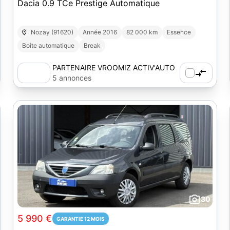
Dacia 0.9 TCe Prestige Automatique
Nozay (91620)
Année 2016
82 000 km
Essence
Boîte automatique
Break
PARTENAIRE VROOMIZ ACTIV'AUTO
5 annonces
30
5 990 €
GARANTIE 12 MOIS