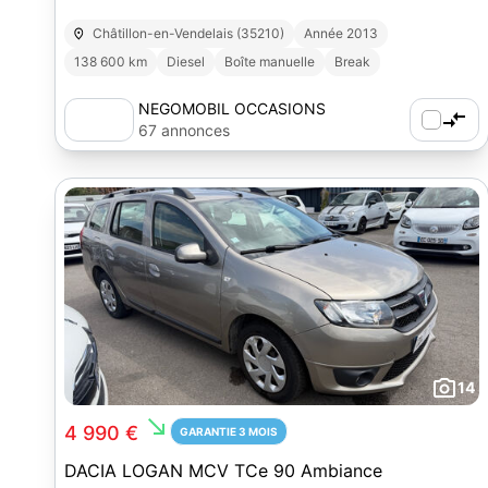
Châtillon-en-Vendelais (35210)
Année 2013
138 600 km
Diesel
Boîte manuelle
Break
NEGOMOBIL OCCASIONS
67 annonces
14
south_east
4 990 €
GARANTIE 3 MOIS
DACIA LOGAN MCV TCe 90 Ambiance