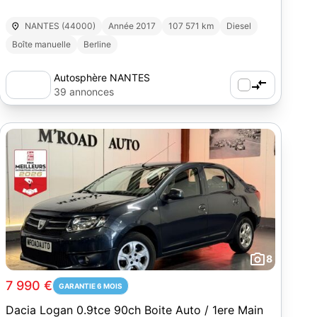
NANTES (44000)
Année 2017
107 571 km
Diesel
Boîte manuelle
Berline
Autosphère NANTES
39 annonces
8
7 990 €
GARANTIE 6 MOIS
Dacia Logan 0.9tce 90ch Boite Auto / 1ere Main