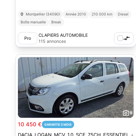
Montpellier (34090)
Année 2010
210 000 km
Diesel
Boîte manuelle
Break
CLAPIERS AUTOMOBILE
Pro
115 annonces
9
10 450 €
GARANTIE 3 MOIS
DACIA LOGAN MCV 1.0 SCE 75CH ESSENTIEL -