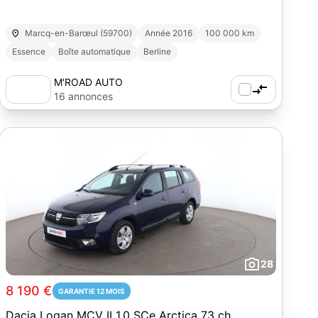
Marcq-en-Barœul (59700)
Année 2016
100 000 km
Essence
Boîte automatique
Berline
M'ROAD AUTO
16 annonces
28
8 190 €
GARANTIE 12 MOIS
Dacia Logan MCV II 1.0 SCe Arctica 73 ch