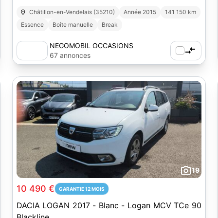
Châtillon-en-Vendelais (35210)
Année 2015
141 150 km
Essence
Boîte manuelle
Break
NEGOMOBIL OCCASIONS
67 annonces
19
10 490 €
GARANTIE 12 MOIS
DACIA LOGAN 2017 - Blanc - Logan MCV TCe 90
Blackline