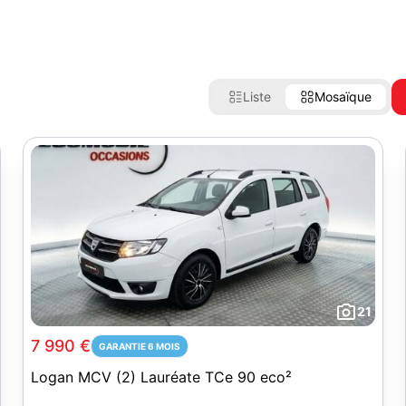
Liste
Mosaïque
21
7 990 €
GARANTIE 6 MOIS
Logan MCV (2) Lauréate TCe 90 eco²