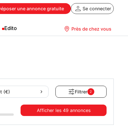
Déposer
une annonce gratuite
Se connecter
Edito
Près de chez vous
t (€)
Filtrer
2
Afficher les
49 annonces