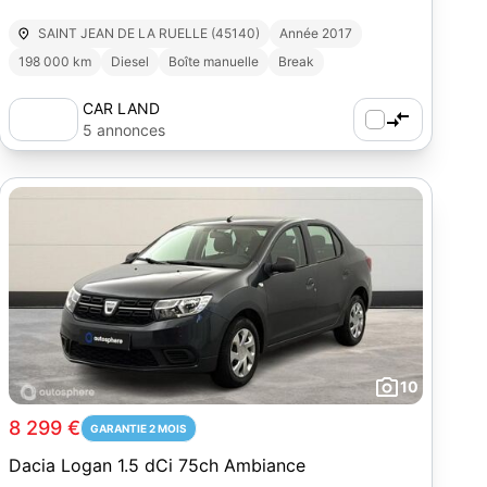
SAINT JEAN DE LA RUELLE (45140)
Année 2017
198 000 km
Diesel
Boîte manuelle
Break
CAR LAND
5 annonces
10
8 299 €
GARANTIE 2 MOIS
Dacia Logan 1.5 dCi 75ch Ambiance