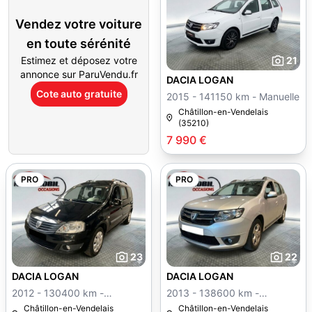
Vendez votre voiture
en toute sérénité
Estimez et déposez votre
21
annonce sur ParuVendu.fr
DACIA LOGAN
Cote auto gratuite
2015 - 141150 km - Manuelle
Châtillon-en-Vendelais
(35210)
7 990 €
PRO
PRO
23
22
DACIA LOGAN
DACIA LOGAN
2012 - 130400 km -
2013 - 138600 km -
Manuelle
Manuelle
Châtillon-en-Vendelais
Châtillon-en-Vendelais