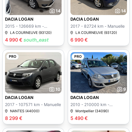
14
14
DACIA LOGAN
DACIA LOGAN
2015 - 126669 km -
2017 - 82724 km - Manuelle
Manuelle
LA COURNEUVE (93120)
LA COURNEUVE (93120)
4 990 €
south_east
6 990 €
PRO
PRO
10
9
DACIA LOGAN
DACIA LOGAN
2017 - 107571 km - Manuelle
2010 - 210000 km -
Manuelle
NANTES (44000)
Montpellier (34090)
8 299 €
5 490 €