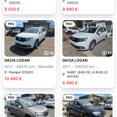
(35210)
(35210)
8 500 €
8 990 €
PRO
PRO
19
17
DACIA LOGAN
DACIA LOGAN
2017 - 68845 km - Manuelle
2017 - 198000 km -
Manuelle
Paimpol (22500)
SAINT JEAN DE LA RUELLE
(45140)
10 490 €
6 490 €
PRO
PRO