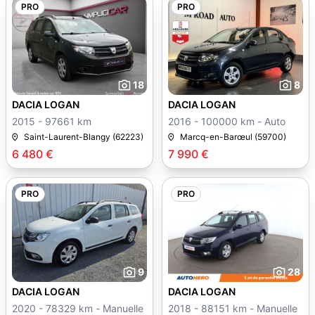
PRO
PRO
18
8
DACIA LOGAN
DACIA LOGAN
2015 - 97661 km
2016 - 100000 km - Auto
Saint-Laurent-Blangy (62223)
Marcq-en-Barœul (59700)
6 480 €
7 990 €
PRO
PRO
9
28
DACIA LOGAN
DACIA LOGAN
2020 - 78329 km - Manuelle
2018 - 88151 km - Manuelle