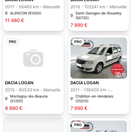
2017 - 58460 km - Manuelle
2016 - 102241 km - Manuelle
ALENCON (61000)
Saint-Georges-de-Rouelley
(50720)
11 480 €
7 990 €
PRO
PRO
11
DACIA LOGAN
DACIA LOGAN
2015 - 80533 km - Manuelle
2011 - 138400 km -
Manuelle
Montagny-lès-Beaune
Châtillon-en-Vendelais
(21200)
(35210)
8 990 €
7 990 €
PRO