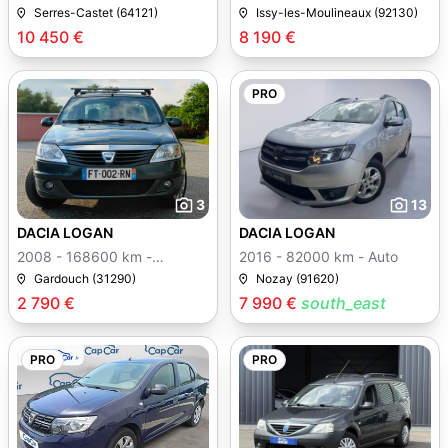
Serres-Castet (64121)
Issy-les-Moulineaux (92130)
10 450 €
8 190 €
PRO
3
13
DACIA LOGAN
DACIA LOGAN
2008 - 168600 km -
2016 - 82000 km - Auto
Manuelle
Gardouch (31290)
Nozay (91620)
2 790 €
7 990 €
south_east
PRO
PRO