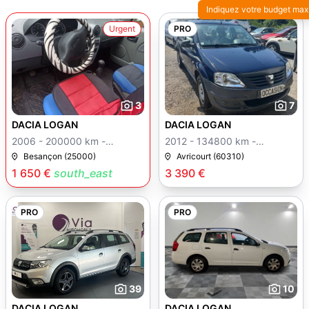
Indiquez votre budget max
Urgent
PRO
3
7
DACIA LOGAN
DACIA LOGAN
2006 - 200000 km -
2012 - 134800 km -
Manuelle
Manuelle
Besançon (25000)
Avricourt (60310)
1 650 €
south_east
3 390 €
PRO
PRO
39
10
DACIA LOGAN
DACIA LOGAN