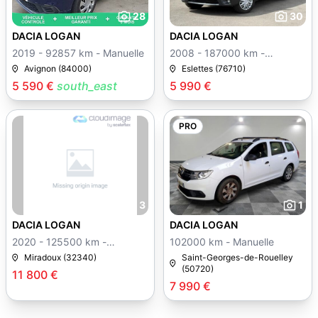
28
30
DACIA LOGAN
DACIA LOGAN
2019 - 92857 km - Manuelle
2008 - 187000 km -
Manuelle
Avignon (84000)
Eslettes (76710)
5 590 €
south_east
5 990 €
PRO
3
1
DACIA LOGAN
DACIA LOGAN
2020 - 125500 km -
102000 km - Manuelle
Manuelle
Miradoux (32340)
Saint-Georges-de-Rouelley
(50720)
11 800 €
7 990 €