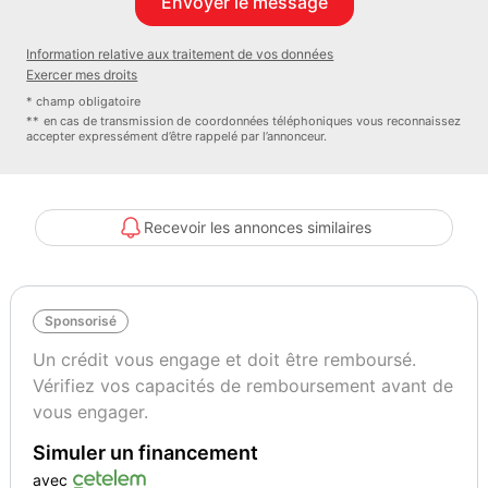
- volant cuir
- direction assistée
Information relative aux traitement de vos données
- fermeture centralisée
Exercer mes droits
- lecteur CD/MP3
* champ obligatoire
- feux antibrouillard
** en cas de transmission de coordonnées téléphoniques vous reconnaissez
accepter expressément d’être rappelé par l’annonceur.
Extérieur :
- rétroviseurs rabattables
- store pare soleil …
- Feux antibrouillard…
Recevoir les annonces similaires
Sécurité :
- fermeture centralisée
- fixations ISOFIX
Sponsorisé
- airbags frontaux
- airbags latéraux
Un crédit vous engage et doit être remboursé.
- ABS ESP
Vérifiez vos capacités de remboursement avant de
Venez découvrir notre large gamme de véhicules à prix très
vous engager.
attractifs.
Simuler un financement
"REPRISE POSSIBLE"
Étudions toutes propositions
avec