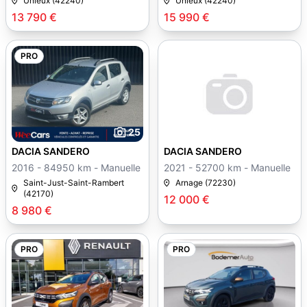
Unieux (42240)
Unieux (42240)
13 790 €
15 990 €
PRO
25
DACIA SANDERO
DACIA SANDERO
2016 - 84950 km - Manuelle
2021 - 52700 km - Manuelle
Saint-Just-Saint-Rambert
Arnage (72230)
(42170)
12 000 €
8 980 €
PRO
PRO