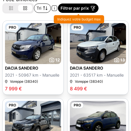
Tri
Filtrer par prix
Indiquez votre budget max
PRO
PRO
12
13
DACIA SANDERO
DACIA SANDERO
2021 - 50967 km - Manuelle
2021 - 63517 km - Manuelle
Voreppe (38340)
Voreppe (38340)
7 999 €
8 499 €
PRO
PRO