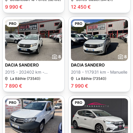
9 990 €
12 450 €
PRO
PRO
8
8
DACIA SANDERO
DACIA SANDERO
2015 - 202402 km -
2018 - 117931 km - Manuelle
Manuelle
La Bâthie (73540)
La Bâthie (73540)
7 890 €
7 990 €
PRO
PRO