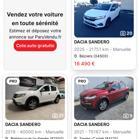
Vendez votre voiture
en toute sérénité
Estimez et déposez votre
20
annonce sur ParuVendu.fr
DACIA SANDERO
Cote auto gratuite
2025 - 21751 km - Manuelle
Béziers (34500)
16 490 €
PRO
PRO
21
5
DACIA SANDERO
DACIA SANDERO
2019 - 40000 km - Manuelle
2021 - 75167 km - Manuelle
Bettancourt-la-Ferrée (52100)
Serres-Castet (64121)