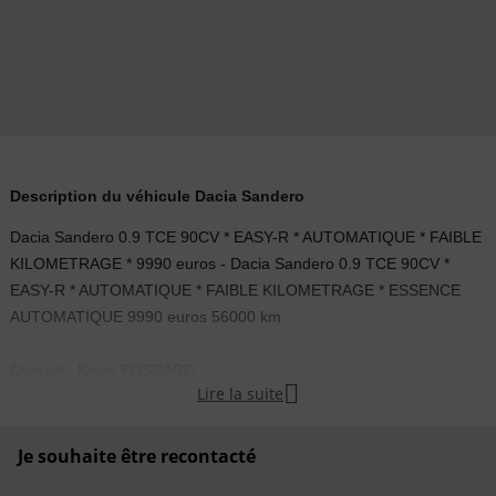
Description du véhicule Dacia Sandero
Dacia Sandero 0.9 TCE 90CV * EASY-R * AUTOMATIQUE * FAIBLE
KILOMETRAGE * 9990 euros - Dacia Sandero 0.9 TCE 90CV *
EASY-R * AUTOMATIQUE * FAIBLE KILOMETRAGE * ESSENCE
AUTOMATIQUE 9990 euros 56000 km
Contact : Kévin FOSSARD

Lire la suite
Equipements :
- energie : ESSENCE
Je souhaite être recontacté
- millesime : 2017