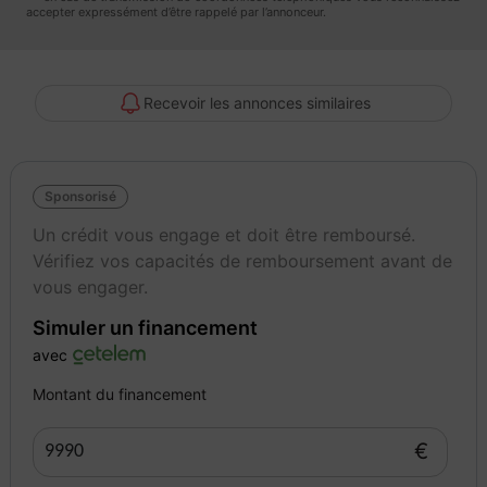
accepter expressément d’être rappelé par l’annonceur.
- limiteur de vitesse : oui
- prise-12v : oui
- prise audio usb : oui
- radar obstacle arriere : oui
Recevoir les annonces similaires
- regulateur de vitesse : oui
- stop start : oui
Sponsorisé
+ de photos sur notre site autoeasy agence Mérignac
Un crédit vous engage et doit être remboursé.
Vérifiez vos capacités de remboursement avant de
- PRIX TTC hors frais de mise à la route et carte grise.
vous engager.
- VISIBLE UNIQUEMENT SUR RENDEZ-VOUS
Simuler un financement
- SOLUTIONS DE FINANCEMENT : possible de 12 à 84 mois.
- LIVRAISON possible dans toute la France à votre domicile ou
avec
votre bureau ! (sur devis).
Montant du financement
- REPRISE possible de votre ancien véhicule.
€
- FRAIS DE MISE A LA ROUTE :
Pack extension 390 euro TTC