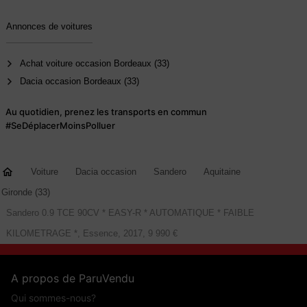
Annonces de voitures
Achat voiture occasion Bordeaux (33)
Dacia occasion Bordeaux (33)
Au quotidien, prenez les transports en commun
#SeDéplacerMoinsPolluer
Voiture
Dacia occasion
Sandero
Aquitaine
Gironde (33)
Sandero 0.9 TCE 90CV * EASY-R * AUTOMATIQUE * FAIBLE
KILOMETRAGE *, Essence, 2017, 9 990 €
A propos de ParuVendu
Qui sommes-nous?