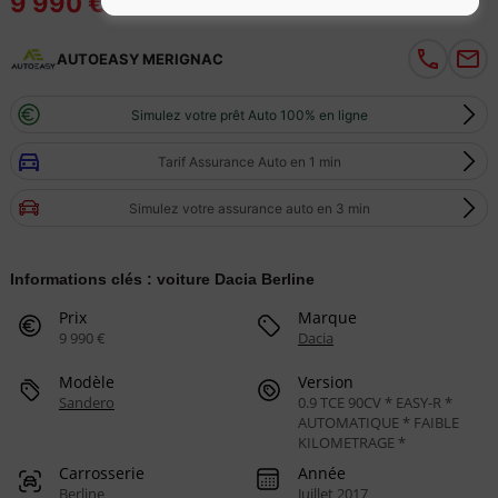
9 990 €
AUTOEASY MERIGNAC
Simulez votre prêt Auto 100% en ligne
Tarif Assurance Auto en 1 min
Simulez votre assurance auto en 3 min
Informations clés : voiture Dacia Berline
Prix
Marque
9 990 €
Dacia
Modèle
Version
Sandero
0.9 TCE 90CV * EASY-R *
AUTOMATIQUE * FAIBLE
KILOMETRAGE *
Carrosserie
Année
Berline
Juillet 2017