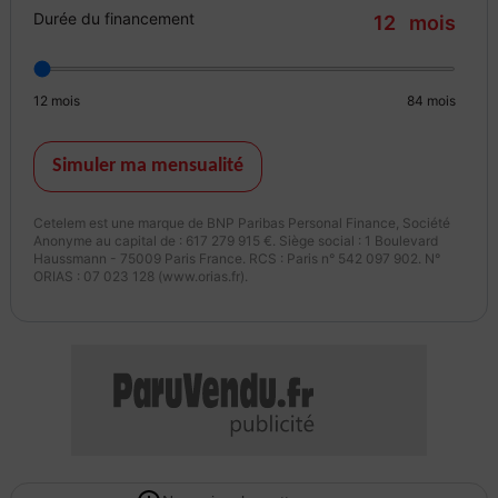
Durée du financement
12
mois
- Nettoyage intérieur / extérieur
- 1/4 du réservoir
- Contrôles des niveaux et pression pneumatiques
12
mois
84
mois
- Gestion administrative de la carte carte grise
- Extension de garantie : à partir 38euro /mois (jusqu'à 48 mois)
Pack EASY Standard 590euro TTC :
Simuler ma mensualité
- Nettoyage intérieur / extérieur
- 1/4 du réservoir
Cetelem est une marque de BNP Paribas Personal Finance, Société
- Contrôles des niveaux et pression pneumatiques
Anonyme au capital de : 617 279 915 €. Siège social : 1 Boulevard
Haussmann - 75009 Paris France. RCS : Paris n° 542 097 902. N°
- Gestion administrative de la carte carte grise
ORIAS : 07 023 128 (www.orias.fr).
- Garantie 6 mois inclus
- Pack EASY Confort 890euro TTC :
- Nettoyage intérieur / extérieur
- Préparation esthétique (retouche de micros rayures, décrassage
des jantes, etc)
- 1/2 du réservoir
- Contrôles des niveaux et pression pneumatiques