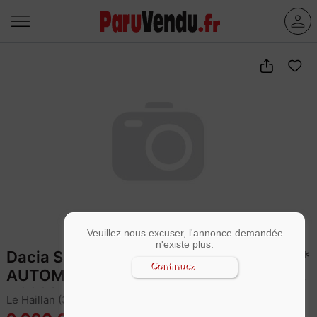
Veuillez nous excuser, l'annonce demandée
n'existe plus.
Dacia Sandero 0.9 TCE 90CV * EASY-R *
Continuez
AUTOMATIQUE * FAIBLE KILOMETRAGE
* 9990 euros
Le Haillan (33185)