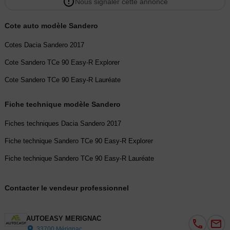
Nous signaler cette annonce
- Pack sécurité (Gilet + triangle)
- Gestion administrative de la carte carte grise
Cote auto modèle Sandero
- Coffret cadeau Autoeasy
- Garantie 12 mois inclus
Cotes Dacia Sandero 2017
Les INFORMATIONS délivrées par cette annonce sont non
Cote Sandero TCe 90 Easy-R Explorer
contractuelles et données à titre indicatif.Véhicule sélectionné par le
réseau AutoEasy
Cote Sandero TCe 90 Easy-R Lauréate
- Possibilité d'extension de garantie jusqu'à 48 mois maximum avec
Opteven, leader reconnu depuis 30 ans en France et en Europe de
Fiche technique modèle Sandero
la Garantie Mécanique, de l'Entretien et de l'Assistance
Fiches techniques Dacia Sandero 2017
- Reprise possible de tous types de véhicule
Fiche technique Sandero TCe 90 Easy-R Explorer
Couleur
Puissance réelle
GRIS
90
Fiche technique Sandero TCe 90 Easy-R Lauréate
Contacter le vendeur professionnel
Vignette Crit’Air
1
AUTOEASY MERIGNAC
33700 Mérignac