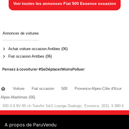
Voir toutes les annonces Fiat 500 Essence occasion
Annonces de voitures
Achat voiture occasion Antibes (06)
Fiat occasion Antibes (06)
Pensez à covoiturer #SeDéplacerMoinsPolluer
Voiture
Fiat occasion
500
Provence-Alpes-Côte d'Azur
Alpes-Maritimes (06)
500 0.9 8V 85 ch TwinAir S&S Lounge Dualogic, Essence, 2011, 6 980 €
A propos de ParuVendu