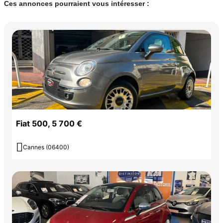
Système d'assistance de conduite: Aide au Freinage d'Urgence
Ces annonces pourraient vous intéresser :
Projecteurs antibrouillard
Phares diurnes
Couleur
Vignette Crit’Air
Bordeaux
1
Garantie mécanique
3 mois
Fiat 500, 5 700 €

Cannes (06400)