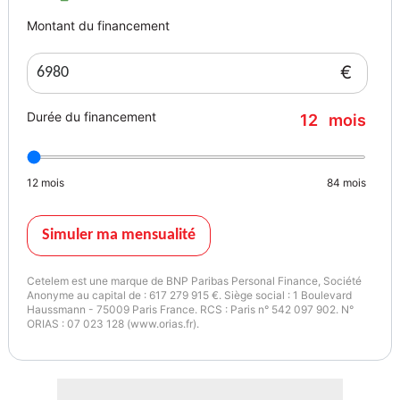
Nombre de places: 4
Montant du financement
Couleur: Rouge (Original)
Sellerie: Tissu (Original)
€
Nombre de portes: 3
Équipement du véhicule
Durée du financement
12
mois
(A vérifier sur place)
Toit ouvrant
Toit ouvrant panoramique électrique
12
mois
84
mois
Direction assistée
Électrique Direction assistée Dual-Drive
Airbag
Simuler ma mensualité
Airbag conducteur et passager
Airbag passager désactivable
Cetelem est une marque de BNP Paribas Personal Finance, Société
Airbag genou conducteur
Anonyme au capital de : 617 279 915 €. Siège social : 1 Boulevard
Haussmann - 75009 Paris France. RCS : Paris n° 542 097 902. N°
Système d'airbag crânien AV et AR
ORIAS : 07 023 128 (www.orias.fr).
Airbag lat AV
Système de climatisation
Climatisation