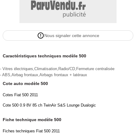
Système ESP
Contrôle dynamique de stabilité (ESP)
Antidémarrage
Antidémarrage (Electronique)
Ordinateur de bord
Nous signaler cette annonce
Ordinateur de bord
Système audio/divertissement
Système audio: Radio avec lecteur CD compatible MP3
Caractéristiques techniques modèle 500
Sound-System Interscope
ABS
- Vitres électriques,Climatisation,Radio/CD,Fermeture centralisée
Système de Freinage Antiblocage (ABS)
- ABS,Airbag frontaux,Airbags frontaux + latéraux
Vitres électriques
Cote auto modèle 500
Lève-vitre électrique
Données du véhicule selon le numéro d'identification (VIN)
Cotes Fiat 500 2011
(A vérifier sur place)
Cote 500 0.9 8V 85 ch TwinAir S&S Lounge Dualogic
Siège AR deux parties / rabattable
Système antipatinage (ASR)
Fiche technique modèle 500
Vitrage athermique
Fiches techniques Fiat 500 2011
Verrouillage centralisé