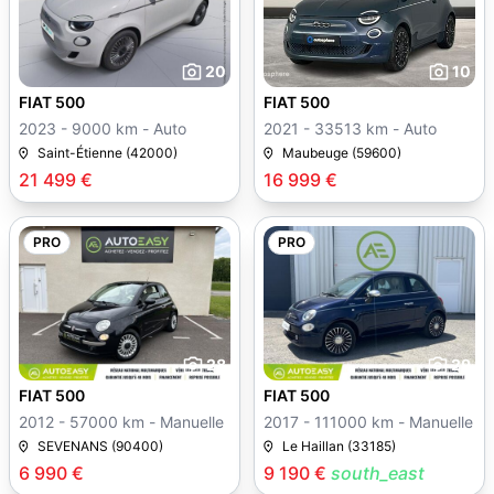
20
10
FIAT 500
FIAT 500
2023 - 9000 km - Auto
2021 - 33513 km - Auto
Saint-Étienne (42000)
Maubeuge (59600)
21 499 €
16 999 €
PRO
PRO
28
29
FIAT 500
FIAT 500
2012 - 57000 km - Manuelle
2017 - 111000 km - Manuelle
SEVENANS (90400)
Le Haillan (33185)
6 990 €
9 190 €
south_east