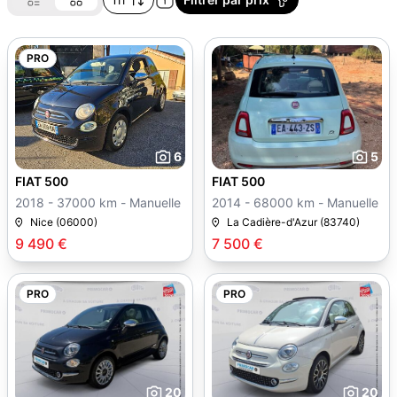
PRO
6
5
FIAT 500
FIAT 500
2018 - 37000 km - Manuelle
2014 - 68000 km - Manuelle
Nice (06000)
La Cadière-d'Azur (83740)
9 490 €
7 500 €
PRO
PRO
20
20