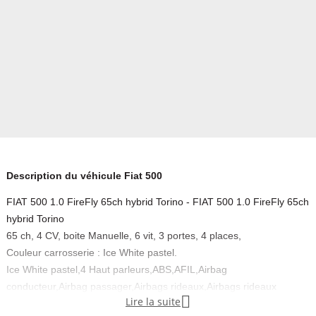
Description du véhicule Fiat 500
FIAT 500 1.0 FireFly 65ch hybrid Torino - FIAT 500 1.0 FireFly 65ch
hybrid Torino
65 ch, 4 CV, boite Manuelle, 6 vit, 3 portes, 4 places,
Couleur carrosserie : Ice White pastel.
Ice White pastel,4 Haut parleurs,ABS,AFIL,Airbag
conducteur,Airbag passager,Airbags rideaux,Airbags rideaux

Lire la suite
AR,Antidémarrage électronique,Antipatinage,Appel d'Assistance