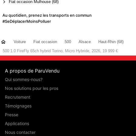
Fiat occasion Mulhouse (68)
Au quotidien, prenez les transports en commun
#SeDéplacerMoinsPolluer
Voiture
Fiat occasion
500
Alsace
Haut-Rhin (68)
500 1.0 FireFly 65ch hybrid Torino, Micro Hybride, 2026, 19 999 €
A propos de ParuVendu
Qui sommes-nous?
Nos solutions pour les pros
Recrutement
Témoignages
Presse
Applications
Nous contacter