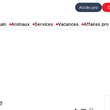
Accès pro
ain
Animaux
Services
Vacances
Affaires pro
e