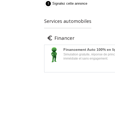

Signalez cette annonce
Services automobiles
Financer

Financement Auto 100% en l
Simulation gratuite, réponse de princ
immédiate et sans engagement.