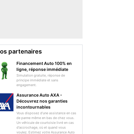
os partenaires
Financement Auto 100% en
ligne, réponse immédiate
Simulation gratuite, réponse de
principe immédiate et sans
engagement.
Assurance Auto AXA -
Découvrez nos garanties
incontournables
Vous disposez d'une assistance en cas
de panne même en bas de chez vous.
Un véhicule de courtoisie livré en cas
d'accrochage, où et quand vous
voulez. Estimez votre Assurance Auto