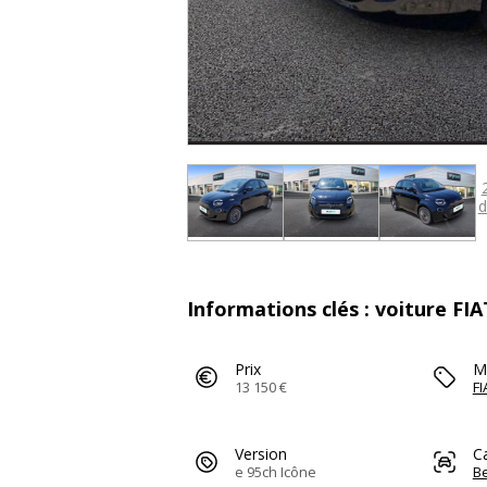
d
Informations clés : voiture FIA
Prix
M
13 150 €
FI
Version
C
e 95ch Icône
Be