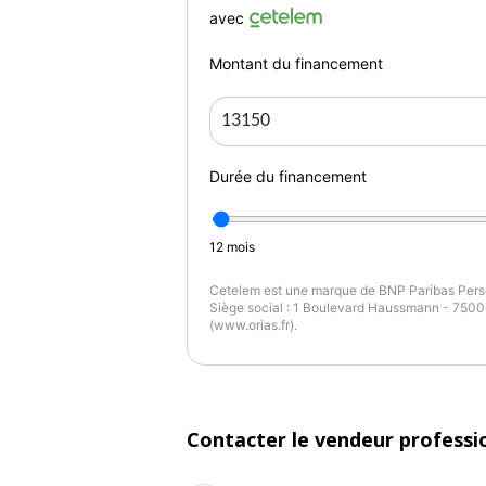
avec
Montant du financement
Durée du financement
12
mois
Cetelem est une marque de BNP Paribas Perso
Siège social : 1 Boulevard Haussmann - 75009
(www.orias.fr).
Contacter le vendeur professi