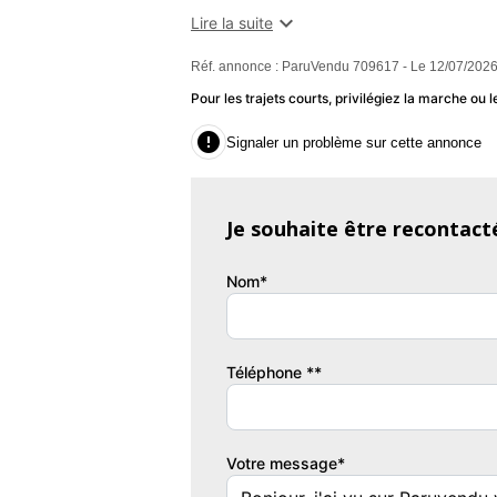
places,Banquette AR rabattable,Becquet a

Lire la suite
couleur caisse,Capteur de luminosi
Réf. annonce : ParuVendu 709617 - Le 12/07/2026
ECO,Commandes du système audio au 
couleur,Ecran tactile,ESP,Essuie-glace a
Pour les trajets courts, privilégiez la marche o
d'urgence,Freinage automatique d'urgence,

Signaler un problème sur cette annonce
pastel,Interface Media,Jantes Alu,Kit main
halogènes,Poignées ton carrosserie,Pr
signalisation,Régulateur de vitesse,Rétrov
Je souhaite être recontact
somnolence
Autres informations : Première main.
Nom*
Garantie : Spoticar-Premium 12 Mois
Couleur
Pu
Onyx Black pastel
9
Téléphone **
Garantie mécanique
Spoticar-Premium 12 Mois
Votre message*