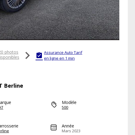

20 photos
Assurance Auto Tarif

isponibles
en ligne en 1 min
T Berline
arque
Modèle
AT
500
arrosserie
Année
rline
Mars 2023