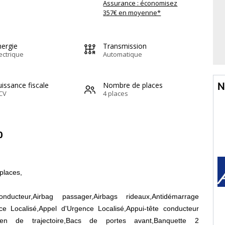
Assurance : économisez
357€ en moyenne*
nergie
Transmission
ectrique
Automatique
issance fiscale
Nombre de places
N
CV
4 places
0
 places,
nducteur,Airbag passager,Airbags rideaux,Antidémarrage
nce Localisé,Appel d'Urgence Localisé,Appui-tête conducteur
tien de trajectoire,Bacs de portes avant,Banquette 2