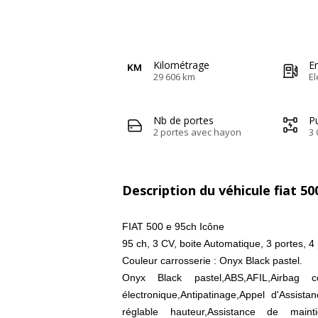
Kilométrage
E
29 606 km
El
Nb de portes
Pu
2 portes avec hayon
3 
Description du véhicule fiat 50
FIAT 500 e 95ch Icône
95 ch, 3 CV, boite Automatique, 3 portes, 4
Couleur carrosserie : Onyx Black pastel.
Onyx Black pastel,ABS,AFIL,Airbag co
électronique,Antipatinage,Appel d'Assista
réglable hauteur,Assistance de main