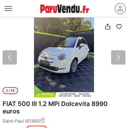
1
/ 16
FIAT 500 III 1.2 MPi Dolcevita 8990
euros
Saint-Paul (97460)