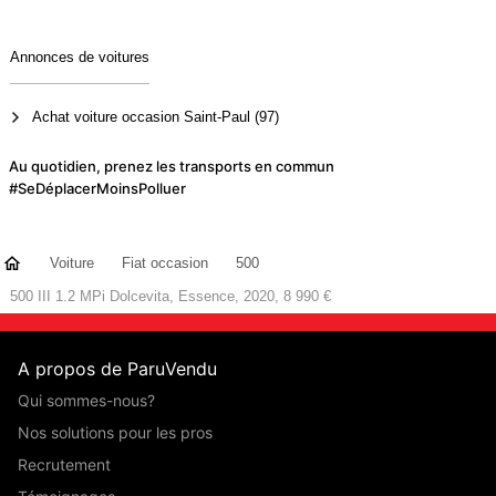
Annonces de voitures
Achat voiture occasion Saint-Paul (97)
Au quotidien, prenez les transports en commun
#SeDéplacerMoinsPolluer
Voiture
Fiat occasion
500
500 III 1.2 MPi Dolcevita, Essence, 2020, 8 990 €
A propos de ParuVendu
Qui sommes-nous?
Nos solutions pour les pros
Recrutement