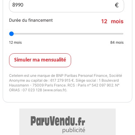
- Prestation de service Carte Grise
€
- Nettoyage Standard
- Garantie 6 mois
Durée du financement
12
mois
- Carburant : 1/3
- Gestion du dossier complet.
* Option : PACK EASY CONFORT (690 euros)
12
mois
84
mois
- Prestation de service Carte Grise
- Nettoyage Premium
Simuler ma mensualité
- Garantie de 1 an
- Carburant : 2/3
Cetelem est une marque de BNP Paribas Personal Finance, Société
- Gestion du dossier complet.
Anonyme au capital de : 617 279 915 €. Siège social : 1 Boulevard
Haussmann - 75009 Paris France. RCS : Paris n° 542 097 902. N°
* Option : PACK EASY LUXE (990 euros)
ORIAS : 07 023 128 (www.orias.fr).
- Carte Grise Offerte
- Nettoyage Premium
- Garantie de 1 an
- Carburant : Plein
- Livraison du Véhicule à domicile