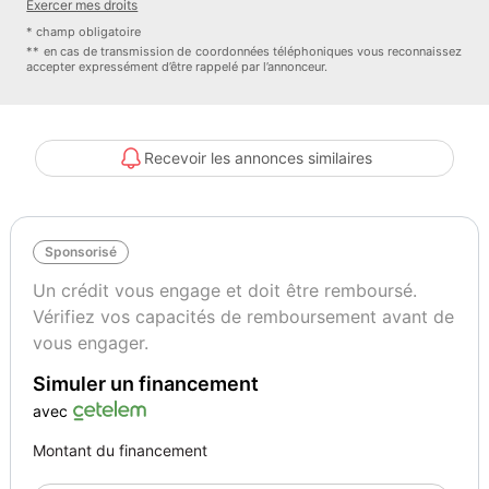
Exercer mes droits
- gps couleur : oui
* champ obligatoire
- gps tactile : oui
** en cas de transmission de coordonnées téléphoniques vous reconnaissez
accepter expressément d’être rappelé par l’annonceur.
- dimension des jantes : 16
- kit gonflage : oui
- limiteur de vitesse : oui
- ordinateur de bord : oui
Recevoir les annonces similaires
- prise-12v : oui
- prise audio usb : oui
- regulateur de vitesse : oui
Sponsorisé
- stop start : oui
- vitres surteintees : oui
Un crédit vous engage et doit être remboursé.
- volant multifonctions : oui
Vérifiez vos capacités de remboursement avant de
Véhicule visible UNIQUEMENT sur RDV à L'île de la RÉUNION
vous engager.
avec votre conseiller commercial Eddy Iafare
Simuler un financement
* Inclus dans la Garantie (Moteur – Boîte de vitesse – Pont)
* Prix du véhicule hors frais du certificat d'immatriculation.
avec
* Option : PACK EASY (490 euros)
Montant du financement