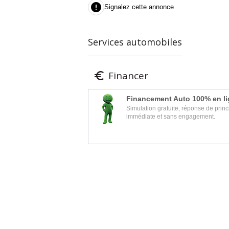

Signalez cette annonce
Services automobiles
Financer

Financement Auto 100% en l
Simulation gratuite, réponse de princ
immédiate et sans engagement.