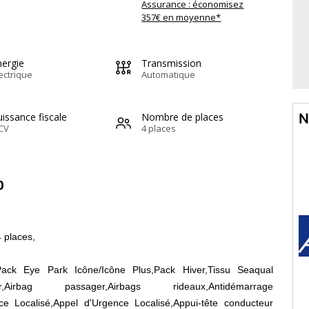
Assurance : économisez
357€ en moyenne*
nergie
Transmission
ectrique
Automatique
issance fiscale
Nombre de places
N
CV
4 places
0
4 places,
Pack Eye Park Icône/Icône Plus,Pack Hiver,Tissu Seaqual
eur,Airbag passager,Airbags rideaux,Antidémarrage
nce Localisé,Appel d'Urgence Localisé,Appui-tête conducteur