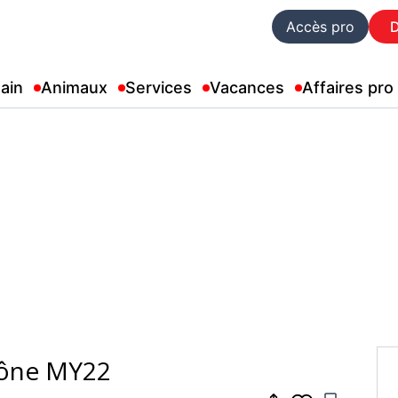
Accès pro
ain
Animaux
Services
Vacances
Affaires pro
cône MY22