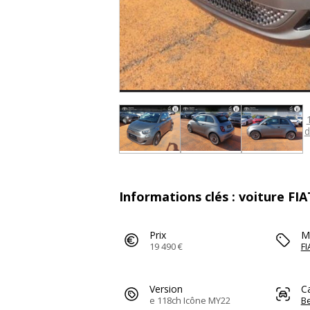
d
Informations clés : voiture FIA
Prix
M
19 490 €
FI
Version
C
e 118ch Icône MY22
Be