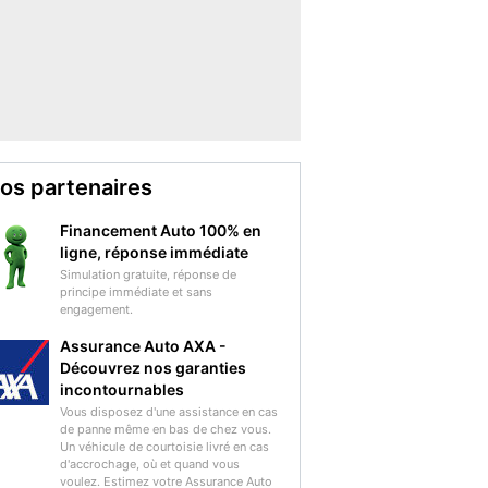
os partenaires
Financement Auto 100% en
ligne, réponse immédiate
Simulation gratuite, réponse de
principe immédiate et sans
engagement.
Assurance Auto AXA -
Découvrez nos garanties
incontournables
Vous disposez d'une assistance en cas
de panne même en bas de chez vous.
Un véhicule de courtoisie livré en cas
d'accrochage, où et quand vous
voulez. Estimez votre Assurance Auto