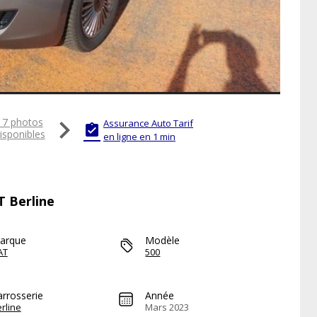

17 photos
Assurance Auto Tarif

isponibles
en ligne en 1 min
T Berline
arque
Modèle
AT
500
arrosserie
Année
rline
Mars 2023