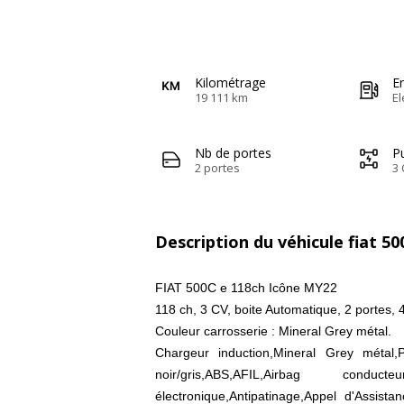
Kilométrage
E
19 111 km
El
Nb de portes
Pu
2 portes
3 
Description du véhicule fiat 50
FIAT 500C e 118ch Icône MY22
118 ch, 3 CV, boite Automatique, 2 portes, 
Couleur carrosserie : Mineral Grey métal.
Chargeur induction,Mineral Grey métal,
noir/gris,ABS,AFIL,Airbag conduct
électronique,Antipatinage,Appel d'Assista