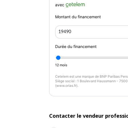
avec
Montant du financement
Durée du financement
12
mois
Cetelem est une marque de BNP Paribas Perso
Siège social : 1 Boulevard Haussmann - 75009
(www.orias.fr).
Contacter le vendeur professi