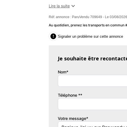
réglable hauteur,Assistance de main

Lire la suite
places,Banquette AR rabattable,Boite
Réf. annonce : ParuVendu 709649 - Le 03/08/2026
caisse,Capote électrique,Capote s
automatique,Commande Mode ECO,Com
Au quotidien, prenez les transports en commun
clé,EBD,Ecran multifonction couleur,Ecran

Signaler un problème sur cette annonce
appel d'urgence,Freinage automatique d'ur
White pastel,Interface Media,Jantes Al
vitesse,Phares halogènes,Poignées ton 
Je souhaite être recontact
panneaux de signalisation,Régulateur de vi
Autres informations : Première main.
Nom*
Garantie : Spoticar-Premium 12 Mois
Couleur
Pu
Mineral Grey métal
1
Téléphone **
Garantie mécanique
Spoticar-Premium 12 Mois
Votre message*