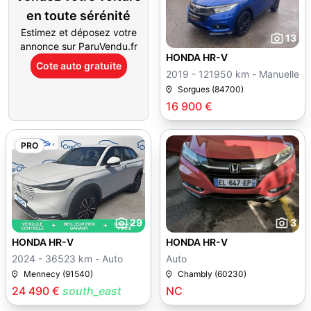
en toute sérénité
Estimez et déposez votre
13
annonce sur ParuVendu.fr
HONDA HR-V
Cote auto gratuite
2019 - 121950 km - Manuelle
Sorgues (84700)
16 900 €
PRO
29
3
HONDA HR-V
HONDA HR-V
2024 - 36523 km - Auto
Auto
Mennecy (91540)
Chambly (60230)
24 490 €
south_east
NC