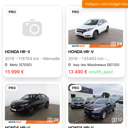
Indiquez votre budget max
PRO
PRO
29
HONDA HR-V
HONDA HR-V
2019 - 116764 km - Manuelle
2016 - 135493 km -
Manuelle
Metz (57050)
Issy-les-Moulineaux (92130)
15 999 €
13 490 €
south_east
PRO
PRO
29
17
HONDA HR-V
HONDA HR-V