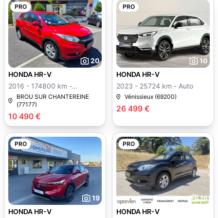
PRO
PRO
20
10
HONDA HR-V
HONDA HR-V
2016 - 174800 km -
2023 - 25724 km - Auto
Manuelle
BROU SUR CHANTEREINE
Vénissieux (69200)
(77177)
26 499 €
10 490 €
PRO
PRO
19
16
HONDA HR-V
HONDA HR-V