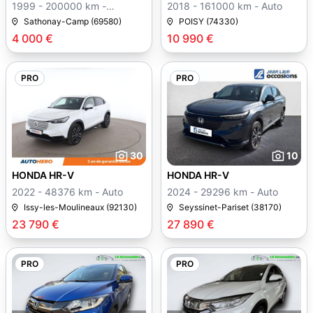
1999 - 200000 km -
2018 - 161000 km - Auto
Manuelle
Sathonay-Camp (69580)
POISY (74330)
4 000 €
10 990 €
PRO
PRO
30
10
HONDA HR-V
HONDA HR-V
2022 - 48376 km - Auto
2024 - 29296 km - Auto
Issy-les-Moulineaux (92130)
Seyssinet-Pariset (38170)
23 790 €
27 890 €
PRO
PRO