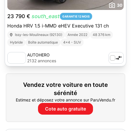
30
23 790 €
south_east
GARANTIE 12 MOIS
Honda HRV 1.5 i-MMD eHEV Executive 131 ch
Issy-les-Moulineaux (92130)
Année 2022
48 376 km
Hybride
Boîte automatique
4x4 - SUV
AUTOHERO
2132 annonces
Vendez votre voiture en toute
sérénité
Estimez et déposez votre annonce sur ParuVendu.fr
Cote auto gratuite