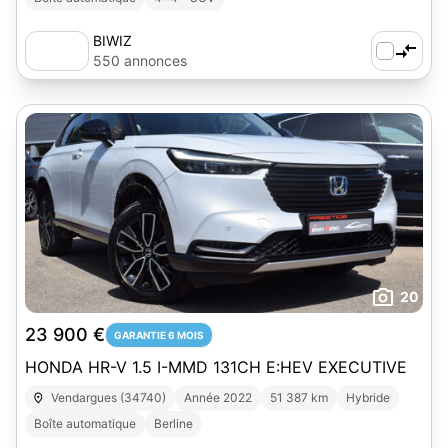
BIWIZ
550 annonces
20
23 900 €
GARANTIE 6 MOIS
HONDA HR-V 1.5 I-MMD 131CH E:HEV EXECUTIVE
Vendargues (34740)
Année 2022
51 387 km
Hybride
Boîte automatique
Berline