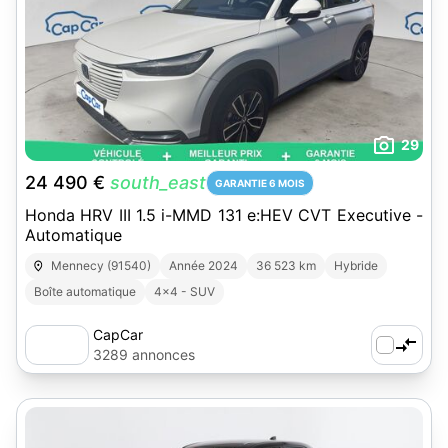
29
24 490 €
south_east
GARANTIE 6 MOIS
Honda HRV III 1.5 i-MMD 131 e:HEV CVT Executive -
Automatique
Mennecy (91540)
Année 2024
36 523 km
Hybride
Boîte automatique
4x4 - SUV
CapCar
3289 annonces