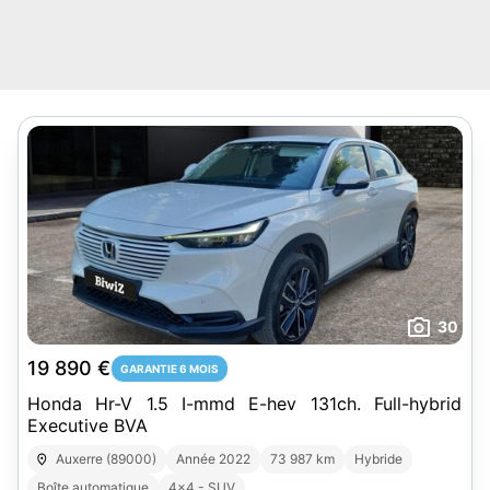
30
19 890 €
GARANTIE 6 MOIS
Honda Hr-V 1.5 I-mmd E-hev 131ch. Full-hybrid
Executive BVA
Auxerre (89000)
Année 2022
73 987 km
Hybride
Boîte automatique
4x4 - SUV