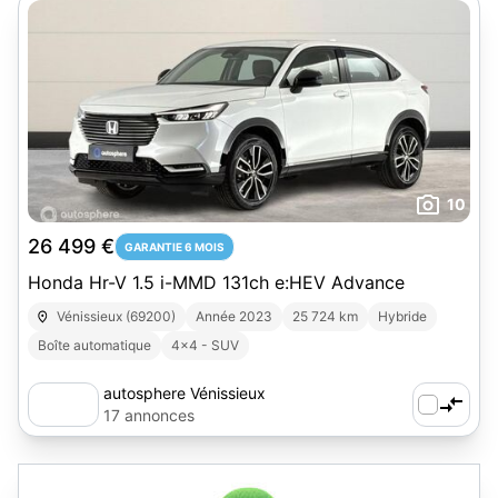
10
26 499 €
GARANTIE 6 MOIS
Honda Hr-V 1.5 i-MMD 131ch e:HEV Advance
Vénissieux (69200)
Année 2023
25 724 km
Hybride
Boîte automatique
4x4 - SUV
autosphere Vénissieux
17 annonces