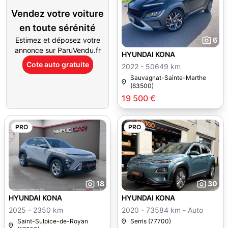
Vendez votre voiture
en toute sérénité
Estimez et déposez votre
6
annonce sur ParuVendu.fr
HYUNDAI KONA
Cote auto gratuite
2022 - 50649 km
Sauvagnat-Sainte-Marthe
(63500)
19 500 €
PRO
PRO
18
30
HYUNDAI KONA
HYUNDAI KONA
2025 - 2350 km
2020 - 73584 km - Auto
Saint-Sulpice-de-Royan
Serris (77700)