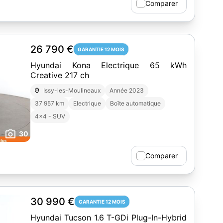
Comparer
26 790 €
GARANTIE 12 MOIS
Hyundai Kona Electrique 65 kWh
Creative 217 ch
Issy-les-Moulineaux
Année 2023
37 957 km
Electrique
Boîte automatique
4x4 - SUV
30
Comparer
30 990 €
GARANTIE 12 MOIS
Hyundai Tucson 1.6 T-GDi Plug-In-Hybrid