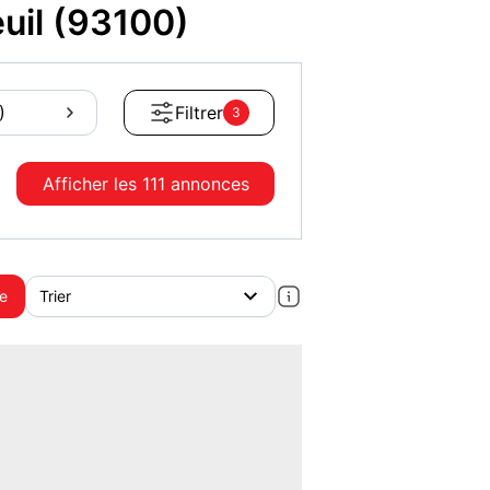
uil (93100)
)
Filtrer
3
Afficher les
111 annonces
te