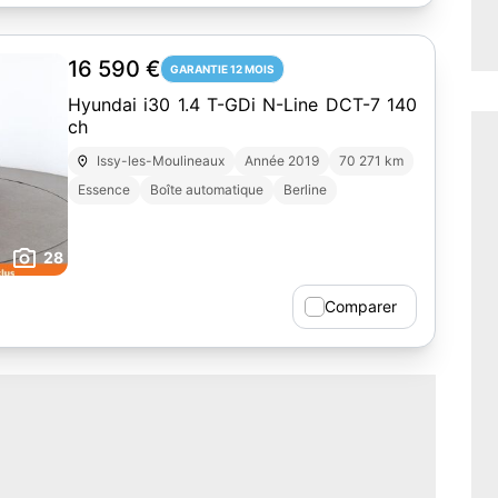
16 590 €
GARANTIE 12 MOIS
Hyundai i30 1.4 T-GDi N-Line DCT-7 140
ch
Issy-les-Moulineaux
Année 2019
70 271 km
Essence
Boîte automatique
Berline
28
Comparer