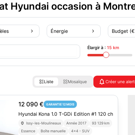
at Hyundai occasion à Montre
èles
Énergie
Budget (€
Élargir à :
15 km
Liste
Mosaïque
Créer une aler
12 090 €
GARANTIE 12 MOIS
Hyundai Kona 1.0 T-GDi Edition #1 120 ch
Issy-les-Moulineaux
Année 2017
93 129 km
Essence
Boîte manuelle
4x4 - SUV