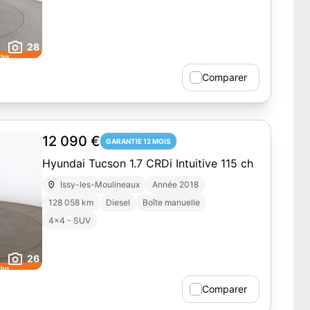
28
Comparer
12 090 €
GARANTIE 12 MOIS
Hyundai Tucson 1.7 CRDi Intuitive 115 ch
Issy-les-Moulineaux
Année 2018
128 058 km
Diesel
Boîte manuelle
4x4 - SUV
26
Comparer