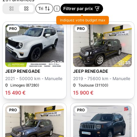
Tri
Filtrer par prix
Indiquez votre budget max
PRO
PRO
20
35
JEEP RENEGADE
JEEP RENEGADE
2021 - 50000 km - Manuelle
2019 - 75600 km - Manuelle
Limoges (87280)
Toulouse (31100)
15 490 €
15 900 €
PRO
PRO