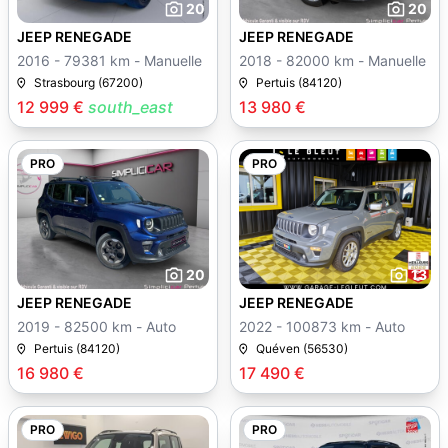
20
20
JEEP RENEGADE
JEEP RENEGADE
2016 - 79381 km - Manuelle
2018 - 82000 km - Manuelle
Strasbourg (67200)
Pertuis (84120)
12 999 €
south_east
13 980 €
PRO
PRO
20
13
JEEP RENEGADE
JEEP RENEGADE
2019 - 82500 km - Auto
2022 - 100873 km - Auto
Pertuis (84120)
Quéven (56530)
16 980 €
17 490 €
PRO
PRO