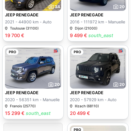
34
20
JEEP RENEGADE
JEEP RENEGADE
2021 - 44900 km - Auto
2016 - 111972 km - Manuelle
Toulouse (31100)
Dijon (21000)
19 700 €
9 499 €
south_east
PRO
PRO
20
20
JEEP RENEGADE
JEEP RENEGADE
2020 - 56351 km - Manuelle
2020 - 57929 km - Auto
Franois (25770)
Illzach (68110)
15 299 €
south_east
20 499 €
PRO