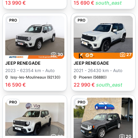
13 990 €
15 690 €
south_east
PRO
PRO
30
27
JEEP RENEGADE
JEEP RENEGADE
2023 - 62354 km - Auto
2021 - 26430 km - Auto
Issy-les-Moulineaux (92130)
Ploeren (56880)
16 590 €
22 990 €
south_east
PRO
PRO
30
20