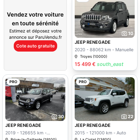
Vendez votre voiture
en toute sérénité
Estimez et déposez votre
10
annonce sur ParuVendu.fr
JEEP RENEGADE
Cote auto gratuite
2020 - 88062 km - Manuelle
Troyes (10000)
15 499 €
south_east
PRO
PRO
30
22
JEEP RENEGADE
JEEP RENEGADE
2019 - 126655 km -
2015 - 121000 km - Auto
Manuelle
Brive-la-Gaillarde (19100)
La Ciotat (13600)