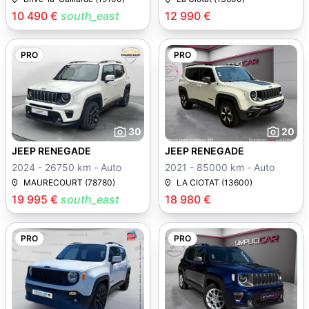
10 490 €
south_east
12 990 €
PRO
PRO
30
20
JEEP RENEGADE
JEEP RENEGADE
2024 - 26750 km - Auto
2021 - 85000 km - Auto
MAURECOURT (78780)
LA CIOTAT (13600)
19 995 €
south_east
18 980 €
PRO
PRO