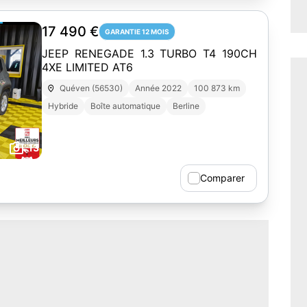
17 490 €
GARANTIE 12 MOIS
JEEP RENEGADE 1.3 TURBO T4 190CH
4XE LIMITED AT6
Quéven (56530)
Année 2022
100 873 km
Hybride
Boîte automatique
Berline
13
Comparer