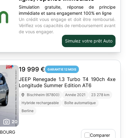
Simulation gratuite, réponse de principe
immédiate et sans engagement 100% en ligne
Un crédit vous engage et doit être remboursé.
Vérifiez vos capacités de remboursement avant
de vous engager.
Simulez votre prêt Auto
19 999 €
GARANTIE 12 MOIS
JEEP Renegade 1.3 Turbo T4 190ch 4xe
Longitude Summer Edition AT6
Bischheim (67800)
Année 2021
23 278 km
Hybride rechargeable
Boîte automatique
Berline
20
SBOURG
Comparer