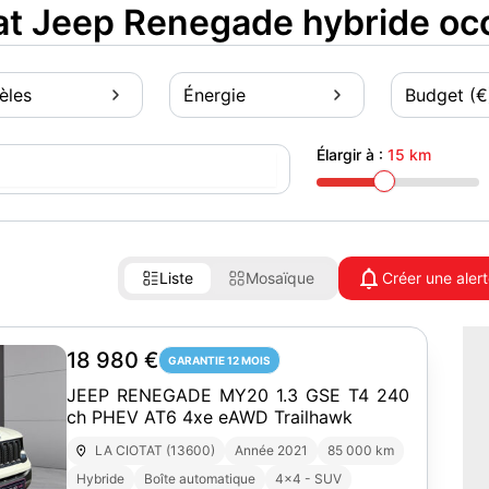
t Jeep Renegade hybride oc
èles
Énergie
Budget (€
Élargir à :
15 km
Liste
Mosaïque
Créer une aler
18 980 €
GARANTIE 12 MOIS
JEEP RENEGADE MY20 1.3 GSE T4 240
ch PHEV AT6 4xe eAWD Trailhawk
LA CIOTAT (13600)
Année 2021
85 000 km
Hybride
Boîte automatique
4x4 - SUV