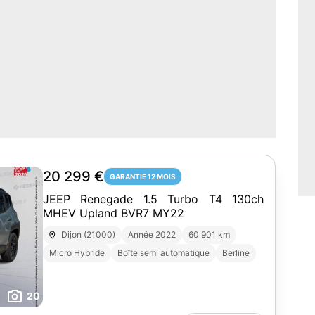
20 299 €
GARANTIE 12 MOIS
JEEP Renegade 1.5 Turbo T4 130ch
MHEV Upland BVR7 MY22
Dijon (21000)
Année 2022
60 901 km
Micro Hybride
Boîte semi automatique
Berline
20