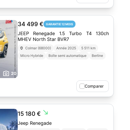
34 499 €
GARANTIE 12 MOIS
JEEP Renegade 1.5 Turbo T4 130ch
MHEV North Star BVR7
Colmar (68000)
Année 2025
5 511 km
Micro Hybride
Boîte semi automatique
Berline
20
Comparer
south_east
15 180 €
Jeep Renegade