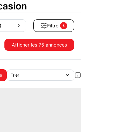
casion
)
Filtrer
3
Afficher les
75 annonces
te