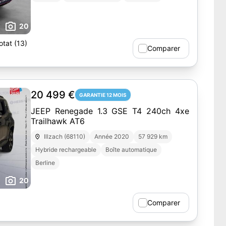
20
tat (13)
Comparer
20 499 €
GARANTIE 12 MOIS
JEEP Renegade 1.3 GSE T4 240ch 4xe
Trailhawk AT6
Illzach (68110)
Année 2020
57 929 km
Hybride rechargeable
Boîte automatique
Berline
20
Comparer