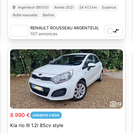
Argenteuil (95100)
Année 2021
24 412 km
Essence
Boîte manuelle
Berline
RENAULT ROUSSEAU ARGENTEUIL
107 annonces
12
8 990 €
GARANTIE 3 MOIS
Kia rio III 1.2l 85cv style