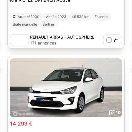
Kia Rio 1.2 DPi 84ch Active
Arras (62000)
Année 2023
46 532 km
Essence
Boîte manuelle
Berline
RENAULT ARRAS - AUTOSPHERE
171 annonces
10
14 299 €