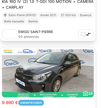
KIA RIO IV (2) 1.0 T-GDI 100 MOTION + CAMERA
+ CARPLAY
Saint-Pierre (97410)
Année 2021
37 000 km
Essence
Boîte manuelle
Berline
EWIGO SAINT-PIERRE
50 annonces
29
9 990 €
GARANTIE 6 MOIS