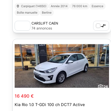
Carpiquet (14650)
Année 2014
76 000 km
Essence
Boîte manuelle
Berline
CARSLIFT CAEN
74 annonces
26
16 490 €
Kia Rio 1.0 T-GDi 100 ch DCT7 Active