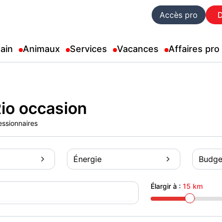
Accès pro
ain
Animaux
Services
Vacances
Affaires pro
io occasion
essionnaires
Énergie
Budge
Élargir à :
15 km