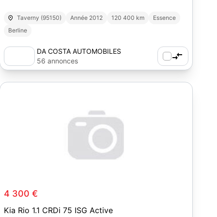
Taverny (95150)
Année 2012
120 400 km
Essence
Berline
DA COSTA AUTOMOBILES
56 annonces
4 300 €
Kia Rio 1.1 CRDi 75 ISG Active