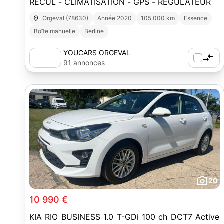
RECUL - CLIMATISATION - GPS - RÉGULATEUR
Orgeval (78630)
Année 2020
105 000 km
Essence
Boîte manuelle
Berline
YOUCARS ORGEVAL
91 annonces
20
10 990 €
KIA RIO BUSINESS 1.0 T-GDi 100 ch DCT7 Active