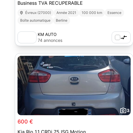
Business TVA RECUPERABLE
Évreux (27000)
Année 2021
100 000 km
Essence
Boîte automatique
Berline
KM AUTO
74 annonces
3
600 €
Kia Rio 1.1 CRDi 75 ISG Motion