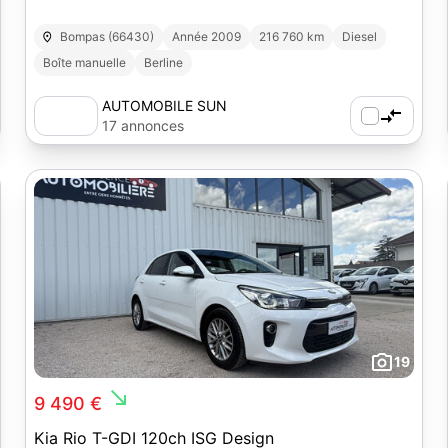
Bompas (66430)
Année 2009
216 760 km
Diesel
Boîte manuelle
Berline
AUTOMOBILE SUN
17 annonces
19
south_east
9 490 €
Kia Rio T-GDI 120ch ISG Design