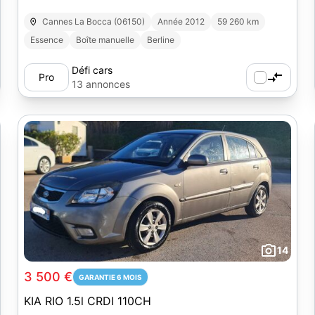
Cannes La Bocca (06150)
Année 2012
59 260 km
Essence
Boîte manuelle
Berline
Défi cars
Pro
13 annonces
14
3 500 €
GARANTIE 6 MOIS
KIA RIO 1.5l CRDI 110CH