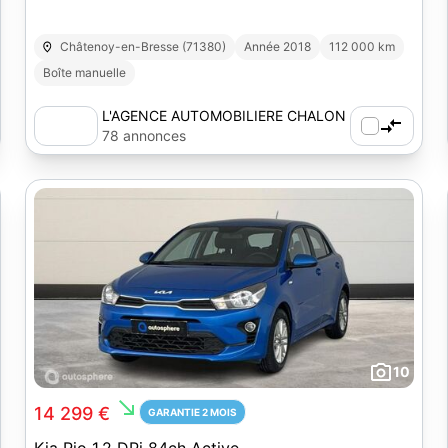
Châtenoy-en-Bresse (71380)
Année 2018
112 000 km
Boîte manuelle
L'AGENCE AUTOMOBILIERE CHALON
SUR SAONE
78 annonces
10
south_east
14 299 €
GARANTIE 2 MOIS