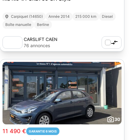
Carpiquet (14650)
Année 2014
215 000 km
Diesel
Boîte manuelle
Berline
CARSLIFT CAEN
76 annonces
30
11 490 €
GARANTIE 6 MOIS