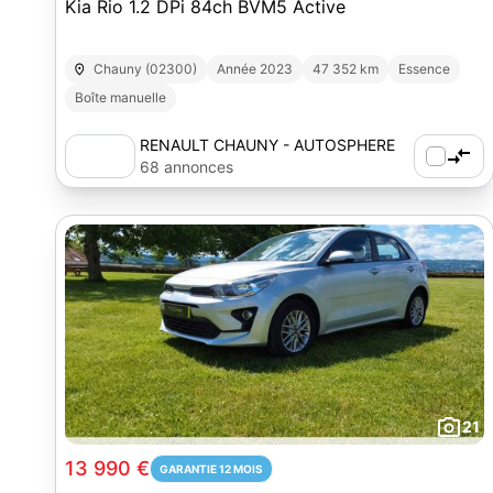
Kia Rio 1.2 DPi 84ch BVM5 Active
Chauny (02300)
Année 2023
47 352 km
Essence
Boîte manuelle
RENAULT CHAUNY - AUTOSPHERE
68 annonces
21
13 990 €
GARANTIE 12 MOIS