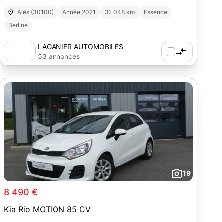
Alès (30100)
Année 2021
32 048 km
Essence
Berline
LAGANIER AUTOMOBILES
53 annonces
19
8 490 €
Kia Rio MOTION 85 CV