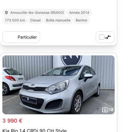
Arnouville-lès-Gonesse (95400)
Année 2014
173 000 km
Diesel
Boîte manuelle
Berline
Particulier
18
3 990 €
Kia Rio 1.4 CRDi 90 CH Style