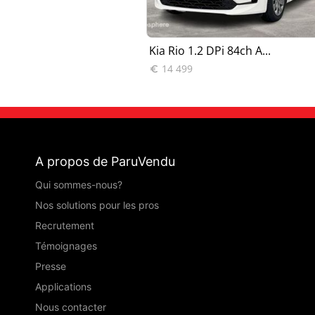
T-GDi 100...
Kia Rio 1.2 DPi 84ch A...
14 499

A propos de ParuVendu
Qui sommes-nous?
Nos solutions pour les pros
Recrutement
Témoignages
Presse
Applications
Nous contacter