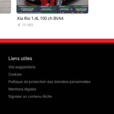
Kia Rio 1.4L 100 ch BVA4
Kia Rio 1.
15 989
15 999


Liens utiles
Vos suggestions
Cookies
Politique de protection des données personnelles
Mentions légales
Signaler un contenu illicite