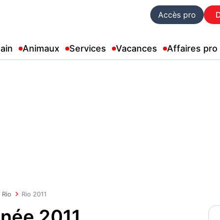
Accès pro
ain
Animaux
Services
Vacances
Affaires pro
Rio
Rio 2011
nnée 2011