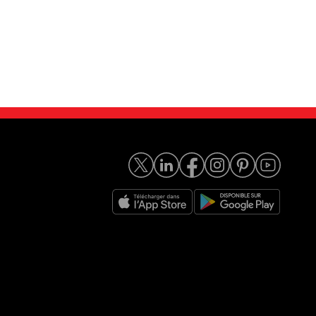
4L 100 ch BVA4
Kia Rio 1.2 DPi 84 ch BVM
15 349
