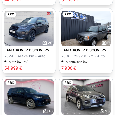
PRO
PRO
20
9
LAND-ROVER DISCOVERY
LAND-ROVER DISCOVERY
2024 - 34424 km - Auto
2006 - 299200 km - Auto
Metz (57050)
Montauban (82000)
54 999 €
7 900 €
PRO
PRO
18
25