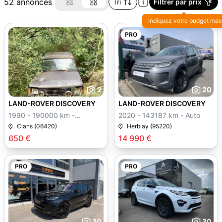
52 annonces
Tri
Filtrer par prix
Indiquez votre budget max
PRO
2
20
LAND-ROVER DISCOVERY
LAND-ROVER DISCOVERY
1990 - 190000 km -
2020 - 143187 km - Auto
Manuelle
Clans (06420)
Herblay (95220)
650 €
14 990 €
PRO
PRO
30
30