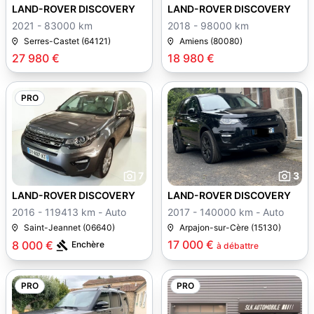
LAND-ROVER DISCOVERY
LAND-ROVER DISCOVERY
2021 - 83000 km
2018 - 98000 km
Serres-Castet (64121)
Amiens (80080)
27 980 €
18 980 €
PRO
7
3
LAND-ROVER DISCOVERY
LAND-ROVER DISCOVERY
2016 - 119413 km - Auto
2017 - 140000 km - Auto
Saint-Jeannet (06640)
Arpajon-sur-Cère (15130)
17 000 €
8 000 €
Enchère
à débattre
PRO
PRO