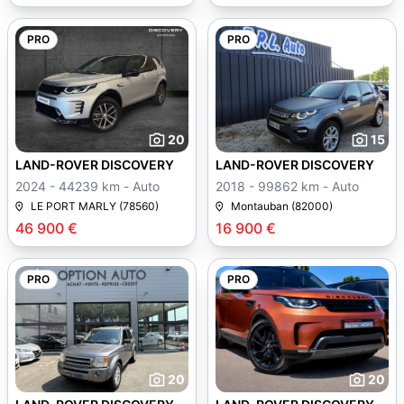
PRO
PRO
20
15
LAND-ROVER DISCOVERY
LAND-ROVER DISCOVERY
2024 - 44239 km - Auto
2018 - 99862 km - Auto
LE PORT MARLY (78560)
Montauban (82000)
46 900 €
16 900 €
PRO
PRO
20
20