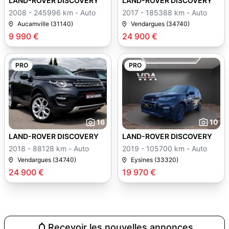
LAND-ROVER DISCOVERY
LAND-ROVER DISCOVERY
2008 - 245996 km - Auto
2017 - 185388 km - Auto
Aucamville (31140)
Vendargues (34740)
9 990 €
24 900 €
PRO
PRO
16
10
LAND-ROVER DISCOVERY
LAND-ROVER DISCOVERY
2018 - 88128 km - Auto
2019 - 105700 km - Auto
Vendargues (34740)
Eysines (33320)
24 900 €
19 970 €
Recevoir les nouvelles annonces