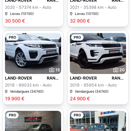
LAND-ROVER RANGE
LAND-ROVER RANGE
ROVER EVOQUE
ROVER EVOQUE
2020 - 57374 km - Auto
2021 - 35398 km - Auto
Lavau (10150)
Lavau (10150)
30 500 €
32 900 €
PRO
PRO
15
20
LAND-ROVER RANGE
LAND-ROVER RANGE
ROVER EVOQUE
ROVER EVOQUE
2018 - 89032 km - Auto
2019 - 95954 km - Auto
Vendargues (34740)
Vendargues (34740)
19 900 €
24 900 €
PRO
PRO