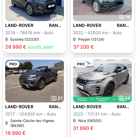
20
10
LAND-ROVER RANGE
LAND-ROVER RANGE
ROVER EVOQUE
ROVER EVOQUE
2019 - 78619 km - Auto
2022 - 42600 km - Auto
Eysines (33320)
Peypin (13124)
28 990 €
south_east
37 200 €
PRO
PRO
27
29
LAND-ROVER RANGE
LAND-ROVER RANGE
ROVER EVOQUE
ROVER EVOQUE
2017 - 104300 km - Auto
2022 - 73131 km - Auto
Sainte-Cécile-les-Vignes
Nice (06300)
(84290)
31 990 €
19 990 €