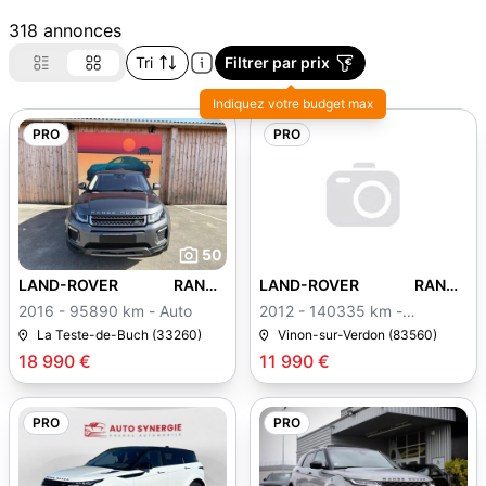
318 annonces
Tri
Filtrer par prix
Indiquez votre budget max
PRO
PRO
50
LAND-ROVER RANGE
LAND-ROVER RANGE
ROVER EVOQUE
ROVER EVOQUE
2016 - 95890 km - Auto
2012 - 140335 km -
Manuelle
La Teste-de-Buch (33260)
Vinon-sur-Verdon (83560)
18 990 €
11 990 €
PRO
PRO