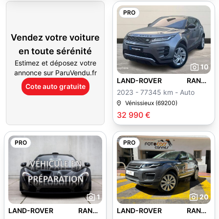
PRO
Vendez votre voiture
en toute sérénité
Estimez et déposez votre
10
annonce sur ParuVendu.fr
LAND-ROVER RANGE
Cote auto gratuite
ROVER EVOQUE
2023 - 77345 km - Auto
Vénissieux (69200)
32 990 €
PRO
PRO
1
20
LAND-ROVER RANGE
LAND-ROVER RANGE