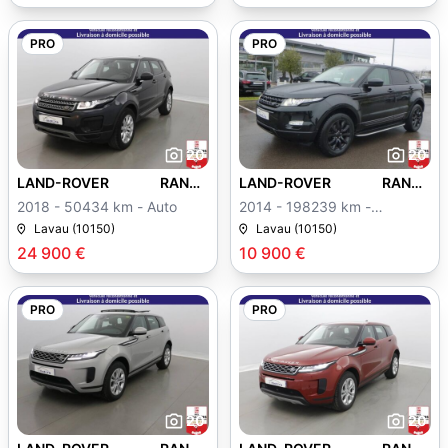
PRO
PRO
20
20
LAND-ROVER RANGE
LAND-ROVER RANGE
ROVER EVOQUE
ROVER EVOQUE
2018 - 50434 km - Auto
2014 - 198239 km -
Manuelle
Lavau (10150)
Lavau (10150)
24 900 €
10 900 €
PRO
PRO
20
20