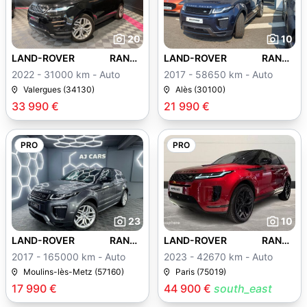
20
10
LAND-ROVER RANGE
LAND-ROVER RANGE
ROVER EVOQUE
ROVER EVOQUE
2022 - 31000 km - Auto
2017 - 58650 km - Auto
Valergues (34130)
Alès (30100)
33 990 €
21 990 €
PRO
PRO
23
10
LAND-ROVER RANGE
LAND-ROVER RANGE
ROVER EVOQUE
ROVER EVOQUE
2017 - 165000 km - Auto
2023 - 42670 km - Auto
Moulins-lès-Metz (57160)
Paris (75019)
17 990 €
44 900 €
south_east