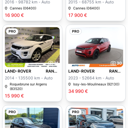
ROVER EVOQUE
ROVER EVOQUE
2016 - 98782 km - Auto
2015 - 68755 km - Auto
Cannes (06400)
Cannes (06400)
16 900 €
17 900 €
PRO
PRO
21
30
LAND-ROVER RANGE
LAND-ROVER RANGE
ROVER EVOQUE
ROVER EVOQUE
2014 - 135500 km - Auto
2023 - 52664 km - Auto
Roquebrune sur Argens
Issy-les-Moulineaux (92130)
(83520)
34 990 €
15 990 €
PRO
PRO