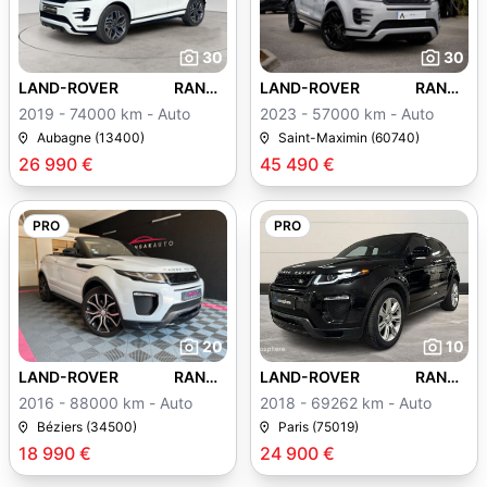
30
30
LAND-ROVER RANGE
LAND-ROVER RANGE
ROVER EVOQUE
ROVER EVOQUE
2019 - 74000 km - Auto
2023 - 57000 km - Auto
Aubagne (13400)
Saint-Maximin (60740)
26 990 €
45 490 €
PRO
PRO
20
10
LAND-ROVER RANGE
LAND-ROVER RANGE
ROVER EVOQUE
ROVER EVOQUE
2016 - 88000 km - Auto
2018 - 69262 km - Auto
Béziers (34500)
Paris (75019)
18 990 €
24 900 €