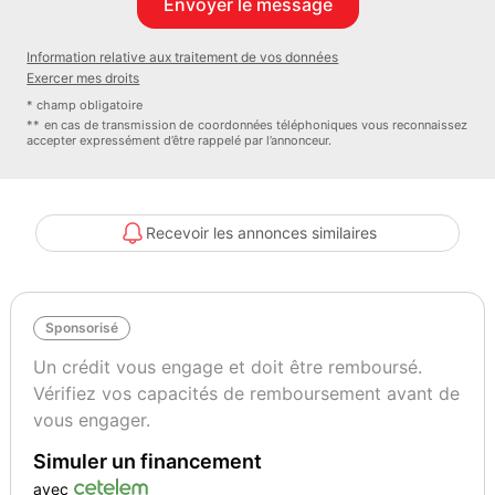
Garantie : Constructeur
Couleur
Puissance réelle
Information relative aux traitement de vos données
Deep Crystal Blue Mica
186
Exercer mes droits
* champ obligatoire
** en cas de transmission de coordonnées téléphoniques vous reconnaissez
accepter expressément d’être rappelé par l’annonceur.
Recevoir les annonces similaires
Sponsorisé
Un crédit vous engage et doit être remboursé.
Vérifiez vos capacités de remboursement avant de
vous engager.
Simuler un financement
avec