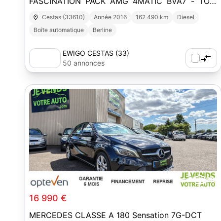
FASCINATION PACK AMG 4MATIC BVA7 - TOIT
OUVRANT - CARPLAY - SIEGE ELECTRIQUE
Cestas (33610)
Année 2016
162 490 km
Diesel
Boîte automatique
Berline
EWIGO CESTAS (33)
50 annonces
30
16 990 €
MERCEDES CLASSE A 180 Sensation 7G-DCT