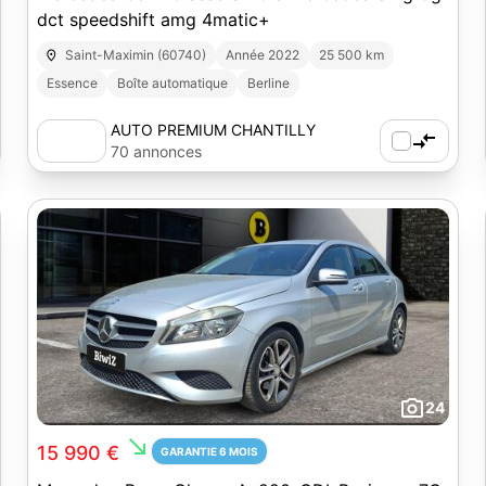
dct speedshift amg 4matic+
Saint-Maximin (60740)
Année 2022
25 500 km
Essence
Boîte automatique
Berline
AUTO PREMIUM CHANTILLY
70 annonces
24
south_east
15 990 €
GARANTIE 6 MOIS