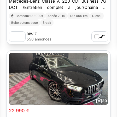
Mercedes-Benz Classe A 220 CDI Business 7G-
DCT /Entretien complet à jour/Chaîne de
distribution
Bordeaux (33000)
Année 2015
135 000 km
Diesel
Boîte automatique
Break
BIWIZ
550 annonces
20
22 990 €