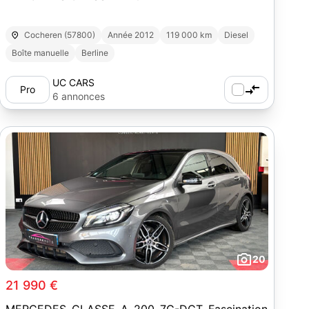
Cocheren (57800)
Année 2012
119 000 km
Diesel
Boîte manuelle
Berline
UC CARS
Pro
6 annonces
20
21 990 €