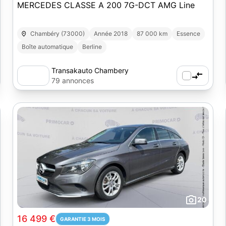
MERCEDES CLASSE A 200 7G-DCT AMG Line
Chambéry (73000)
Année 2018
87 000 km
Essence
Boîte automatique
Berline
Transakauto Chambery
79 annonces
20
16 499 €
GARANTIE 3 MOIS