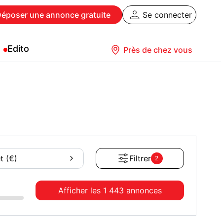
Déposer
une annonce gratuite
Se connecter
Edito
Près de chez vous
t (€)
Filtrer
2
Afficher les
1 443 annonces