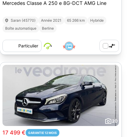
Mercedes Classe A 250 e 8G-DCT AMG Line
Saran (45770)
Année 2021
65 266 km
Hybride
Boîte automatique
Berline
Particulier
20
17 499 €
GARANTIE 12 MOIS