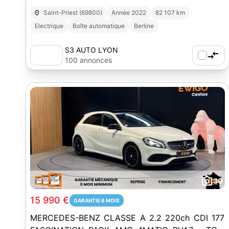
Saint-Priest (69800)
Année 2022
82 107 km
Electrique
Boîte automatique
Berline
S3 AUTO LYON
100 annonces
30
15 990 €
GARANTIE 6 MOIS
MERCEDES-BENZ CLASSE A 2.2 220ch CDI 177