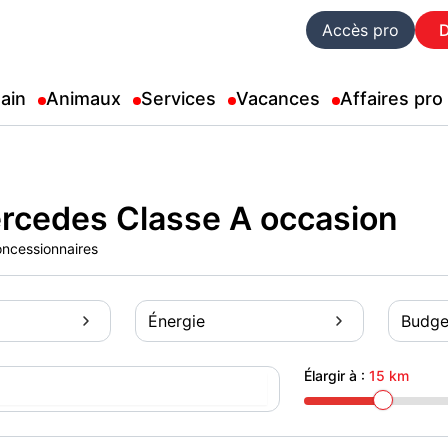
Accès pro
ain
Animaux
Services
Vacances
Affaires pro
rcedes Classe A occasion
oncessionnaires
Énergie
Budge
Élargir à :
15 km