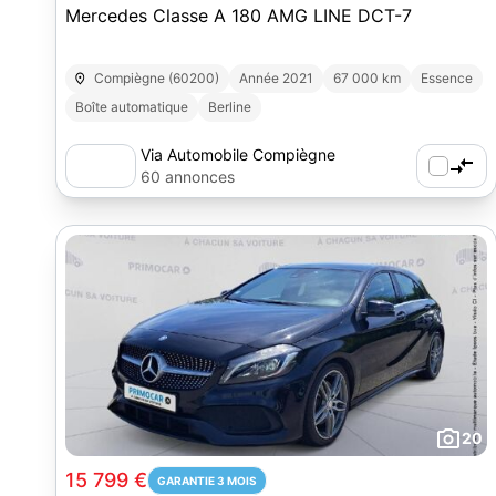
Mercedes Classe A 180 AMG LINE DCT-7
Compiègne (60200)
Année 2021
67 000 km
Essence
Boîte automatique
Berline
Via Automobile Compiègne
60 annonces
20
15 799 €
GARANTIE 3 MOIS