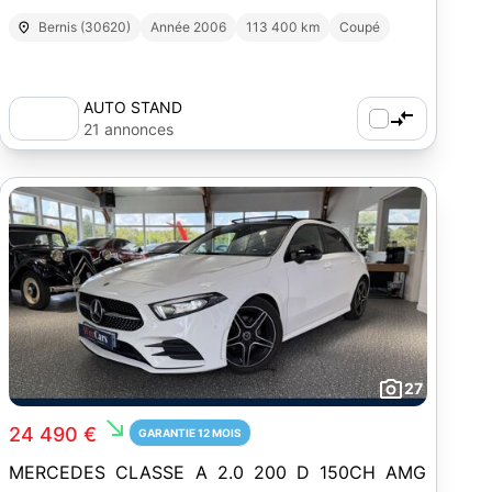
Bernis (30620)
Année 2006
113 400 km
Coupé
AUTO STAND
21 annonces
27
south_east
24 490 €
GARANTIE 12 MOIS
MERCEDES CLASSE A 2.0 200 D 150CH AMG