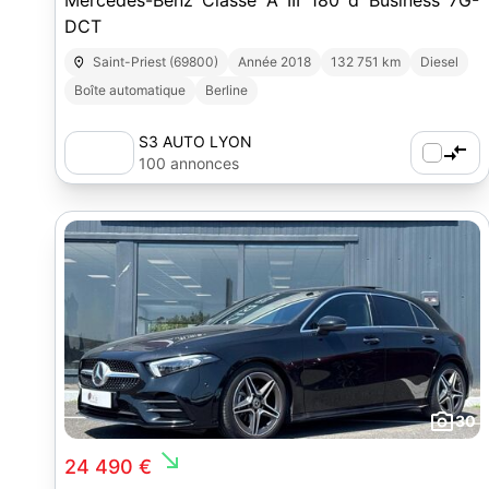
Mercedes-Benz Classe A III 180 d Business 7G-
DCT
Saint-Priest (69800)
Année 2018
132 751 km
Diesel
Boîte automatique
Berline
S3 AUTO LYON
100 annonces
30
south_east
24 490 €