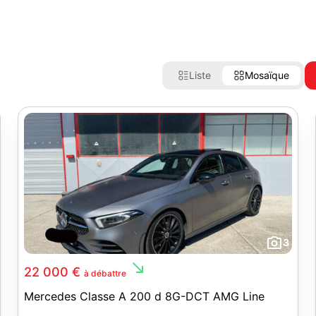
Liste
Mosaïque
3
south_east
22 000 €
à débattre
Mercedes Classe A 200 d 8G-DCT AMG Line