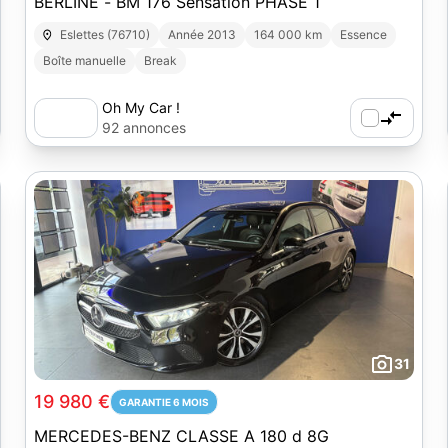
BERLINE - BM 176 Sensation PHASE 1
Eslettes (76710)
Année 2013
164 000 km
Essence
Boîte manuelle
Break
Oh My Car !
92 annonces
31
19 980 €
GARANTIE 6 MOIS
MERCEDES-BENZ CLASSE A 180 d 8G