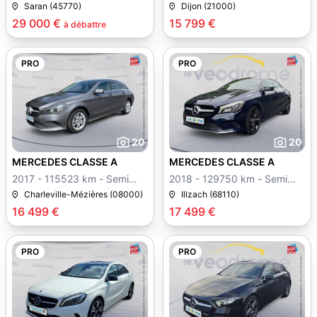
auto
Saran (45770)
Dijon (21000)
29 000 €
15 799 €
à débattre
PRO
PRO
20
20
MERCEDES CLASSE A
MERCEDES CLASSE A
2017 - 115523 km - Semi
2018 - 129750 km - Semi
auto
auto
Charleville-Mézières (08000)
Illzach (68110)
16 499 €
17 499 €
PRO
PRO