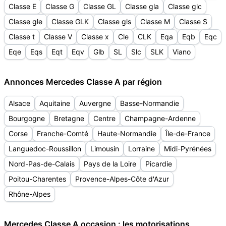
Classe E
Classe G
Classe GL
Classe gla
Classe glc
Classe gle
Classe GLK
Classe gls
Classe M
Classe S
Classe t
Classe V
Classe x
Cle
CLK
Eqa
Eqb
Eqc
Eqe
Eqs
Eqt
Eqv
Glb
SL
Slc
SLK
Viano
Annonces Mercedes Classe A par région
Alsace
Aquitaine
Auvergne
Basse-Normandie
Bourgogne
Bretagne
Centre
Champagne-Ardenne
Corse
Franche-Comté
Haute-Normandie
Île-de-France
Languedoc-Roussillon
Limousin
Lorraine
Midi-Pyrénées
Nord-Pas-de-Calais
Pays de la Loire
Picardie
Poitou-Charentes
Provence-Alpes-Côte d'Azur
Rhône-Alpes
Mercedes Classe A occasion : les motorisations