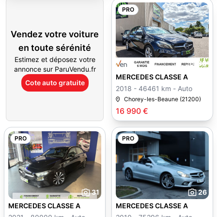
PRO
Vendez votre voiture
en toute sérénité
Estimez et déposez votre
30
annonce sur ParuVendu.fr
MERCEDES CLASSE A
Cote auto gratuite
2018 - 46461 km - Auto
Chorey-les-Beaune (21200)
16 990 €
PRO
PRO
31
26
MERCEDES CLASSE A
MERCEDES CLASSE A