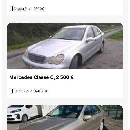
Pare-soleil avec miroirs de courtoisie éclairés

Angoulême (16000)
Projecteurs hautes performances à technologie LED
Radio Numérique DAB
Rétroviseurs extérieurs électriques, chauffants et asphériques, avec
rappels de clignotants intégrés
Sécurité enfant avec verrouillage manuel des portes arrière et
électrique des vitres arrière
SPEEDTRONIC (limiteur de vitesse)
Système d'Appel d'Urgence Mercedes-Benz
Système de navigation par carte SD
Système de sonorisation avec quatre haut-parleurs de médiums
Mercedes Classe C, 2 500 €
dans les contre-portes et un Frontbass
Système de stabilisation en cas de vent latéral

Saint-Viaud (44320)
Tempomat (Régulateur de vitesse)
TOUCHPAD : pavé tactile permettant la navigation dans les menus
audio, téléphone et média sur l'écran couleur
Train de roulement AGILITY CONTROL avec système
d'amortissement sélectif