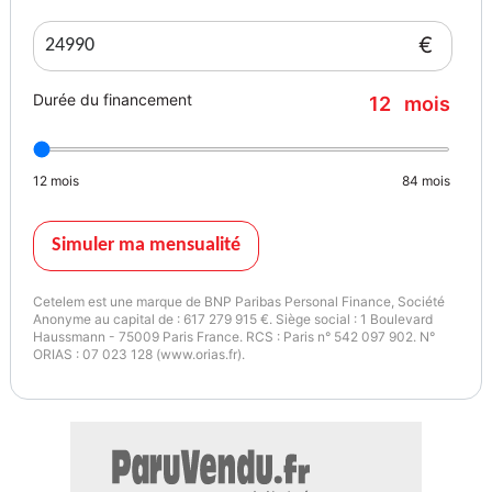
Finition AMG Line
€
Sièges chauffants
Durée du financement
12
mois
Aide au stationnement
12
mois
84
mois
Régulateur de vitesse
Bluetooth
Simuler ma mensualité
Climatisation automatique
Cetelem est une marque de BNP Paribas Personal Finance, Société
Anonyme au capital de : 617 279 915 €. Siège social : 1 Boulevard
Haussmann - 75009 Paris France. RCS : Paris n° 542 097 902. N°
Volant multifonction
ORIAS : 07 023 128 (www.orias.fr).
Jantes alliage AMG
Crit'Air 2