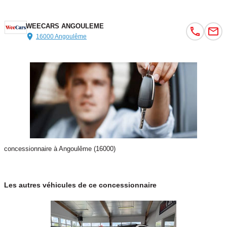
WEECARS ANGOULEME
Véhicules similaires : BMW Série 3, Audi A4, Alfa Romeo Giulia,
16000 Angoulême
Volvo S60, Lexus IS 300h, Jaguar XE, Peugeot 508, Skoda Superb,
Volkswagen Passat, Mazda 6.
Options :
2 prises USB à l'arrière
3e feu stop à LED
4 Crochets d'arrimage dans le coffre
ABS (antiblocage de roues) et ASR (antipatinage)
concessionnaire à Angoulême (16000)
Accoudoir central arrière avec vide-poches
Accoudoir central arrière rabattable avec porte-gobelets
Accoudoir central avant avec vide-poches incluant deux prises USB
Les autres véhicules de ce concessionnaire
et une fente SD
ADAPTIVE BRAKE avec fonction HOLD et aide au démarrage en
côte, préremplissage et séchage des freins par freinage en cas de