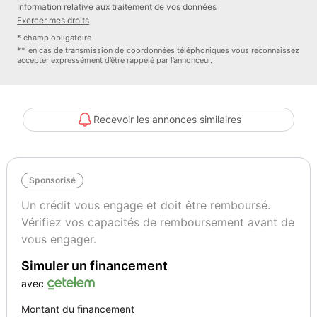
Information relative aux traitement de vos données
Configuration recherchée, associant sportivité, raffinement et
Exercer mes droits
technologies modernes.
* champ obligatoire
** en cas de transmission de coordonnées téléphoniques vous reconnaissez
accepter expressément d’être rappelé par l’annonceur.
Véhicule contrôlé et sélectionné selon nos standards qualité.
Chez WeeCars Angoulême, les véhicules sont achetés et repris
directement par notre agence, sans intermédiaire.
Recevoir les annonces similaires
LES ÉQUIPEMENTS QUI FONT LA DIFFÉRENCE
Sponsorisé
Origine France
Un crédit vous engage et doit être remboursé.
Vérifiez vos capacités de remboursement avant de
Motorisation 2.0 diesel 220 d ? 195 ch
vous engager.
Simuler un financement
Transmission intégrale 4Matic
avec
Boîte automatique 9G-Tronic
Montant du financement