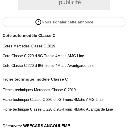
L'EXPÉRIENCE WEECARS ANGOULEME
Nous signaler cette annonce
Ce véhicule est visible uniquement sur rendez-vous, afin de vous
garantir un accueil personnalisé et une présentation optimale.
Cote auto modèle Classe C
Prix affiché hors pack clé en main (à partir de 590 EUR TTC*) et
Cotes Mercedes Classe C 2019
hors coût de la carte grise.
Cote Classe C 220 d 9G-Tronic 4Matic AMG Line
Extensions de garantie possibles jusqu'à 60 mois.
Cote Classe C 220 d 9G-Tronic 4Matic Avantgarde Line
Solutions de financement possibles de 12 à 84 mois.
Fiche technique modèle Classe C
Fiches techniques Mercedes Classe C 2019
Livraison possible dans toute la France à votre domicile (sur devis).
Fiche technique Classe C 220 d 9G-Tronic 4Matic AMG Line
Reprise possible de votre ancien véhicule.
Fiche technique Classe C 220 d 9G-Tronic 4Matic Avantgarde Line
Malgré tout le soin apporté à nos annonces, des erreurs peuvent se
Découvrez
WEECARS ANGOULEME
glisser dans la liste des options.