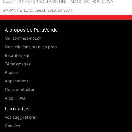
Classe c 2.0 220 D 195CH AMG LINE 4MATIC 9G-TRONIC BVA
GARANTIE 12 M, Diesel, 2019, 24 990 €
A propos de ParuVendu
Qui sommes-nous?
Nos solutions pour les pros
Recrutement
Témoignages
Presse
Applications
Nous contacter
Aide - FAQ
Liens utiles
Vos suggestions
Cookies