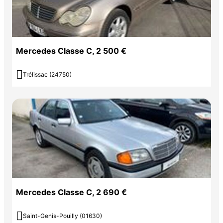
Verrouillage centralisé à télécommande avec fonction de
verrouillage automatique
Mercedes Classe C, 2 500 €
Couleur
Puissance réelle
ROUGE FONCE
194

Trélissac (24750)
Garantie mécanique
12 mois
Mercedes Classe C, 2 690 €

Saint-Genis-Pouilly (01630)