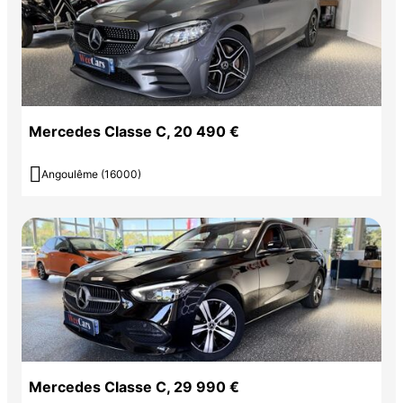
Indicateur de température extérieur
Indicateur dynamique de maintenance (ASSYST PLUS)
Inserts décoratifs en aluminium clair et en laque noire
KEYLESS-GO : système de démarrage sans clé
Kit anti-crevaison TIREFIT
Lève-vitres électrique (x4) à commande séquentielle et dispositif
Mercedes Classe C, 20 490 €
anti-pincement
Module de communication LTE pour l'utilisation des services

Angoulême (16000)
Mercedes me connect
Ordinateur de bord
Pack AMG Line extérieur
Pack AMG Line Intérieur
Pack Confort des sièges avant
Pack d'aide au stationnement
Pack d'éclairage intérieur
Pack rangement
Pack rétroviseurs
Panneau central des contre-portes en similicuir ARTICO
Mercedes Classe C, 29 990 €
Pare-chocs arrière couleur carrosserie