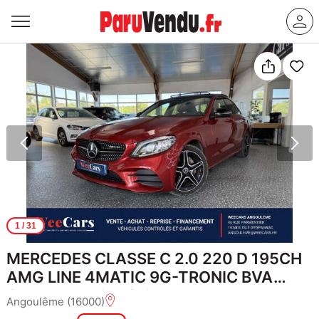
1
/ 31
MERCEDES CLASSE C 2.0 220 D 195CH
AMG LINE 4MATIC 9G-TRONIC BVA
GARANTIE 12 MOIS
Angoulême (16000)