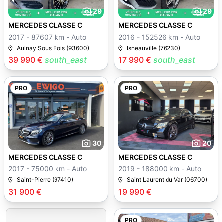
29
29
MERCEDES CLASSE C
MERCEDES CLASSE C
2017 - 87607 km - Auto
2016 - 152526 km - Auto
Aulnay Sous Bois (93600)
Isneauville (76230)
39 990 €
south_east
17 990 €
south_east
PRO
PRO
30
20
MERCEDES CLASSE C
MERCEDES CLASSE C
2017 - 75000 km - Auto
2019 - 188000 km - Auto
Saint-Pierre (97410)
Saint Laurent du Var (06700)
31 900 €
19 990 €
PRO