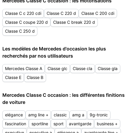
Mercedes Classe C occasion : les motorisations
Classe C c 220 cdi
Classe C 220 d
Classe C 200 cdi
Classe C coupe 220 d
Classe C break 220 d
Classe C 250 d
Les modèles de Mercedes d'occasion les plus
recherchés par nos utilisateurs
Mercedes Classe A
Classe glc
Classe cla
Classe gla
Classe E
Classe B
Mercedes Classe C occasion : les différentes finitions
de voiture
elégance
amg line +
classic
amg a
9g-tronic
fascination
sportline
sport
avantgarde
business +
executive
executive a
elégance a
avantgarde line +