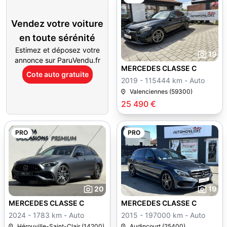
Vendez votre voiture
en toute sérénité
Estimez et déposez votre
19
annonce sur ParuVendu.fr
MERCEDES CLASSE C
Cote auto gratuite
2019 - 115444 km - Auto
Valenciennes (59300)
25 490 €
PRO
PRO
20
19
MERCEDES CLASSE C
MERCEDES CLASSE C
2024 - 1783 km - Auto
2015 - 197000 km - Auto
Hérouville-Saint-Clair (14200)
Audincourt (25400)