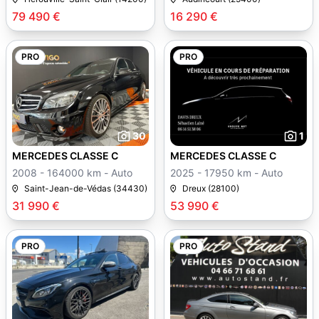
79 490 €
16 290 €
PRO
PRO
30
1
MERCEDES CLASSE C
MERCEDES CLASSE C
2008 - 164000 km - Auto
2025 - 17950 km - Auto
Saint-Jean-de-Védas (34430)
Dreux (28100)
31 990 €
53 990 €
PRO
PRO