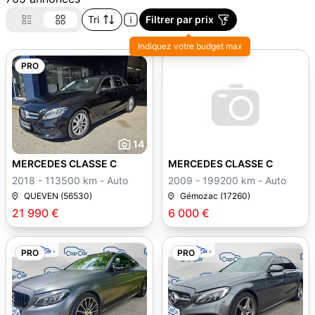
Tri
Filtrer par prix
Indiquez votre budget max
PRO
14
MERCEDES CLASSE C
MERCEDES CLASSE C
2018 - 113500 km - Auto
2009 - 199200 km - Auto
QUEVEN (56530)
Gémozac (17260)
21 990 €
6 000 €
PRO
PRO