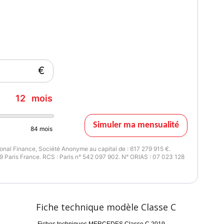
€
12
mois
Simuler ma mensualité
84
mois
nal Finance, Société Anonyme au capital de : 617 279 915 €.
 Paris France. RCS : Paris n° 542 097 902. N° ORIAS : 07 023 128
Fiche technique modèle Classe C
otre carte grise.
Fiches techniques MERCEDES Classe C 2019