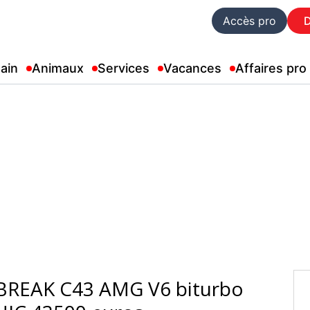
Accès pro
ain
Animaux
Services
Vacances
Affaires pro
BREAK C43 AMG V6 biturbo