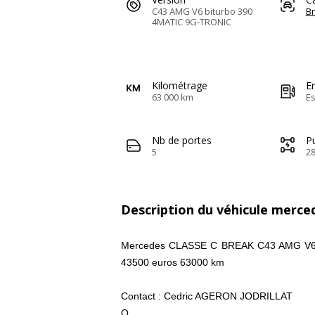
C43 AMG V6 biturbo 390
B
4MATIC 9G-TRONIC
Kilométrage
E
63 000 km
E
Nb de portes
Pu
5
28
Description du véhicule merced
Mercedes CLASSE C BREAK C43 AMG V6
43500 euros 63000 km
Contact : Cedric AGERON JODRILLAT
O