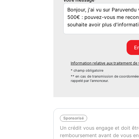
- camera recul : oui
- carnet entretien : oui
- climatisation : automatique
- climatisation : automatique
- climatisation : automatique
- controle pression des pneus : oui
- demarrage sans cle : oui
- detecteur de pluie : oui
- feux de circulation diurne : oui
Information relative aux traitement d
- feux route automatiques : oui
* champ obligatoire
- feux led : oui
** en cas de transmission de coordonnée
rappelé par l'annonceur.
- fixations isofix : oui
- gps couleur : oui
- interieur : cuir/alcantara
- dimension des jantes : 19
- jantes : aluminium
Sponsorisé
- limiteur de vitesse : oui
Un crédit vous engage et doit êtr
- ordinateur de bord : oui
remboursement avant de vous en
- pack eclairage ambiance : oui