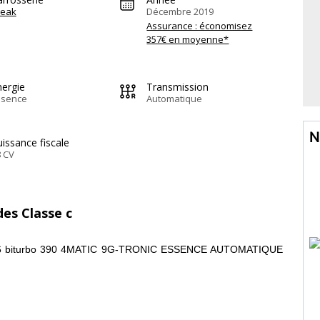
reak
Décembre 2019
Assurance : économisez
357€ en moyenne*
nergie
Transmission
ssence
Automatique
N
issance fiscale
 CV
es Classe c
 biturbo 390 4MATIC 9G-TRONIC ESSENCE AUTOMATIQUE