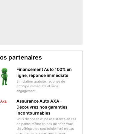
os partenaires
Financement Auto 100% en
ligne, réponse immédiate
Simulation gratuite, réponse de
principe immédiate et sans
engagement.
Assurance Auto AXA -
Découvrez nos garanties
incontournables
Vous disposez d'une assistance en cas
de panne même en bas de chez vous.
Un véhicule de courtoisie livré en cas
d'accrochage, où et quand vous