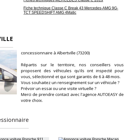
Fiche technique Classe C Break 43 Mercedes-AMG 9G-
TCT SPEEDSHIFT AMG 4Matic
'Albertville.
ar le réseau AutoEasy
ILLE
qu'à 48 mois maximum avec Opteven, leader reconnu depuis 30
écanique, de l'Entretien et de l'Assistance
concessionnaire à Albertville (73200)
e
Répartis sur le territoire, nos conseillers vous
issance réelle
Vignette Crit'Air
proposent des véhicules qu'ils ont inspecté pour
90
1
vous, sélectionné et qui sont garantis de 6 à 48 mois.
Vous souhaitez un renseignement sur un véhicule ?
Prévoir un essai ou une visite virtuelle ?
arantie mécanique
Merci de prendre contact avec l'agence AUTOEASY de
mois
votre choix.
essionnaire