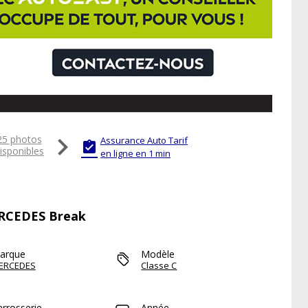

25 photos
Assurance Auto Tarif

isponibles
en ligne en 1 min
MERCEDES Break
arque
Modèle
ERCEDES
Classe C
arrosserie
Année