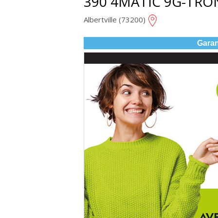
390 4MATIC 9G-TRON
Albertville (73200)
Garan