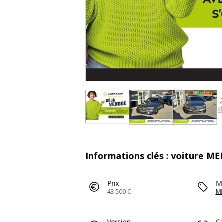
d
Informations clés : voiture 
Prix
M
43 500 €
M
Version
C