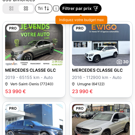
Tri
Filtrer par prix
Indiquez votre budget max
PRO
PRO
30
30
MERCEDES CLASSE GLC
MERCEDES CLASSE GLC
2019 - 65155 km - Auto
2016 - 112900 km - Auto
Vert-Saint-Denis (77240)
Urrugne (64122)
53 990 €
23 990 €
PRO
PRO