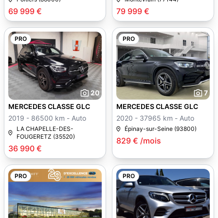
69 999 €
79 999 €
PRO
PRO
20
7
MERCEDES CLASSE GLC
MERCEDES CLASSE GLC
2019 - 86500 km - Auto
2020 - 37965 km - Auto
LA CHAPELLE-DES-
Épinay-sur-Seine (93800)
FOUGERETZ (35520)
829 € /mois
36 990 €
PRO
PRO