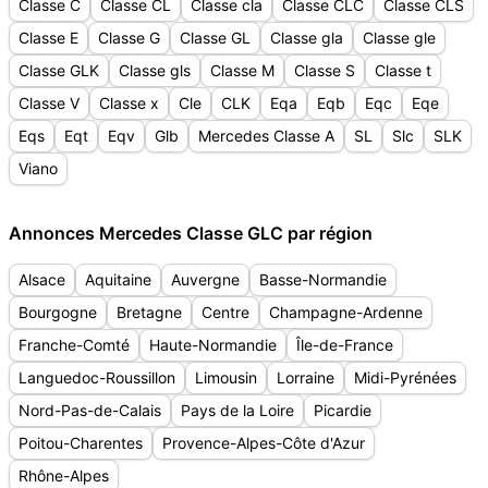
Classe C
Classe CL
Classe cla
Classe CLC
Classe CLS
Classe E
Classe G
Classe GL
Classe gla
Classe gle
Classe GLK
Classe gls
Classe M
Classe S
Classe t
Classe V
Classe x
Cle
CLK
Eqa
Eqb
Eqc
Eqe
Eqs
Eqt
Eqv
Glb
Mercedes Classe A
SL
Slc
SLK
Viano
Annonces Mercedes Classe GLC par région
Alsace
Aquitaine
Auvergne
Basse-Normandie
Bourgogne
Bretagne
Centre
Champagne-Ardenne
Franche-Comté
Haute-Normandie
Île-de-France
Languedoc-Roussillon
Limousin
Lorraine
Midi-Pyrénées
Nord-Pas-de-Calais
Pays de la Loire
Picardie
Poitou-Charentes
Provence-Alpes-Côte d'Azur
Rhône-Alpes