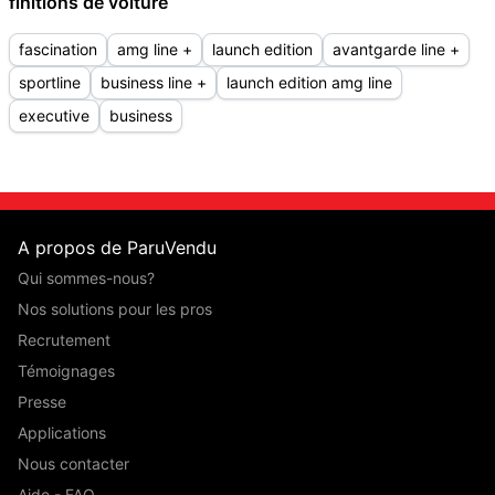
finitions de voiture
fascination
amg line +
launch edition
avantgarde line +
sportline
business line +
launch edition amg line
executive
business
A propos de ParuVendu
Qui sommes-nous?
Nos solutions pour les pros
Recrutement
Témoignages
Presse
Applications
Nous contacter
Aide - FAQ