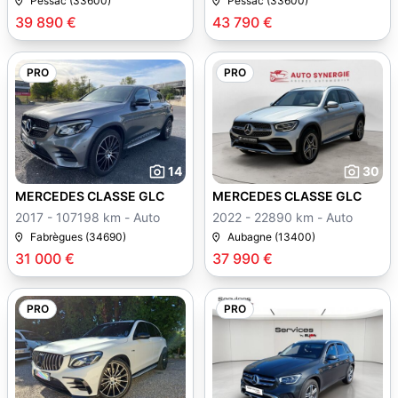
Pessac (33600)
Pessac (33600)
39 890 €
43 790 €
PRO
PRO
14
30
MERCEDES CLASSE GLC
MERCEDES CLASSE GLC
2017 - 107198 km - Auto
2022 - 22890 km - Auto
Fabrègues (34690)
Aubagne (13400)
31 000 €
37 990 €
PRO
PRO