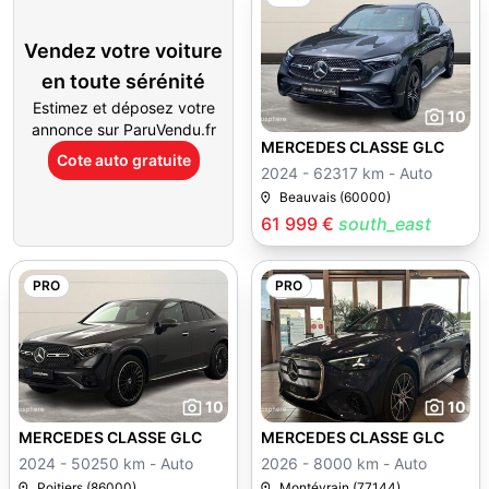
Vendez votre voiture
en toute sérénité
Estimez et déposez votre
10
annonce sur ParuVendu.fr
MERCEDES CLASSE GLC
Cote auto gratuite
2024 - 62317 km - Auto
Beauvais (60000)
61 999 €
south_east
PRO
PRO
10
10
MERCEDES CLASSE GLC
MERCEDES CLASSE GLC
2024 - 50250 km - Auto
2026 - 8000 km - Auto
Poitiers (86000)
Montévrain (77144)