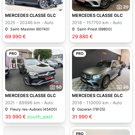
30
20
MERCEDES CLASSE GLC
MERCEDES CLASSE GLC
2025 - 20346 km - Auto
2018 - 157750 km - Auto
Saint-Maximin (60740)
Saint-Priest (69800)
69 990 €
29 880 €
PRO
PRO
50
30
MERCEDES CLASSE GLC
MERCEDES CLASSE GLC
2021 - 89996 km - Auto
2018 - 110000 km - Auto
Fleury-les-Aubrais (45400)
Gazeran (78125)
35 990 €
south_east
31 990 €
PRO