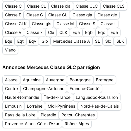
Classe C
Classe CL
Classe cla
Classe CLC
Classe CLS
Classe E
Classe G
Classe GL
Classe gla
Classe gle
Classe GLK
Classe gls
Classe M
Classe S
Classe t
Classe V
Classe x
Cle
CLK
Eqa
Eqb
Eqc
Eqe
Eqs
Eqt
Eqv
Glb
Mercedes Classe A
SL
Slc
SLK
Viano
Annonces Mercedes Classe GLC par région
Alsace
Aquitaine
Auvergne
Bourgogne
Bretagne
Centre
Champagne-Ardenne
Franche-Comté
Haute-Normandie
Île-de-France
Languedoc-Roussillon
Limousin
Lorraine
Midi-Pyrénées
Nord-Pas-de-Calais
Pays de la Loire
Picardie
Poitou-Charentes
Provence-Alpes-Côte d'Azur
Rhône-Alpes