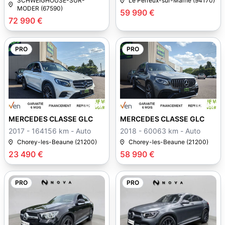
SCHWEIGHOUSE-SUR-
Le Perreux-sur-Marne (94170)
MODER (67590)
59 990 €
72 990 €
PRO
PRO
30
28
MERCEDES CLASSE GLC
MERCEDES CLASSE GLC
2017 - 164156 km - Auto
2018 - 60063 km - Auto
Chorey-les-Beaune (21200)
Chorey-les-Beaune (21200)
23 490 €
58 990 €
PRO
PRO