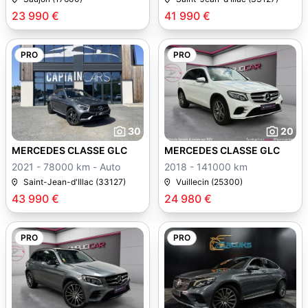
23 990 €
41 990 €
PRO
PRO
30
20
MERCEDES CLASSE GLC
MERCEDES CLASSE GLC
2021 - 78000 km - Auto
2018 - 141000 km
Saint-Jean-d'Illac (33127)
Vuillecin (25300)
43 990 €
24 980 €
PRO
PRO