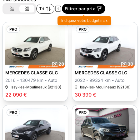
Tri
Filtrer par prix
Indiquez votre budget max
PRO
PRO
28
30
MERCEDES CLASSE GLC
MERCEDES CLASSE GLC
2016 - 130479 km - Auto
2022 - 99324 km - Auto
Issy-les-Moulineaux (92130)
Issy-les-Moulineaux (92130)
22 090 €
30 390 €
PRO
PRO