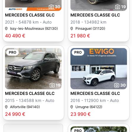
30
19
MERCEDES CLASSE GLC
MERCEDES CLASSE GLC
2021 - 54878 km - Auto
2018 - 134982 km
Issy-les-Moulineaux (92130)
Pinsaguel (31120)
40 490 €
21 980 €
PRO
PRO
19
30
MERCEDES CLASSE GLC
MERCEDES CLASSE GLC
2015 - 134588 km - Auto
2016 - 112900 km - Auto
Alfortville (94140)
Urrugne (64122)
24 990 €
23 990 €
PRO