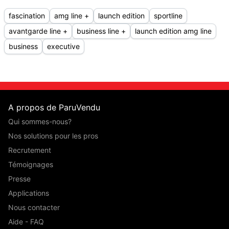
fascination
amg line +
launch edition
sportline
avantgarde line +
business line +
launch edition amg line
business
executive
A propos de ParuVendu
Qui sommes-nous?
Nos solutions pour les pros
Recrutement
Témoignages
Presse
Applications
Nous contacter
Aide - FAQ