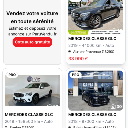
Vendez votre voiture
en toute sérénité
Estimez et déposez votre
16
annonce sur ParuVendu.fr
MERCEDES CLASSE GLC
Cote auto gratuite
2019 - 44000 km - Auto
Aix-en-Provence (13290)
33 990 €
PRO
PRO
30
30
MERCEDES CLASSE GLC
MERCEDES CLASSE GLC
2019 - 158500 km - Auto
2018 - 97000 km - Auto
Saujon (17600)
Saint-Jean-d'Illac (33127)