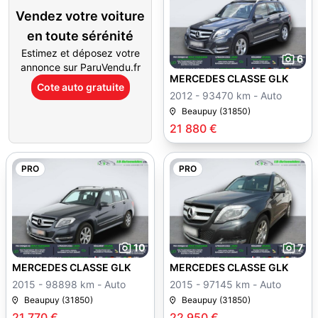
Vendez votre voiture
en toute sérénité
Estimez et déposez votre
6
annonce sur ParuVendu.fr
MERCEDES CLASSE GLK
Cote auto gratuite
2012 - 93470 km - Auto
Beaupuy (31850)
21 880 €
PRO
PRO
10
7
MERCEDES CLASSE GLK
MERCEDES CLASSE GLK
2015 - 98898 km - Auto
2015 - 97145 km - Auto
Beaupuy (31850)
Beaupuy (31850)
21 770 €
22 950 €