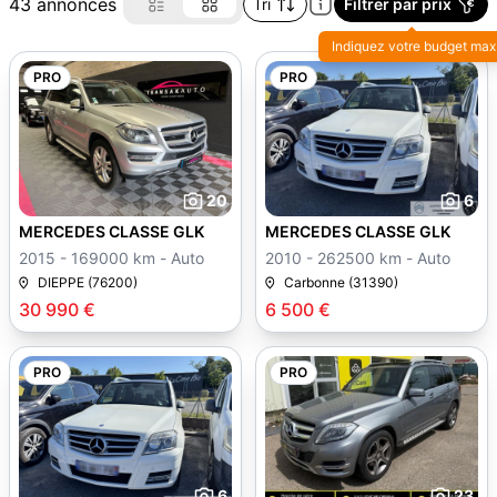
43 annonces
Tri
Filtrer par prix
Indiquez votre budget max
PRO
PRO
20
6
MERCEDES CLASSE GLK
MERCEDES CLASSE GLK
2015 - 169000 km - Auto
2010 - 262500 km - Auto
DIEPPE (76200)
Carbonne (31390)
30 990 €
6 500 €
PRO
PRO
6
23