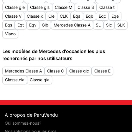
Classe gle
Classe gls
Classe M
Classe S
Classe t
Classe V
Classe x
Cle
CLK
Eqa
Eqb
Eqc
Eqe
Eqs
Eqt
Eqv
Glb
Mercedes Classe A
SL
Slc
SLK
Viano
Les modèles de Mercedes d'occasion les plus
recherchés par nos utilisateurs
Mercedes Classe A
Classe C
Classe glc
Classe E
Classe cla
Classe gla
A propos de ParuVendu
Qui sommes-nous?
Nos solutions pour les pros