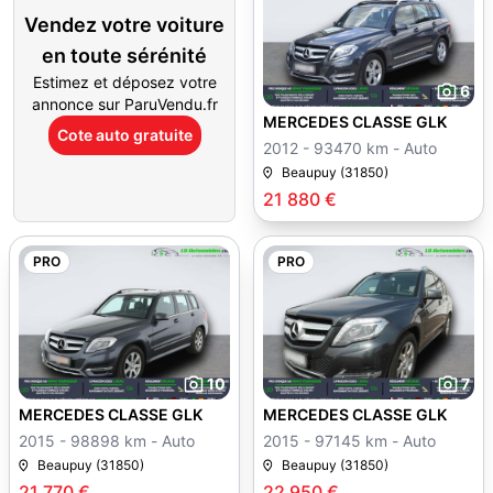
Vendez votre voiture
en toute sérénité
Estimez et déposez votre
6
annonce sur ParuVendu.fr
MERCEDES CLASSE GLK
Cote auto gratuite
2012 - 93470 km - Auto
Beaupuy (31850)
21 880 €
PRO
PRO
10
7
MERCEDES CLASSE GLK
MERCEDES CLASSE GLK
2015 - 98898 km - Auto
2015 - 97145 km - Auto
Beaupuy (31850)
Beaupuy (31850)
21 770 €
22 950 €