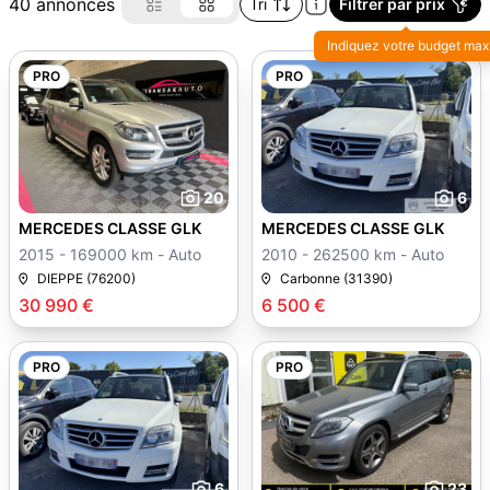
40 annonces
Tri
Filtrer par prix
Indiquez votre budget max
PRO
PRO
20
6
MERCEDES CLASSE GLK
MERCEDES CLASSE GLK
2015 - 169000 km - Auto
2010 - 262500 km - Auto
DIEPPE (76200)
Carbonne (31390)
30 990 €
6 500 €
PRO
PRO
6
23