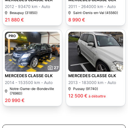
2012 - 93470 km - Auto
2011 - 264000 km - Auto
Beaupuy (31850)
Saint-Denis-en-Val (45560)
21 880 €
8 990 €
PRO
27
12
MERCEDES CLASSE GLK
MERCEDES CLASSE GLK
2014 - 153500 km - Auto
2013 - 183000 km - Auto
Notre-Dame-de-Bondeville
Pussay (91740)
(76960)
12 500 €
à débattre
20 990 €