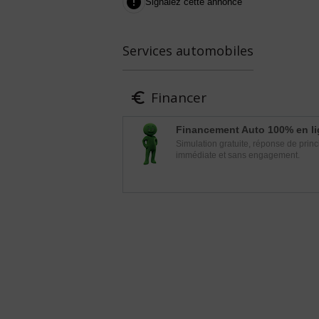

Signalez cette annonce
Services automobiles
Financer

Financement Auto 100% en l
Simulation gratuite, réponse de princ
immédiate et sans engagement.