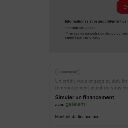
Couleur
Pu
Gris
1
Information relative aux traitement d
* champ obligatoire
Garantie mécanique
** en cas de transmission de coordonnée
12 mois
rappelé par l'annonceur.
Sponsorisé
Un crédit vous engage et doit êtr
remboursement avant de vous en
Simuler un financement
avec
Montant du financement