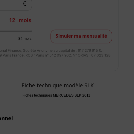
€
12
mois
Simuler ma mensualité
84
mois
nal Finance, Société Anonyme au capital de : 617 279 915 €.
 Paris France. RCS : Paris n° 542 097 902. N° ORIAS : 07 023 128
Fiche technique modèle SLK
Fiches techniques MERCEDES SLK 2011
onnel