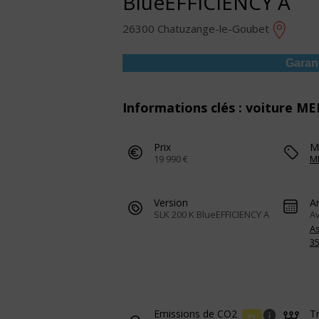
BlueEFFICIENCY A
26300 Chatuzange-le-Goubet
Garan
Informations clés : voiture M
Prix
M
19 990 €
M
Version
A
SLK 200 K BlueEFFICIENCY A
Av
A
3
Emissions de CO2
T
info