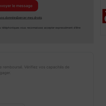
issance réelle
Vignette Crit'Air
84
1
e vos données
Exercer mes droits
s téléphoniques vous reconnaissez accepter expressément d'être
e remboursé. Vérifiez vos capacités de
gager.