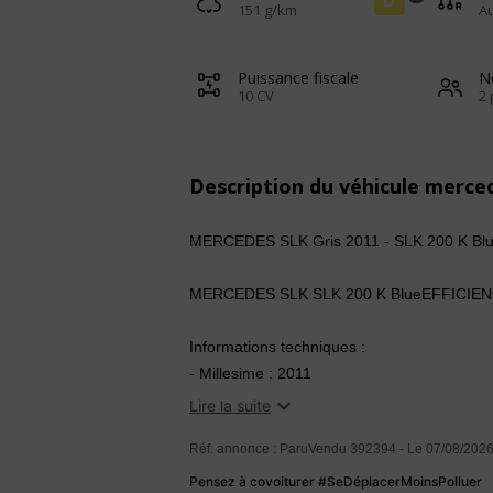
D
151 g/km
A
Puissance fiscale
N
10 CV
2 
Description du véhicule merce
MERCEDES SLK Gris 2011 - SLK 200 K Bl
MERCEDES SLK SLK 200 K BlueEFFICIEN
Informations techniques :
- Millesime : 2011
- Kilométrage : 67523 km

Lire la suite
- Cylindrée : 1796
Réf. annonce : ParuVendu 392394 - Le 07/08/2026
- Puissance réelle : 184
- Puissance fiscale : 10
Pensez à covoiturer #SeDéplacerMoinsPolluer