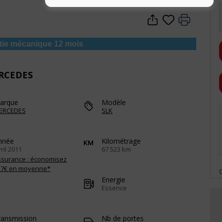
tie mécanique 12 mois
ERCEDES
arque
Modèle
ERCEDES
SLK
nnée
Kilométrage
ril 2011
67 523 km
ssurance : économisez
57€ en moyenne*
Energie
Essence
ransmission
Nb de portes