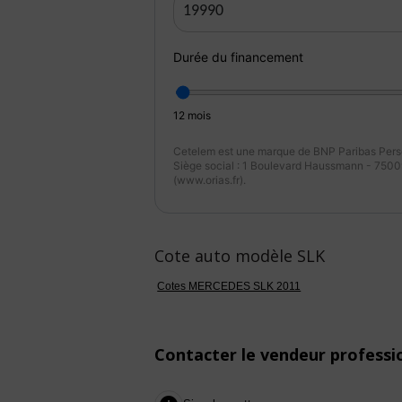
Durée du financement
12
mois
Cetelem est une marque de BNP Paribas Perso
Siège social : 1 Boulevard Haussmann - 75009
(www.orias.fr).
Cote auto modèle SLK
Cotes MERCEDES SLK 2011
Contacter le vendeur professi