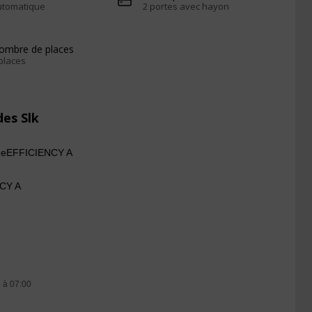
utomatique
2 portes avec hayon
ombre de places
places
des Slk
ueEFFICIENCY A
CY A
 à 07:00