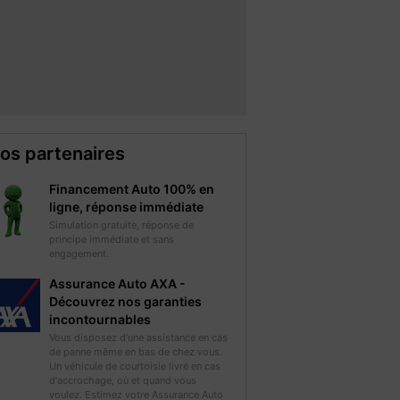
os partenaires
Financement Auto 100% en
ligne, réponse immédiate
Simulation gratuite, réponse de
principe immédiate et sans
engagement.
Assurance Auto AXA -
Découvrez nos garanties
incontournables
Vous disposez d'une assistance en cas
de panne même en bas de chez vous.
Un véhicule de courtoisie livré en cas
d'accrochage, où et quand vous
voulez. Estimez votre Assurance Auto