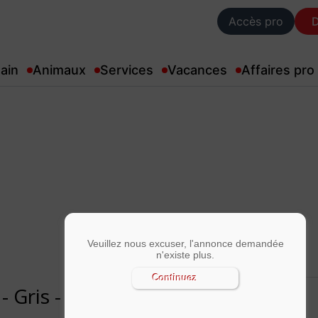
Accès pro
ain
Animaux
Services
Vacances
Affaires pro
Veuillez nous excuser, l'annonce demandée
n'existe plus.
Continuez
Gris - SLK 200 K