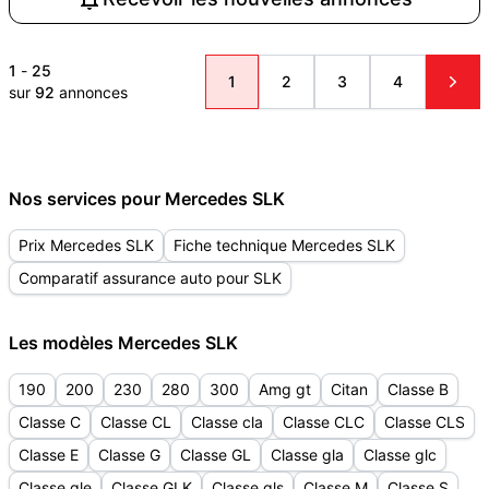
1
-
25
1
2
3
4
sur
92
annonces
Nos services pour Mercedes SLK
Prix Mercedes SLK
Fiche technique Mercedes SLK
Comparatif assurance auto pour SLK
Les modèles Mercedes SLK
190
200
230
280
300
Amg gt
Citan
Classe B
Classe C
Classe CL
Classe cla
Classe CLC
Classe CLS
Classe E
Classe G
Classe GL
Classe gla
Classe glc
Classe gle
Classe GLK
Classe gls
Classe M
Classe S