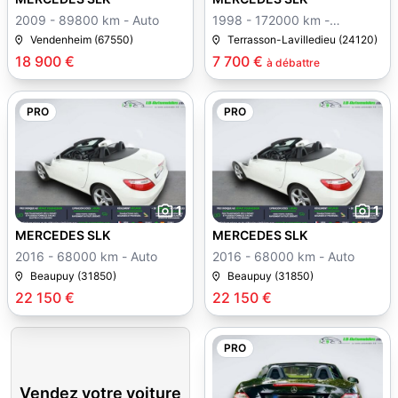
2009 - 89800 km - Auto
1998 - 172000 km -
Manuelle
Vendenheim (67550)
Terrasson-Lavilledieu (24120)
18 900 €
7 700 €
à débattre
PRO
PRO
1
1
MERCEDES SLK
MERCEDES SLK
2016 - 68000 km - Auto
2016 - 68000 km - Auto
Beaupuy (31850)
Beaupuy (31850)
22 150 €
22 150 €
PRO
Vendez votre voiture