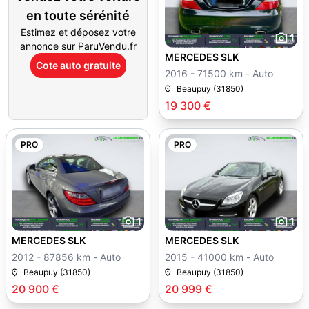
en toute sérénité
Estimez et déposez votre
1
annonce sur ParuVendu.fr
MERCEDES SLK
Cote auto gratuite
2016 - 71500 km - Auto
Beaupuy (31850)
19 300 €
PRO
PRO
1
1
MERCEDES SLK
MERCEDES SLK
2012 - 87856 km - Auto
2015 - 41000 km - Auto
Beaupuy (31850)
Beaupuy (31850)
20 900 €
20 999 €