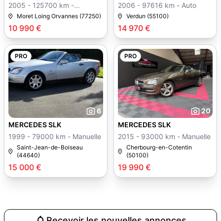
2005 - 125700 km -
2006 - 97616 km - Auto
Manuelle
Moret Loing Orvannes (77250)
Verdun (55100)
10 990 €
14 970 €
PRO
PRO
6
20
MERCEDES SLK
MERCEDES SLK
1999 - 79000 km - Manuelle
2015 - 93000 km - Manuelle
Saint-Jean-de-Boiseau
Cherbourg-en-Cotentin
(44640)
(50100)
15 000 €
19 990 €
Recevoir les nouvelles annonces