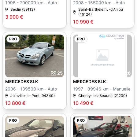
1998 - 200000 km - Auto
2008 - 155000 km - Auto
Seclin (59113)
Saint-Barthélemy-d'Anjou
(49124)
3 900 €
10 990 €
PRO
PRO
25
26
MERCEDES SLK
MERCEDES SLK
2006 - 139500 km - Auto
1997 - 89946 km - Manuelle
Joinville-le-Pont (94340)
Chorey-les-Beaune (21200)
13 800 €
10 490 €
PRO
PRO