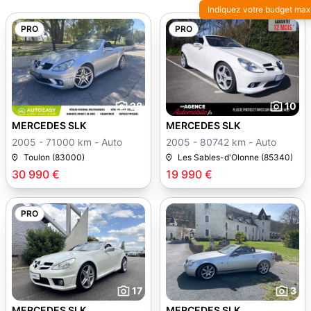
Indiquez votre budget max
PRO
PRO
28
10
MERCEDES SLK
MERCEDES SLK
2005 - 71000 km - Auto
2005 - 80742 km - Auto
Toulon (83000)
Les Sables-d'Olonne (85340)
30 990 €
19 990 €
PRO
17
3
MERCEDES SLK
MERCEDES SLK