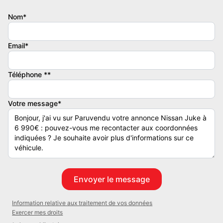
Garantie mécanique
Nom*
3 mois
Email*
Téléphone **
Votre message*
Information relative aux traitement de vos données
Exercer mes droits