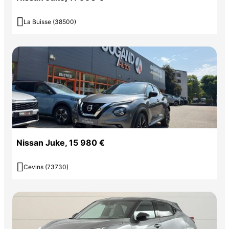

La Buisse (38500)
Nissan Juke, 15 980 €

Cevins (73730)