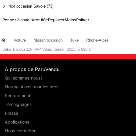
4x4 occasion Savoie (73)
Pensez à covoiturer #SeDéplacerMoinsPolluer
Voiture
Nissan occasion
Juke
Rhône-Alpes
Juke 1.5 dCi 110 FAP Visia, Diesel, 2013, 6 990 €
A propos de ParuVendu
Qui sommes-nous?
Nos solutions pour les pros
Recrutement
Témoignages
Presse
Applications
Nous contacter