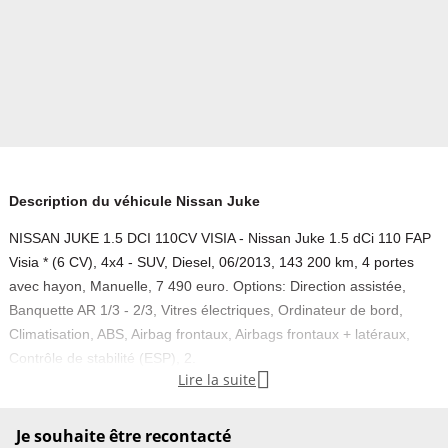
Description du véhicule Nissan Juke
NISSAN JUKE 1.5 DCI 110CV VISIA - Nissan Juke 1.5 dCi 110 FAP
Visia * (6 CV), 4x4 - SUV, Diesel, 06/2013, 143 200 km, 4 portes
avec hayon, Manuelle, 7 490 euro. Options: Direction assistée,
Banquette AR 1/3 - 2/3, Vitres électriques, Ordinateur de bord,
Climatisation, ABS, Airbag frontaux, Airbags frontaux + latéraux,
Contrôle de stabilité (ESP), 2.

Lire la suite
Couleur
Vignette Crit’Air
Noir
2
Je souhaite être recontacté