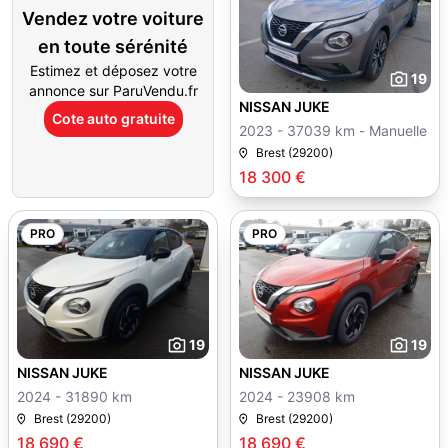
Vendez votre voiture
en toute sérénité
Estimez et déposez votre
19
annonce sur ParuVendu.fr
NISSAN JUKE
Cote auto gratuite
2023 - 37039 km - Manuelle
Brest (29200)
18 300 €
PRO
PRO
19
19
NISSAN JUKE
NISSAN JUKE
2024 - 31890 km
2024 - 23908 km
Brest (29200)
Brest (29200)
18 690 €
18 690 €