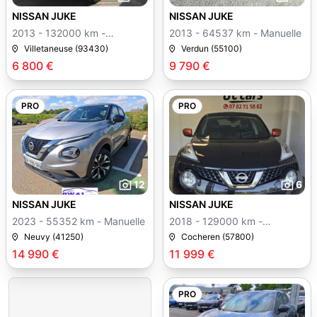
NISSAN JUKE
NISSAN JUKE
2013 - 132000 km -
2013 - 64537 km - Manuelle
Manuelle
Villetaneuse (93430)
Verdun (55100)
6 800 €
9 790 €
PRO
PRO
12
6
NISSAN JUKE
NISSAN JUKE
2023 - 55352 km - Manuelle
2018 - 129000 km -
Manuelle
Neuvy (41250)
Cocheren (57800)
14 990 €
11 999 €
PRO