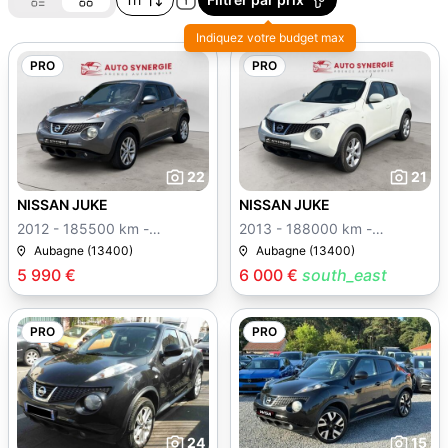
Indiquez votre budget max
PRO
PRO
22
21
NISSAN JUKE
NISSAN JUKE
2012 - 185500 km -
2013 - 188000 km -
Manuelle
Manuelle
Aubagne (13400)
Aubagne (13400)
5 990 €
6 000 €
south_east
PRO
PRO
24
15