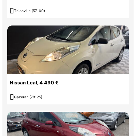

Thionville (57100)
Nissan Leaf, 4 490 €

Gazeran (78125)