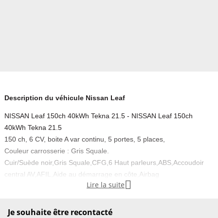
Description du véhicule Nissan Leaf
NISSAN Leaf 150ch 40kWh Tekna 21.5 - NISSAN Leaf 150ch
40kWh Tekna 21.5
150 ch, 6 CV, boite A var continu, 5 portes, 5 places,
Couleur carrosserie : Gris Squale.
Cuir/Suède noir,Gris Squale,CFG,6 Haut parleurs,ABS,Accoudoir
central AV,AFIL,Aide au démarrage en côte,Airbag

Lire la suite
conducteur,Airbag passager déconnectable,Airbags latéraux
avant,Airbags rideaux AV et AR,Antidémarrage
électronique,Antipatinage,Appel d'Urgence Localisé,Assistance de
Je souhaite être recontacté