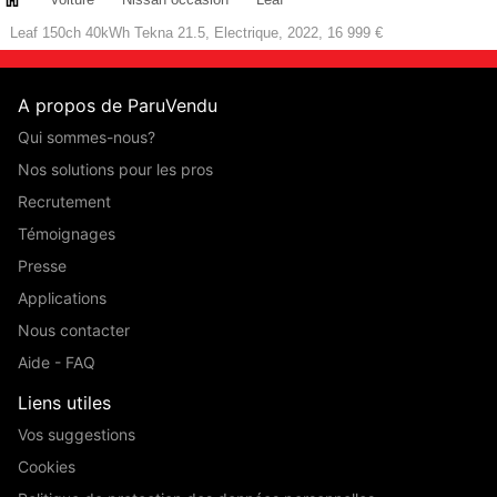
Leaf 150ch 40kWh Tekna 21.5, Electrique, 2022, 16 999 €
A propos de ParuVendu
Qui sommes-nous?
Nos solutions pour les pros
Recrutement
Témoignages
Presse
Applications
Nous contacter
Aide - FAQ
Liens utiles
Vos suggestions
Cookies