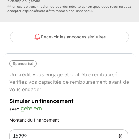
* champ obligatoire
Vignette Crit’Air
Garantie mécanique
** en cas de transmission de coordonnées téléphoniques vous reconnaissez
0
AUTO CONFIANCE OPTIMUM 12
accepter expressément d’être rappelé par l’annonceur.
mois
Recevoir les annonces similaires
Sponsorisé
Un crédit vous engage et doit être remboursé.
Vérifiez vos capacités de remboursement avant de
vous engager.
Simuler un financement
avec
Montant du financement
€