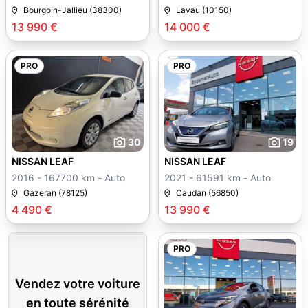
Bourgoin-Jallieu (38300)
Lavau (10150)
13 990 €
14 000 €
PRO
PRO
30
19
NISSAN LEAF
NISSAN LEAF
2016 - 167700 km - Auto
2021 - 61591 km - Auto
Gazeran (78125)
Caudan (56850)
4 490 €
13 990 €
PRO
Vendez votre voiture
en toute sérénité