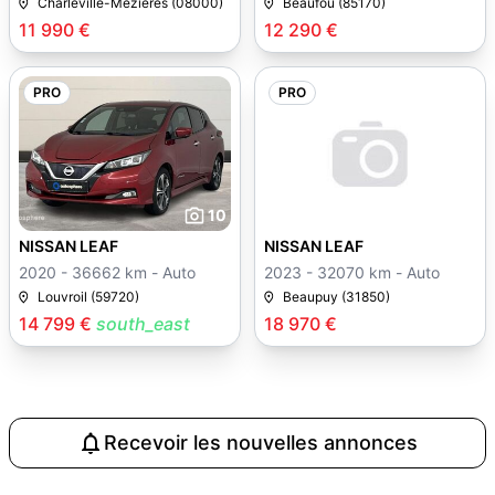
Charleville-Mézières (08000)
Beaufou (85170)
11 990 €
12 290 €
PRO
PRO
10
9
NISSAN LEAF
NISSAN LEAF
2020 - 36662 km - Auto
2023 - 32070 km - Auto
Louvroil (59720)
Beaupuy (31850)
14 799 €
south_east
18 970 €
Recevoir les nouvelles annonces