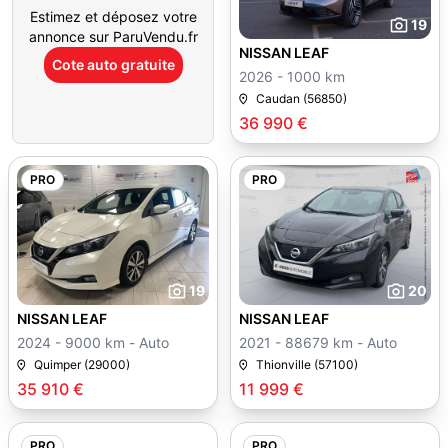
Estimez et déposez votre
19
annonce sur ParuVendu.fr
NISSAN LEAF
Cote auto gratuite
2026 - 1000 km
Caudan (56850)
36 990 €
PRO
PRO
19
20
NISSAN LEAF
NISSAN LEAF
2024 - 9000 km - Auto
2021 - 88679 km - Auto
Quimper (29000)
Thionville (57100)
35 910 €
11 999 €
PRO
PRO