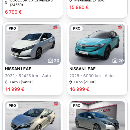
COULOUNIEIX CHAMIERS
Meximieux (01800)
(24660)
15 980 €
6 790 €
PRO
PRO
20
20
NISSAN LEAF
NISSAN LEAF
2022 - 52425 km - Auto
2026 - 6000 km - Auto
Laxou (54520)
Dijon (21000)
14 999 €
46 999 €
PRO
PRO