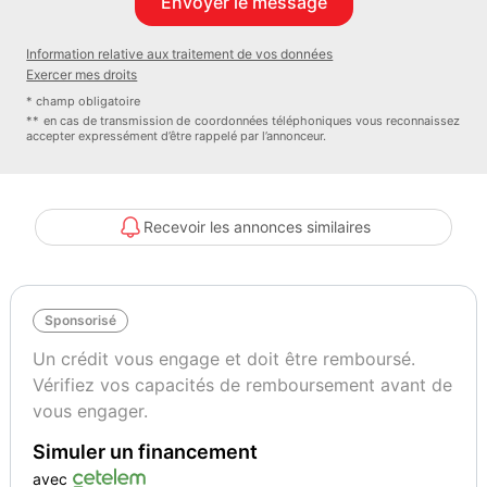
Garantie : Spoticar-Premium 12 Mois
Couleur
Puissance réelle
Information relative aux traitement de vos données
Bleu Voltaïque
100
Exercer mes droits
* champ obligatoire
** en cas de transmission de coordonnées téléphoniques vous reconnaissez
accepter expressément d’être rappelé par l’annonceur.
Vignette Crit’Air
Garantie mécanique
1
Spoticar-Premium 12 Mois
Recevoir les annonces similaires
Sponsorisé
Un crédit vous engage et doit être remboursé.
Vérifiez vos capacités de remboursement avant de
vous engager.
Simuler un financement
avec