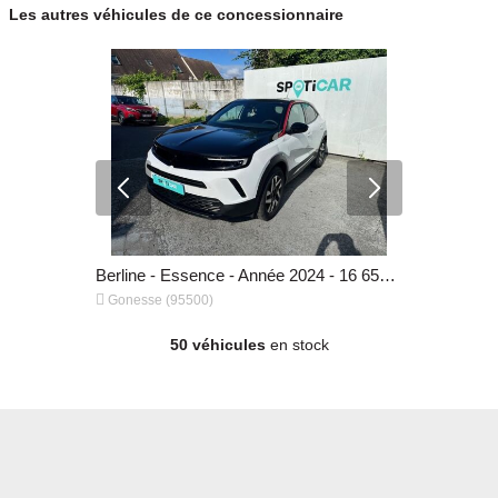
Les autres véhicules de ce concessionnaire
Berline - Essence - Année 2019 - 97 243 km, 10 980 €
Berline - Essence - Année 2024 - 16 656 km, 16 480 €


Gonesse (95500)
Gonesse (9
50 véhicules
en stock