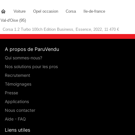
Voiture
Opel occasion
Corsa
Ile-de-france
Val-d'Oise (95)
Corsa 1.2 Turbo 100ch Edition Business, Essence, 2022, 11 470 €
A propos de ParuVendu
Qui sommes-nous?
Nos solutions pour les pros
Recrutement
Témoignages
Presse
Applications
Nous contacter
Aide - FAQ
Liens utiles