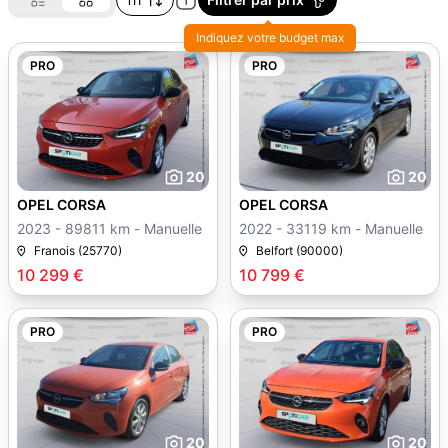
Indiquez votre budget max
PRO
PRO
20
20
OPEL CORSA
OPEL CORSA
2023 - 89811 km - Manuelle
2022 - 33119 km - Manuelle
Franois (25770)
Belfort (90000)
10 299 €
10 799 €
PRO
PRO
20
20