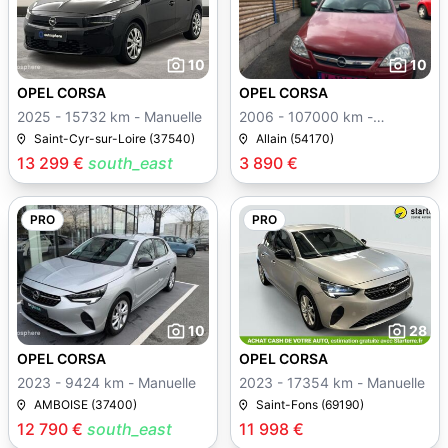
10
10
OPEL CORSA
OPEL CORSA
2025 - 15732 km - Manuelle
2006 - 107000 km -
Manuelle
Saint-Cyr-sur-Loire (37540)
Allain (54170)
13 299 €
south_east
3 890 €
PRO
PRO
10
28
OPEL CORSA
OPEL CORSA
2023 - 9424 km - Manuelle
2023 - 17354 km - Manuelle
AMBOISE (37400)
Saint-Fons (69190)
12 790 €
south_east
11 998 €