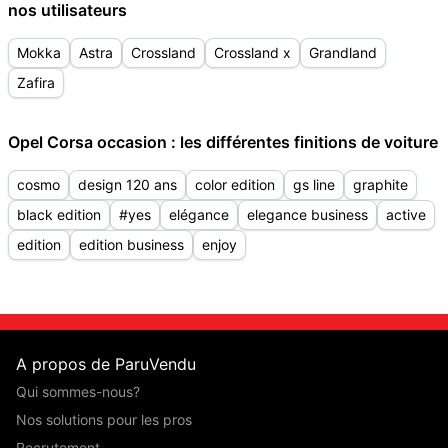
nos utilisateurs
Mokka
Astra
Crossland
Crossland x
Grandland
Zafira
Opel Corsa occasion : les différentes finitions de voiture
cosmo
design 120 ans
color edition
gs line
graphite
black edition
#yes
elégance
elegance business
active
edition
edition business
enjoy
A propos de ParuVendu
Qui sommes-nous?
Nos solutions pour les pros
Recrutement