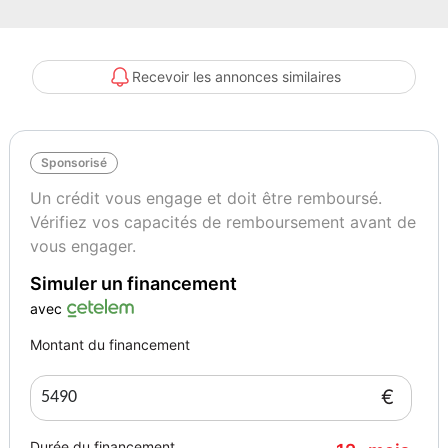
Allumage des phares automatique
Mode Eco conduite
Barres de toit
Recevoir les annonces similaires
Sécurité:
ABS / EBD
Sponsorisé
ESP / ASR
Air bag et latéraux
Un crédit vous engage et doit être remboursé.
Fixations ISOFIX
Vérifiez vos capacités de remboursement avant de
Anti démarrage électronique
vous engager.
Phares antibrouillard
Simuler un financement
Informations complémentaires :
avec
Révision OK
Montant du financement
Contrôle technique OK
Doubles des clés
€
Couleur
Puissance réelle
Blanc
136
Durée du financement