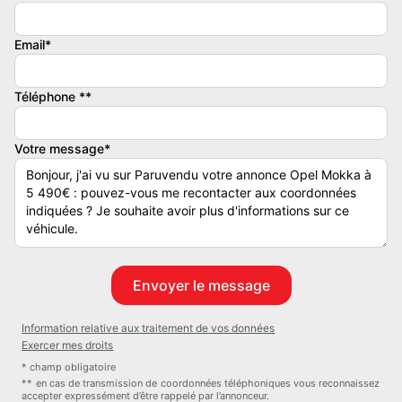
Radio
Email*
Confort :
Allumage des phares automatiques
Téléphone **
Détecteur de pluie
Centralisation
Régulateur de vitesse
Votre message*
Climatisation automatique
Vitres électriques
Rétroviseurs électriques
Volant réglable hauteur/profondeur
Siège conducteur réglable en hauteur
Accoudoirs centrale
Prises 12v
Information relative aux traitement de vos données
Vitres arrière sustentées
Exercer mes droits
Direction assistée
* champ obligatoire
Radars de recul
** en cas de transmission de coordonnées téléphoniques vous reconnaissez
accepter expressément d’être rappelé par l’annonceur.
Camera de recul