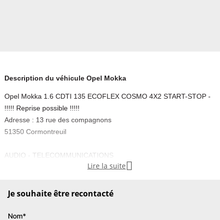
Description du véhicule Opel Mokka
Opel Mokka 1.6 CDTI 135 ECOFLEX COSMO 4X2 START-STOP -
!!!!! Reprise possible !!!!!
Adresse : 13 rue des compagnons
51350 Cormontreuil
AUDIO - TELECOMMUNICATIONS

Lire la suite
Commandes du système audio au volant
Fonction MP3
Kit mains libres Bluetooth
Je souhaite être recontacté
Ordinateur de bord
Prise USB
Nom*