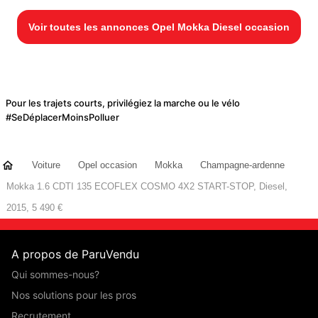
Voir toutes les annonces Opel Mokka Diesel occasion
Pour les trajets courts, privilégiez la marche ou le vélo
#SeDéplacerMoinsPolluer
Voiture
Opel occasion
Mokka
Champagne-ardenne
Mokka 1.6 CDTI 135 ECOFLEX COSMO 4X2 START-STOP, Diesel,
2015, 5 490 €
A propos de ParuVendu
Qui sommes-nous?
Nos solutions pour les pros
Recrutement