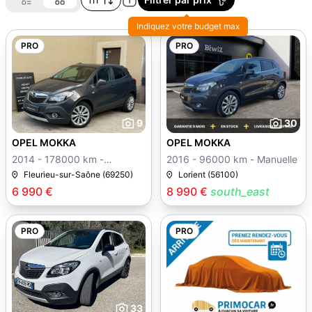
Indiquez votre budget max
PRO
PRO
9
30
OPEL MOKKA
OPEL MOKKA
2014 - 178000 km -
2016 - 96000 km - Manuelle
Manuelle
Fleurieu-sur-Saône (69250)
Lorient (56100)
6 990 €
8 990 €
south_east
PRO
PRO
33
1