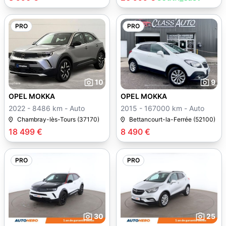
PRO
PRO
10
9
OPEL MOKKA
OPEL MOKKA
2022 - 8486 km - Auto
2015 - 167000 km - Auto
Chambray-lès-Tours (37170)
Bettancourt-la-Ferrée (52100)
18 499 €
8 490 €
PRO
PRO
30
25