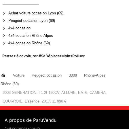
Achat voiture occasion Lyon (69)
Peugeot occasion Lyon (69)
4x4 occasion
4x4 occasion Rhône-Alpes
4x4 occasion Rhône (69)
Pensez à covoiturer #SeDéplacerMoinsPolluer
Voiture
Peugeot occasion
3008
Rhône-Alpes
Rhône (69)
3008 GENERATION-II 1.2I 130CV, ALLURE, EAT6, CAMERA,
COURROIE, Essence, 2017, 11 990 €
A propos de ParuVendu
Qui sommes-nous?