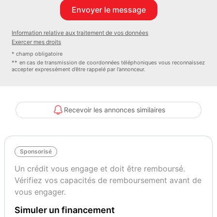
- Écran multifonction entièrement numérique
- Jantes Alliage
- Pneus tout temps saisons
Information relative aux traitement de vos données
- Radio
Exercer mes droits
- Radio numérique
* champ obligatoire
- Sièges arrières 1/3 - 2/3
** en cas de transmission de coordonnées téléphoniques vous reconnaissez
accepter expressément d’être rappelé par l’annonceur.
- Soundsystem
- Système de navigation
- Aide au parking AR
- Aide au parking AV/AR
Recevoir les annonces similaires
- Caméra de recul
- Clignotants dynamiques AR
- Clignotants dynamiques AV
Sponsorisé
- Clignotants dynamiques AV /AR
- Jantes alu
Un crédit vous engage et doit être remboursé.
- Phares adaptatifs
Vérifiez vos capacités de remboursement avant de
- Phares additionnels en virage
vous engager.
- Phares AV de jour
Simuler un financement
- Sortie d'échappement chromée