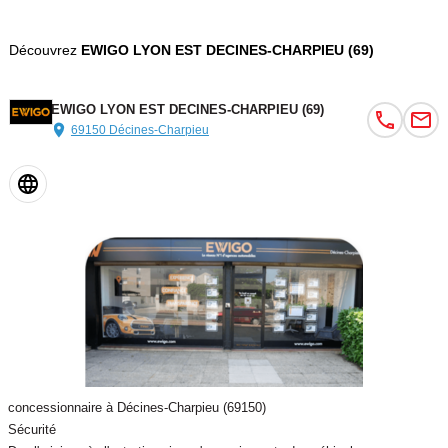
- Frein de parking auto
- Frein de parking électrique
Découvrez
EWIGO LYON EST DECINES-CHARPIEU (69)
- Gravure des vitres
- kit anti-crevaison
EWIGO LYON EST DECINES-CHARPIEU (69)
69150 Décines-Charpieu
Couleur
Puissance réelle
GRIS
131
Vignette Crit’Air
Garantie mécanique
1
12 mois
concessionnaire à Décines-Charpieu (69150)
Sécurité