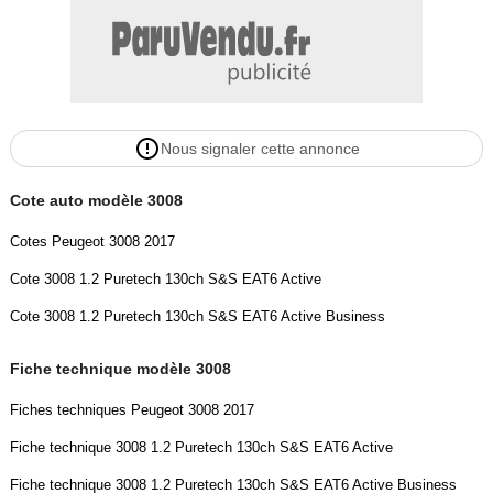
- Prise auxiliaire
- Reconnaissance vocale
- Régulateur / Limiteur de vitesse
- Régulateur de vitesse
- Sellerie Simili-Cuir
Nous signaler cette annonce
- Virtual cockpit
- Volant alu/cuir
Cote auto modèle 3008
- Volant multifonctions
- Volant réglable hauteur
Cotes Peugeot 3008 2017
- Factures d'entretien
Cote 3008 1.2 Puretech 130ch S&S EAT6 Active
- ABS
- Aide au démarrage en côte
Cote 3008 1.2 Puretech 130ch S&S EAT6 Active Business
- Airbags
- Airbags latéraux
Fiche technique modèle 3008
- Avertisseur d'angle mort
Fiches techniques Peugeot 3008 2017
- ESP
- Fixations isofix
Fiche technique 3008 1.2 Puretech 130ch S&S EAT6 Active
- Fixations isofix AV
Fiche technique 3008 1.2 Puretech 130ch S&S EAT6 Active Business