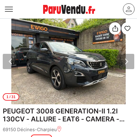
1
/ 31
PEUGEOT 3008 GENERATION-II 1.2I
130CV - ALLURE - EAT6 - CAMERA -
COURROIE REMPLACEE
69150 Décines-Charpieu