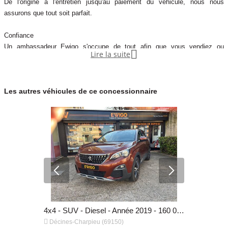
De l'origine à l'entretien jusqu'au paiement du véhicule, nous nous
assurons que tout soit parfait.
Confiance
Un ambassadeur Ewigo s'occupe de tout afin que vous vendiez ou

Lire la suite
achetiez dans les meilleures conditions.
Satisfaction
Les autres véhicules de ce concessionnaire
Un objectif : Vous satisfaire au mieux . 4,7/ 5 retour moyen de nos clients
sur plus de 5000 avis Google.
4x4 - SUV - Hybride - Année 2020 - 90 000 km, 13 990 €
4x4 - SUV - Diesel - Année 2019 - 160 000 km, 12 990 €


Décines-Charpieu (69150)
Décines-Ch