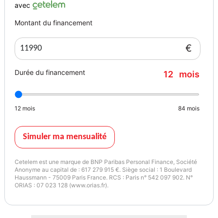
- Suspension pilotée
avec
- Accoudoir central AV +AR
Montant du financement
- Banquette 1/3 - 2/3
- Bac de rangement dans le coffre
€
- Boîte de vitesse automatique
- Choix du mode de conduite
Durée du financement
12
mois
- Climatisation automatique
- Climatisation multi-zones
- Commandes vocales
12
mois
84
mois
- Info trafic
- GPS Couleur
- Kit téléphone main libre Bluetooth
Simuler ma mensualité
- Lecture des panneaux
- Miroir de courtoisie passager éclairé
Cetelem est une marque de BNP Paribas Personal Finance, Société
- Mode normal
Anonyme au capital de : 617 279 915 €. Siège social : 1 Boulevard
Haussmann - 75009 Paris France. RCS : Paris n° 542 097 902. N°
- Mode sport
ORIAS : 07 023 128 (www.orias.fr).
- Ordinateur de bord
- Palettes au volant
- Porte gobelet avant