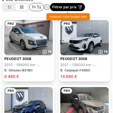
Tri
Filtrer par prix
Indiquez votre budget max
PRO
PRO
18
19
PEUGEOT 3008
PEUGEOT 3008
2010 - 194000 km -
2021 - 138000 km -
Manuelle
Manuelle
Ollioules (83190)
Carpiquet (14650)
6 480 €
14 690 €
PRO
PRO