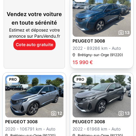
Vendez votre voiture
en toute sérénité
Estimez et déposez votre
13
annonce sur ParuVendu.fr
PEUGEOT 3008
Cote auto gratuite
2022 - 89286 km - Auto
Brétigny-sur-Orge (91220)
15 990 €
PRO
PRO
12
13
PEUGEOT 3008
PEUGEOT 3008
2020 - 106791 km - Auto
2022 - 61968 km - Auto
Brétigny-sur-Orge (91220)
Brétigny-sur-Orge (91220)