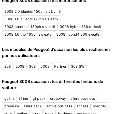
Peugeot 3008 occasion : les motorisations
3008 2.0 bluehdi 150ch s s bvm6
3008 1.6 bluehdi 120ch s s eat6
3008 puretech 180ch s s eat8
3008 hybrid 136 e-dcs6
3008 1.6 thp 165ch s s eat6
3008 hybrid4 300 e-eat8
Les modèles de Peugeot d'occasion les plus recherchés
par nos utilisateurs
208
2008
308
5008
Partner
308 SW
Peugeot 3008 occasion : les différentes finitions de
voiture
gt line
féline
gt pack
crossway
allure business
premium
allure pack
active business
access
roadtrip
style
active
allure
pack
business
active pack