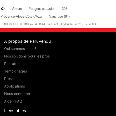
Voiture
Peugeot occasion
308
Provence-Alpes-Côte d'Azur
Vaucluse (84)
308 III PHEV 180 e-EAT8 Allure Pack, Hybride, 2021, 17 900 €
A propos de ParuVendu
Qui sommes-nous?
Nos solutions pour les pros
Recrutement
Témoignages
Presse
Applications
Nous contacter
Aide - FAQ
Liens utiles