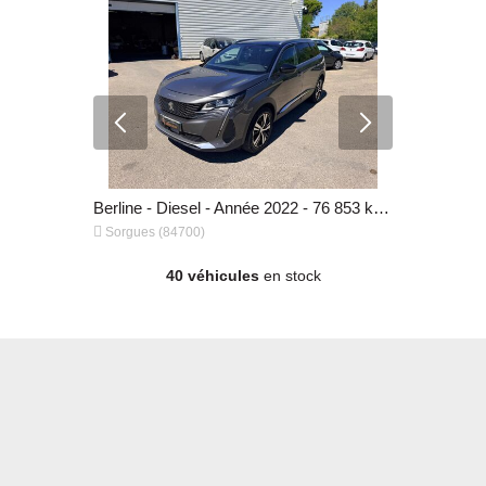
Berline - Essence - Année 2016 - 119 145 km, 5 900 €
Berline - Diesel - Année 2022 - 76 853 km, 24 900 €


Sorgues (84700)
Sorgues (8
40 véhicules
en stock