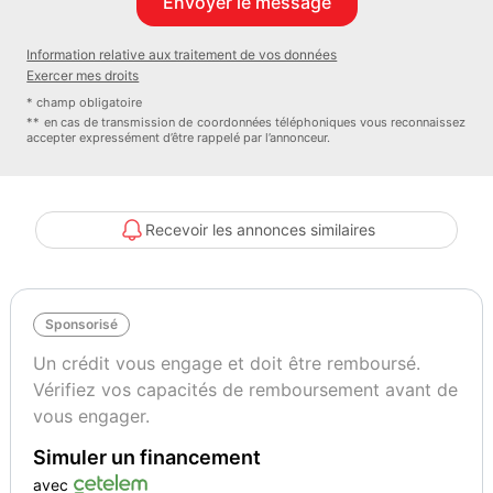
- nb portes : 5
- nb places : 5
Information relative aux traitement de vos données
- emission co2 : 25
Exercer mes droits
- puissance fiscale : 8
* champ obligatoire
- puissance reelle : 180
** en cas de transmission de coordonnées téléphoniques vous reconnaissez
accepter expressément d’être rappelé par l’annonceur.
- bluetooth : oui
- camera recul : oui
- detecteur de pluie : oui
- interieur : semi-cuir
Recevoir les annonces similaires
- interieur couleur : gris
- limiteur de vitesse : oui
- prise audio usb : oui
Sponsorisé
- regulateur de vitesse : oui
- retroviseurs electriques : oui
Un crédit vous engage et doit être remboursé.
- retroviseurs rabattables : oui
Vérifiez vos capacités de remboursement avant de
- vitres surteintees : oui
vous engager.
- systeme de navigation : oui
Simuler un financement
- climatisation multi zone : oui
- climatisation : automatique
avec