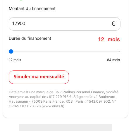
- frein parking automatique : oui
Montant du financement
- volant cuir : oui
- sièges arrières rabattable : oui
€
- jantes : alliage
- dimension des jantes : 17
Durée du financement
12
mois
- jantes alliage : oui
Couleur
Puissance réelle
vert foncé
180
12
mois
84
mois
Vignette Crit’Air
Couleur intérieur
Simuler ma mensualité
1
gris
Cetelem est une marque de BNP Paribas Personal Finance, Société
Anonyme au capital de : 617 279 915 €. Siège social : 1 Boulevard
Autres informations
Garantie mécanique
Haussmann - 75009 Paris France. RCS : Paris n° 542 097 902. N°
Première main
12 mois
ORIAS : 07 023 128 (www.orias.fr).