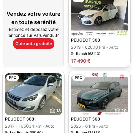
Vendez votre voiture
en toute sérénité
Estimez et déposez votre
18
annonce sur ParuVendu.fr
PEUGEOT 308
Cote auto gratuite
2019 - 62000 km - Auto
Illzach (68110)
17 490 €
PRO
PRO
18
20
PEUGEOT 308
PEUGEOT 308
2017 - 165034 km - Auto
2026 - 6 km - Auto
Les Essarts (85140)
Betton (35830)