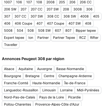
1007
106
107
108
2008
205
206
206 CC
206 SW
207
207 CC
207 SW
208
3008
306
307
307 CC
307 SW
308 CC
308 SW
4008
405
406
406 Coupe
407
407 Coupe
407 SW
408
5008
504
508
508 SW
607
807
Bipper tepee
Expert tepee
Ion
Partner
Partner Tepee
RCZ
Rifter
Traveller
Annonces Peugeot 308 par région
Alsace
Aquitaine
Auvergne
Basse-Normandie
Bourgogne
Bretagne
Centre
Champagne-Ardenne
Franche-Comté
Haute-Normandie
Île-de-France
Languedoc-Roussillon
Limousin
Lorraine
Midi-Pyrénées
Nord-Pas-de-Calais
Pays de la Loire
Picardie
Poitou-Charentes
Provence-Alpes-Côte d'Azur