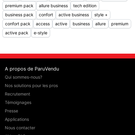
premium pack
allure business
tech edition
business pack
confort
active business
style +
confort pack
access
active
business
allure
premium
active pack
e-style
A propos de ParuVendu
Qui sommes-nous?
Nos solutions pour les pros
Recrutement
Témoignages
Presse
Applications
Nous contacter