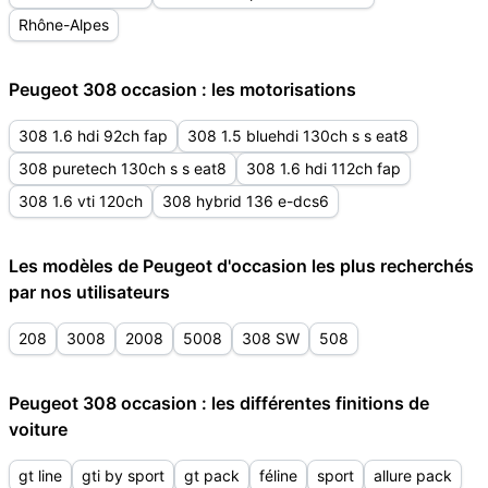
Rhône-Alpes
Peugeot 308 occasion : les motorisations
308 1.6 hdi 92ch fap
308 1.5 bluehdi 130ch s s eat8
308 puretech 130ch s s eat8
308 1.6 hdi 112ch fap
308 1.6 vti 120ch
308 hybrid 136 e-dcs6
Les modèles de Peugeot d'occasion les plus recherchés
par nos utilisateurs
208
3008
2008
5008
308 SW
508
Peugeot 308 occasion : les différentes finitions de
voiture
gt line
gti by sport
gt pack
féline
sport
allure pack