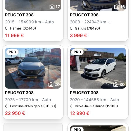
17
16
PEUGEOT 308
PEUGEOT 308
2015 - 154999 km - Auto
2008 - 224942 km -
Manuelle
Harnes (62440)
Galluis (78490)
11 999 €
3 999 €
PRO
PRO
20
30
PEUGEOT 308
PEUGEOT 308
2025 - 17700 km - Auto
2020 - 144558 km - Auto
Lescure-d'Albigeois (81380)
Brive-la-Gaillarde (19100)
22 950 €
12 990 €
PRO