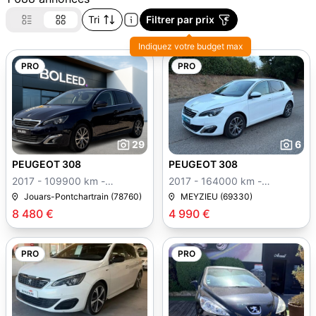
Tri
Filtrer par prix
Indiquez votre budget max
PRO
PRO
29
6
PEUGEOT 308
PEUGEOT 308
2017 - 109900 km -
2017 - 164000 km -
Manuelle
Manuelle
Jouars-Pontchartrain (78760)
MEYZIEU (69330)
8 480 €
4 990 €
PRO
PRO