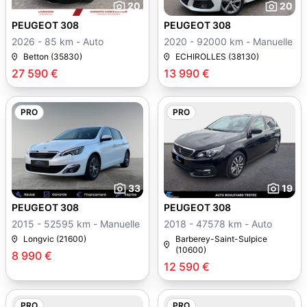
20
20
PEUGEOT 308
PEUGEOT 308
2026 - 85 km - Auto
2020 - 92000 km - Manuelle
Betton (35830)
ECHIROLLES (38130)
27 590 €
13 990 €
PRO
PRO
33
19
PEUGEOT 308
PEUGEOT 308
2015 - 52595 km - Manuelle
2018 - 47578 km - Auto
Longvic (21600)
Barberey-Saint-Sulpice
(10600)
8 990 €
12 590 €
PRO
PRO