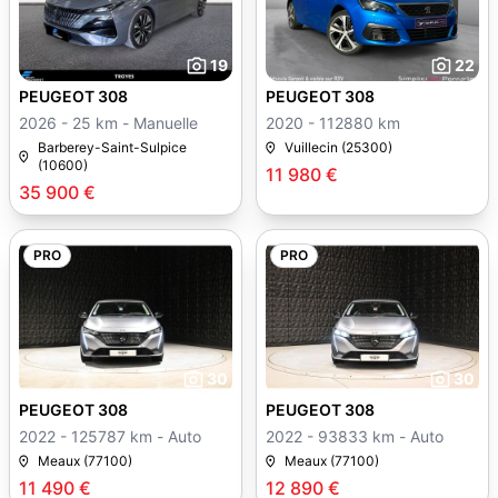
19
22
PEUGEOT 308
PEUGEOT 308
2026 - 25 km - Manuelle
2020 - 112880 km
Barberey-Saint-Sulpice
Vuillecin (25300)
(10600)
11 980 €
35 900 €
PRO
PRO
30
30
PEUGEOT 308
PEUGEOT 308
2022 - 125787 km - Auto
2022 - 93833 km - Auto
Meaux (77100)
Meaux (77100)
11 490 €
12 890 €